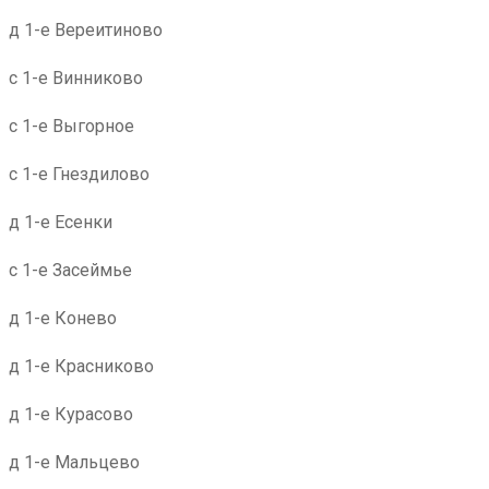
д 1-е Вереитиново
с 1-е Винниково
с 1-е Выгорное
с 1-е Гнездилово
д 1-е Есенки
с 1-е Засеймье
д 1-е Конево
д 1-е Красниково
д 1-е Курасово
д 1-е Мальцево