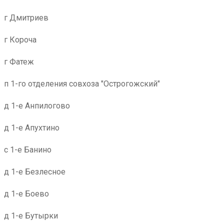
г Дмитриев
г Короча
г Фатеж
п 1-го отделения совхоза "Острогожский"
д 1-е Анпилогово
д 1-е Апухтино
с 1-е Банино
д 1-е Безлесное
д 1-е Боево
д 1-е Бутырки