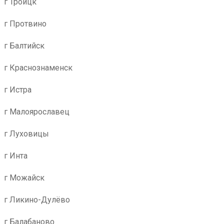
г Троицк
г Протвино
г Балтийск
г Краснознаменск
г Истра
г Малоярославец
г Луховицы
г Инта
г Можайск
г Ликино-Дулёво
г Балабаново