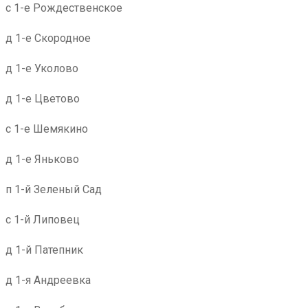
с 1-е Рождественское
д 1-е Скородное
д 1-е Уколово
д 1-е Цветово
с 1-е Шемякино
д 1-е Яньково
п 1-й Зеленый Сад
с 1-й Липовец
д 1-й Патепник
д 1-я Андреевка