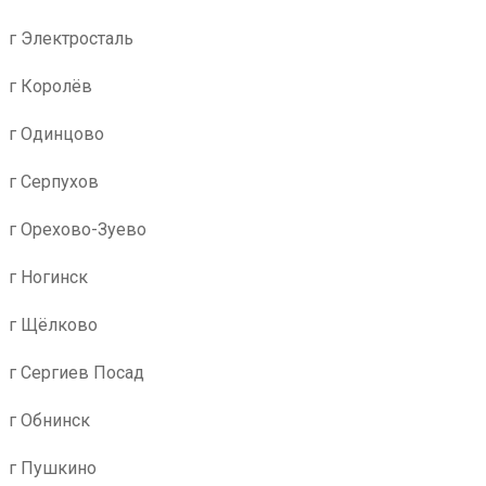
г Электросталь
г Королёв
г Одинцово
г Серпухов
г Орехово-Зуево
г Ногинск
г Щёлково
г Сергиев Посад
г Обнинск
г Пушкино