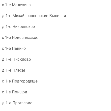
с 1-е Мелехино
д 1-е Михайлоанненские Выселки
д 1-е Никольское
с 1-е Новоспасское
с 1-е Панино
д 1-е Писклово
д 1-е Плесы
с 1-е Подгородище
с 1-е Поныри
д 1-е Протасово