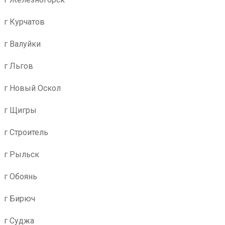
г Курчатов
г Валуйки
г Льгов
г Новый Оскол
г Щигры
г Строитель
г Рыльск
г Обоянь
г Бирюч
г Суджа