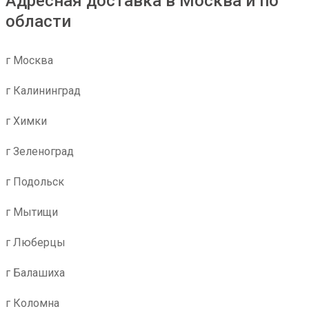
Адресная доставка в Москва и по
области
г Москва
г Калининград
г Химки
г Зеленоград
г Подольск
г Мытищи
г Люберцы
г Балашиха
г Коломна