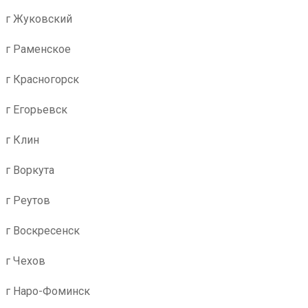
г Жуковский
г Раменское
г Красногорск
г Егорьевск
г Клин
г Воркута
г Реутов
г Воскресенск
г Чехов
г Наро-Фоминск