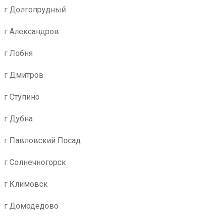
г Долгопрудный
г Александров
г Лобня
г Дмитров
г Ступино
г Дубна
г Павловский Посад
г Солнечногорск
г Климовск
г Домодедово