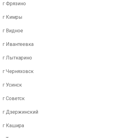
г Фрязино
г Кимры
г Видное
г Ивантеевка
г Лыткарино
г Черняховск
г Усинск
г Советск
г Дзержинский
г Кашира