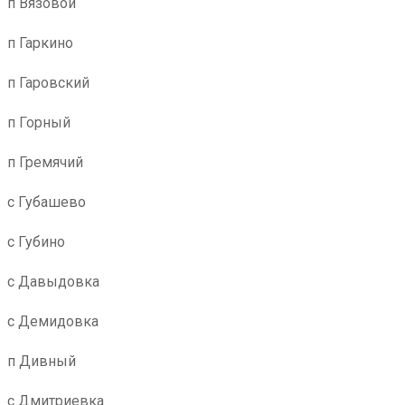
п Вязовой
п Гаркино
п Гаровский
п Горный
п Гремячий
с Губашево
с Губино
с Давыдовка
с Демидовка
п Дивный
с Дмитриевка