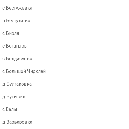
с Бестужевка
п Бестужево
с Бирля
с Богатырь
с Болдасьево
с Большой Чирклей
д Булгаковка
д Бутырки
с Валы
д Варваровка