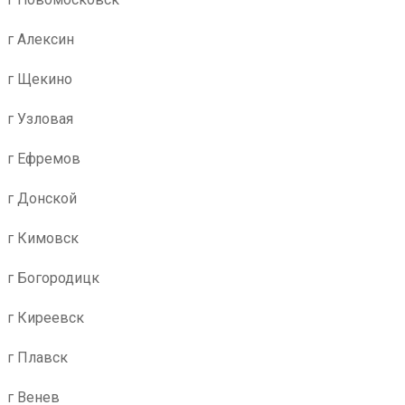
г Алексин
г Щекино
г Узловая
г Ефремов
г Донской
г Кимовск
г Богородицк
г Киреевск
г Плавск
г Венев