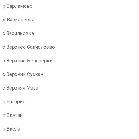
п Варламово
д Васильевка
с Васильевка
с Верхнее Санчелеево
с Верхние Белозерки
с Верхний Сускан
с Верхняя Маза
п Взгорье
п Винтай
п Висла