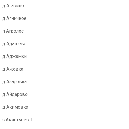
д Агарино
д Агничное
п Агролес
д Адашево
д Аджамки
д Ажовка
д Азаровка
д Айдарово
д Акимовка
с Акинтьево 1