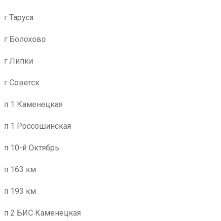
г Таруса
г Болохово
г Липки
г Советск
п 1 Каменецкая
п 1 Россошинская
п 10-й Октябрь
п 163 км
п 193 км
п 2 БИС Каменецкая