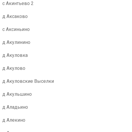
с Акинтьево 2
д Аксаково
с Аксиньино
д Акулинино
д Акуловка
д Акулово
д Акуловские Выселки
д Акульшино
д Аладьино
д Алекино