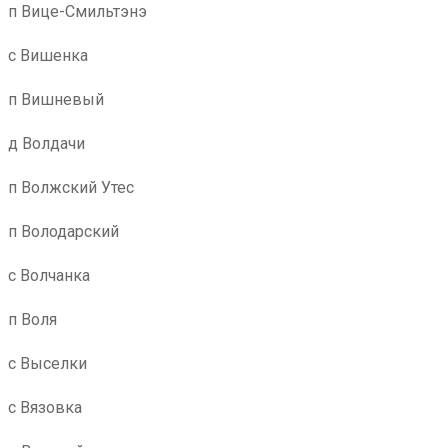
п Вице-Смильтэнэ
с Вишенка
п Вишневый
д Волдачи
п Волжский Утес
п Володарский
с Волчанка
п Воля
с Выселки
с Вязовка