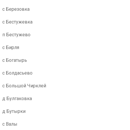
с Березовка
с Бестужевка
п Бестужево
с Бирля
с Богатырь
с Болдасьево
с Большой Чирклей
д Булгаковка
д Бутырки
с Валы