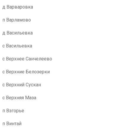
д Варваровка
п Варламово
д Васильевка
с Васильевка
с Верхнее Санчелеево
с Верхние Белозерки
с Верхний Сускан
с Верхняя Маза
п Взгорье
п Винтай