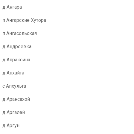
д Ангара
п Ангарские Хутора
п Ангасольская
д Андреевка
д Апраксина
д Апхайта
с Апхульта
д Арансахой
д Аргалей
д Аргун