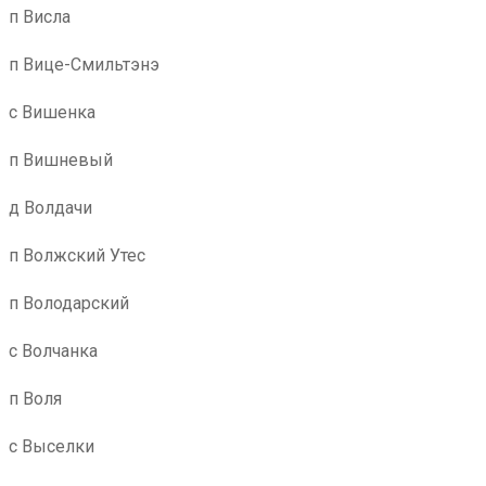
п Висла
п Вице-Смильтэнэ
с Вишенка
п Вишневый
д Волдачи
п Волжский Утес
п Володарский
с Волчанка
п Воля
с Выселки