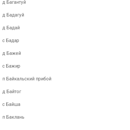
д Багантуй
д Бадагуй
д Бадай
с Бадар
д Бажей
с Бажир
п Байкальский прибой
д Байтог
с Байша
п Баклань