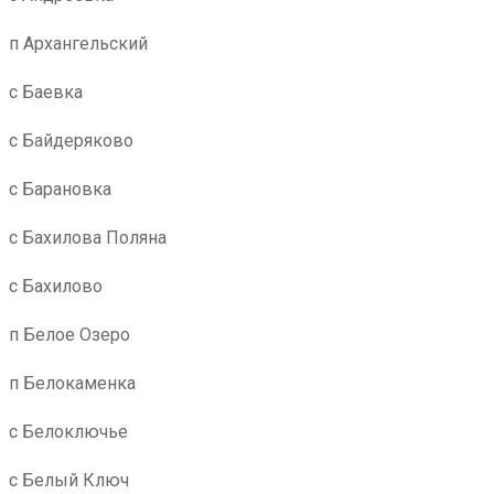
п Архангельский
с Баевка
с Байдеряково
с Барановка
с Бахилова Поляна
с Бахилово
п Белое Озеро
п Белокаменка
с Белоключье
с Белый Ключ