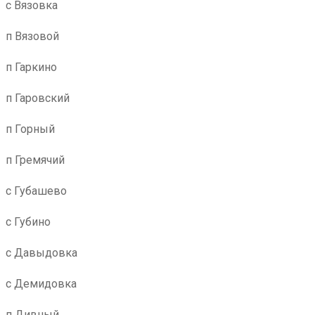
с Вязовка
п Вязовой
п Гаркино
п Гаровский
п Горный
п Гремячий
с Губашево
с Губино
с Давыдовка
с Демидовка
п Дивный