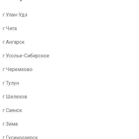
г Улан-Удэ
г Чита
г Ангарск
г Усолье-Сибирское
г Черемхово
г Тулун
г Шелехов
г Саянск
г Зима
г Гусиноозерск