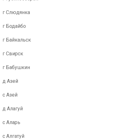
г Слюдянка
г Бодайбо
г Байкальск
г Свирск
г Бабушкин
д Азей
с Азей
д Алагуй
с Аларь
с Алгатуй