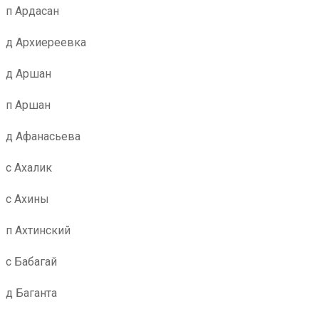
п Ардасан
д Архиереевка
д Аршан
п Аршан
д Афанасьева
с Ахалик
с Ахины
п Ахтинский
с Бабагай
д Баганта