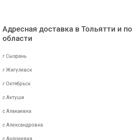
Адресная доставка в Тольятти и по
области
г Сызрань
г Жигулевск
г Октябрьск
с Актуши
с Алакаевка
с Александровка
с Андреевка