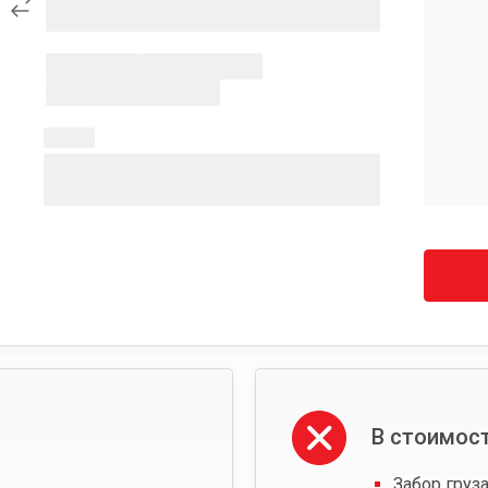
В стоимост
Забор груза