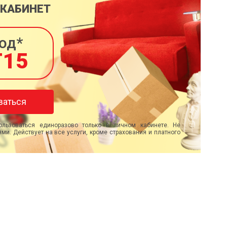
 КАБИНЕТ
од*
T15
ваться
льзоваться единоразово только в личном кабинете. Не
ми. Действует на все услуги, кроме страхования и платного