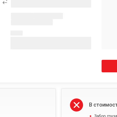
В стоимост
Забор груза