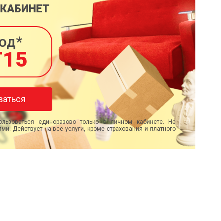
 КАБИНЕТ
од*
T15
ваться
льзоваться единоразово только в личном кабинете. Не
ми. Действует на все услуги, кроме страхования и платного