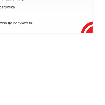
азгрузка
руза до получателя