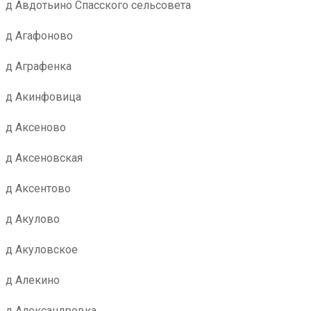
д Авдотьино Спасского сельсовета
д Агафоново
д Аграфенка
д Акинфовица
д Аксеново
д Аксеновская
д Аксентово
д Акулово
д Акуловское
д Алекино
д Александровка