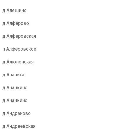
д Алешино
д Алферово
д Алферовская
п Алферовское
д Алюненская
д Ананиха
д Ананкино
д Ананьино
д Андраково
д Андреевская