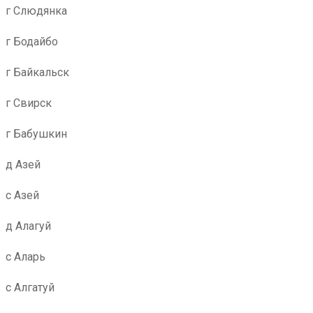
г Слюдянка
г Бодайбо
г Байкальск
г Свирск
г Бабушкин
д Азей
с Азей
д Алагуй
с Аларь
с Алгатуй