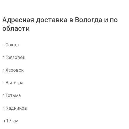
Адресная доставка в Вологда и по
области
г Сокол
г Грязовец
г Харовск
г Вытегра
г Тотьма
г Кадников
п 17 км