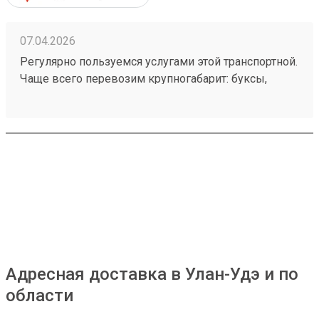
07.04.2026
Регулярно пользуемся услугами этой транспортной.
Чаще всего перевозим крупногабарит: буксы,
снегоциклв, лодки. Всегда очень четко по сроку и
по цене выгодно. К качеству перевозки вопросов
не возникало. Личные вещи 260291754 тоже
перевозили
Адресная доставка в Улан-Удэ и по
области