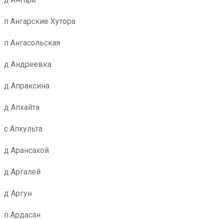
п Ангарские Хутора
п Ангасольская
д Андреевка
д Апраксина
д Апхайта
с Апхульта
д Арансахой
д Аргалей
д Аргун
п Ардасан