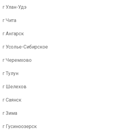
г Улан-Удэ
г Чита
г Ангарск
г Усолье-Сибирское
г Черемхово
г Тулун
г Шелехов
г Саянск
г Зима
г Гусиноозерск