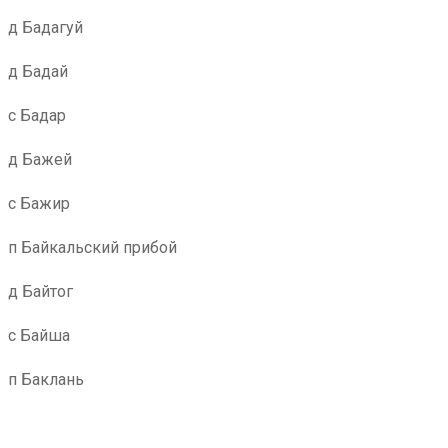
д Бадагуй
д Бадай
с Бадар
д Бажей
с Бажир
п Байкальский прибой
д Байтог
с Байша
п Баклань