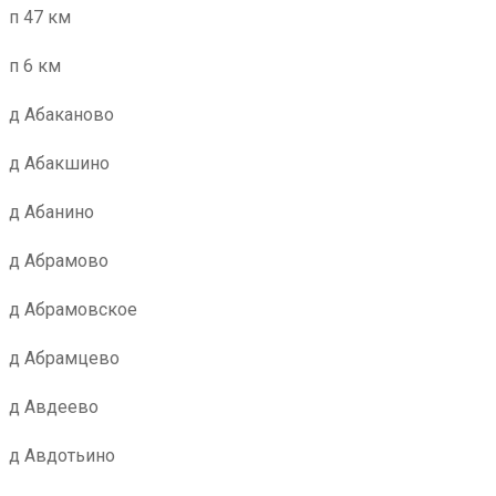
п 47 км
п 6 км
д Абаканово
д Абакшино
д Абанино
д Абрамово
д Абрамовское
д Абрамцево
д Авдеево
д Авдотьино