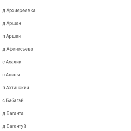
д Архиереевка
д Аршан
п Аршан
д Афанасьева
с Ахалик
с Ахины
п Ахтинский
с Бабагай
д Баганта
д Багантуй