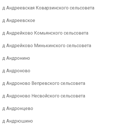
д Андреевская Коварзинского сельсовета
д Андреевское
д Андрейково Комьянского сельсовета
д Андрейково Минькинского сельсовета
д Андронино
д Андроново
д Андроново Вепревского сельсовета
д Андроново Несвойского сельсовета
д Андронцево
д Андрюшино