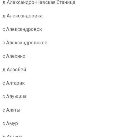
д Александро-Невская Станица
д Александровка
с Александровск
с Александровское
с Алехино
д Алзобей
с Алтарик
с Алужина
с Аляты
с Амур
д Ангара