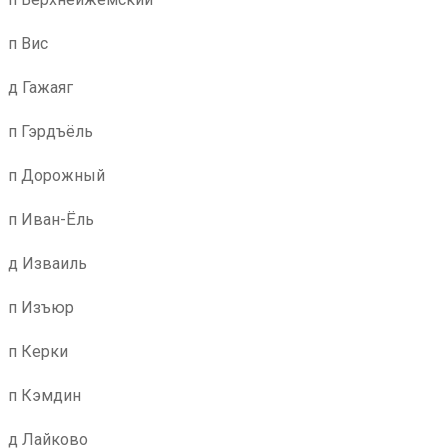
п Вис
д Гажаяг
п Гэрдъёль
п Дорожный
п Иван-Ёль
д Изваиль
п Изъюр
п Керки
п Кэмдин
д Лайково