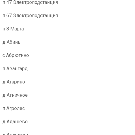
п 47 Электроподстанция
п 67 Электроподстанция
п 8 Марта
д Абинь
с Абрютино
п Авангард
д Агарино
д Агничное
п Агролес
д Адашево
д Аджамки