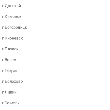
г Донской
г Кимовск
г Богородицк
г Киреевск
г Плавск
г Венев
г Таруса
г Болохово
г Липки
г Советск