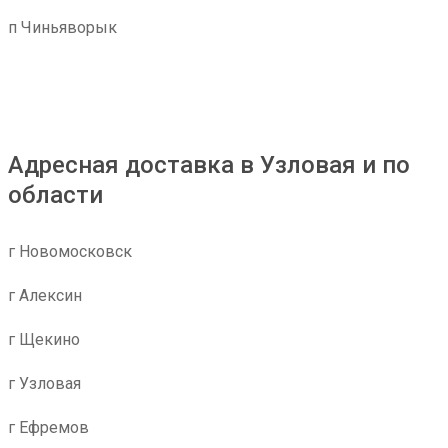
п Чиньяворык
Адресная доставка в Узловая и по
области
г Новомосковск
г Алексин
г Щекино
г Узловая
г Ефремов