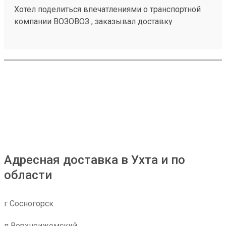
Хотел поделиться впечатлениями о транспортной
компании ВОЗОВОЗ , заказывал доставку
мотобуксировщика с Череповеца в город Ухта ,
привезли очень быстро и недорого относительно
других ТК. СПАСИБО!!! Заказ 250108748
Адресная доставка в Ухта и по
области
г Сосногорск
п Верхнеижемский