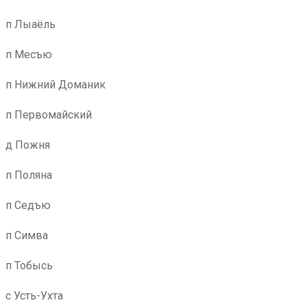
п Лыаёль
п Месъю
п Нижний Доманик
п Первомайский
д Пожня
п Поляна
п Седъю
п Симва
п Тобысь
с Усть-Ухта