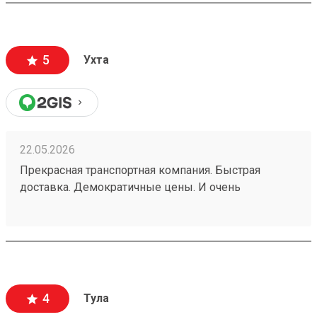
"Возовозе" всегда самые приемлемые цены.
260495634
5
Ухта
22.05.2026
Прекрасная транспортная компания. Быстрая
доставка. Демократичные цены. И очень
добросовестные сотрудники. Пользуюсь услугами
уже много лет. И нет желания искать никакую
другую ТК. Заказ 260453219
4
Тула