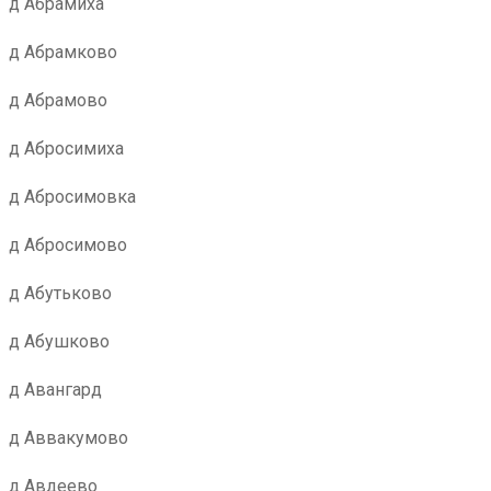
д Абрамиха
д Абрамково
д Абрамово
д Абросимиха
д Абросимовка
д Абросимово
д Абутьково
д Абушково
д Авангард
д Аввакумово
д Авдеево