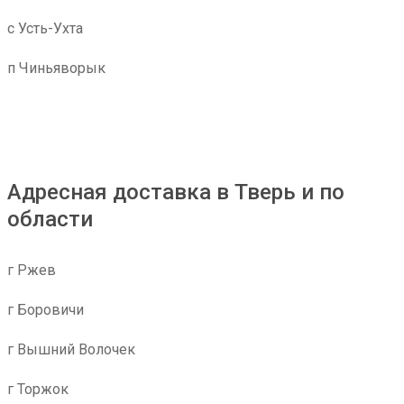
с Усть-Ухта
п Чиньяворык
Адресная доставка в Тверь и по
области
г Ржев
г Боровичи
г Вышний Волочек
г Торжок