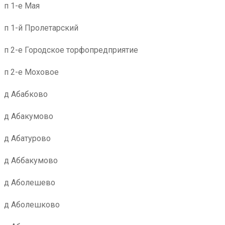
п 1-е Мая
п 1-й Пролетарский
п 2-е Городское торфопредприятие
п 2-е Моховое
д Абабково
д Абакумово
д Абатурово
д Аббакумово
д Аболешево
д Аболешково