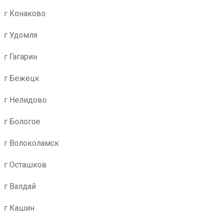
г Конаково
г Удомля
г Гагарин
г Бежецк
г Нелидово
г Бологое
г Волоколамск
г Осташков
г Валдай
г Кашин