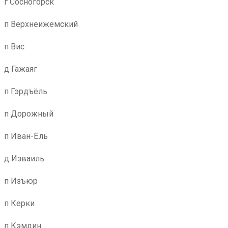
г Сосногорск
п Верхнеижемский
п Вис
д Гажаяг
п Гэрдъёль
п Дорожный
п Иван-Ёль
д Изваиль
п Изъюр
п Керки
п Кэмдин