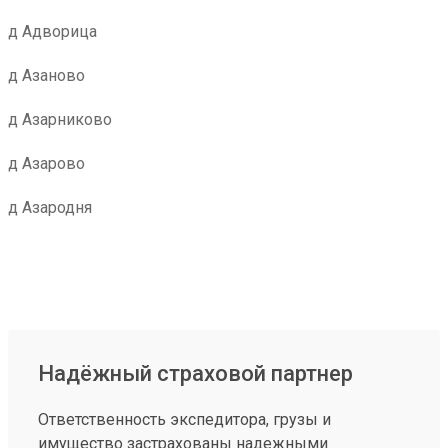
д Адворица
д Азаново
д Азарниково
д Азарово
д Азародня
Надёжный страховой партнер
Ответственность экспедитора, грузы и
имущество застрахованы надежными