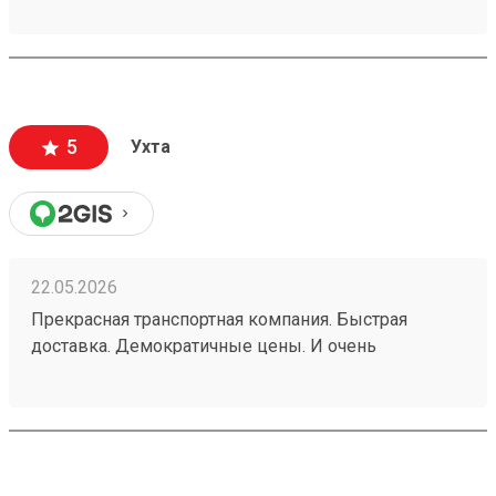
приветливые сотрудники. И хотя стоимость
доставки везде постоянно растет, именно в
"Возовозе" всегда самые приемлемые цены.
260495634
5
Ухта
22.05.2026
Прекрасная транспортная компания. Быстрая
доставка. Демократичные цены. И очень
добросовестные сотрудники. Пользуюсь услугами
уже много лет. И нет желания искать никакую
другую ТК. Заказ 260453219