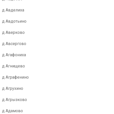
д Авделиха
д Авдотьино
д Аверково
д Авсергово
д Агафониха
д Агнищево
д Аграфенино
д Агрухино
д Агрызково
д Адамово