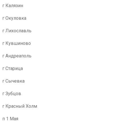
г Калязин
г Окуловка
г Лихославль
г Кувшиново
г Андреаполь
г Старица
г Сычевка
г Зубцов
г Красный Холм
п 1 Мая