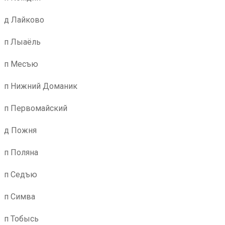
д Лайково
п Лыаёль
п Месъю
п Нижний Доманик
п Первомайский
д Пожня
п Поляна
п Седъю
п Симва
п Тобысь