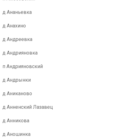
д Ананьевка
д Анахино
д Андреевка
д Андрияновка
п Андрияновский
д Андрынки
д Аниканово
д Анненский Лазавец
д Анникова
д Аношинка