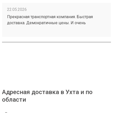
22.05.2026
Прекрасная транспортная компания. Быстрая
доставка. Демократичные цены. И очень
добросовестные сотрудники. Пользуюсь услугами
уже много лет. И нет желания искать никакую
другую ТК. Заказ 260453219
Адресная доставка в Ухта и по
области