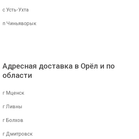
с Усть-Ухта
п Чиньяворык
Адресная доставка в Орёл и по
области
г Мценск
г Ливны
г Болхов
г Дмитровск