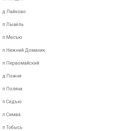
д Лайково
п Лыаёль
п Месъю
п Нижний Доманик
п Первомайский
д Пожня
п Поляна
п Седъю
п Симва
п Тобысь