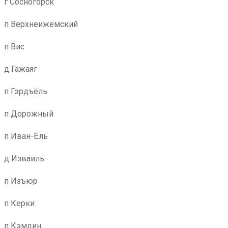
г Сосногорск
п Верхнеижемский
п Вис
д Гажаяг
п Гэрдъёль
п Дорожный
п Иван-Ёль
д Изваиль
п Изъюр
п Керки
п Кэмдин