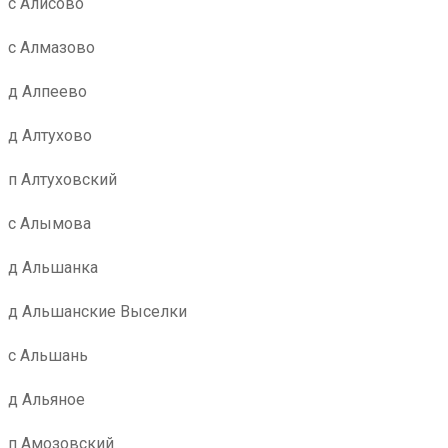
с Алисово
с Алмазово
д Алпеево
д Алтухово
п Алтуховский
с Алымова
д Альшанка
д Альшанские Выселки
с Альшань
д Альяное
п Амозовский