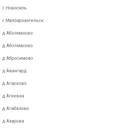
г Новосиль
г Малоархангельск
д Аболмазово
д Аболмасово
д Абросимово
д Авангард
д Агарково
д Агеевка
д Агибалово
д Азарова