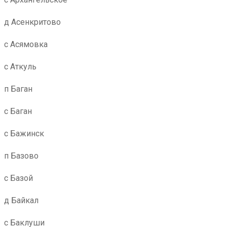
д Асенкритово
с Асямовка
с Аткуль
п Баган
с Баган
с Бажинск
п Базово
с Базой
д Байкал
с Баклуши