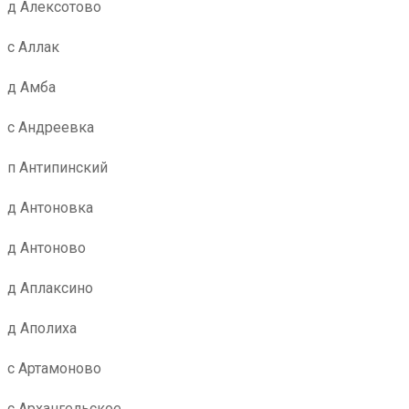
д Алексотово
с Аллак
д Амба
с Андреевка
п Антипинский
д Антоновка
д Антоново
д Аплаксино
д Аполиха
с Артамоново
с Архангельское