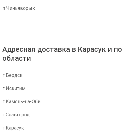
п Чиньяворык
Адресная доставка в Карасук и по
области
г Бердск
г Искитим
г Камень-на-Оби
г Славгород
г Карасук