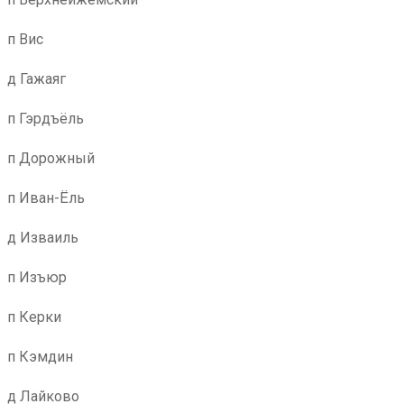
п Вис
д Гажаяг
п Гэрдъёль
п Дорожный
п Иван-Ёль
д Изваиль
п Изъюр
п Керки
п Кэмдин
д Лайково