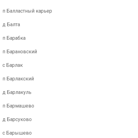
п Балластный карьер
д Балта
п Барабка
п Барановский
с Барлак
п Барлакский
д Барлакуль
п Бармашево
д Барсуково
с Барышево