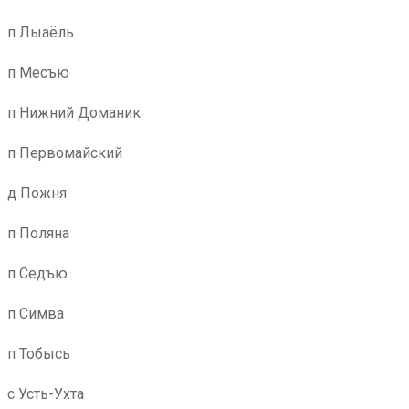
п Лыаёль
п Месъю
п Нижний Доманик
п Первомайский
д Пожня
п Поляна
п Седъю
п Симва
п Тобысь
с Усть-Ухта