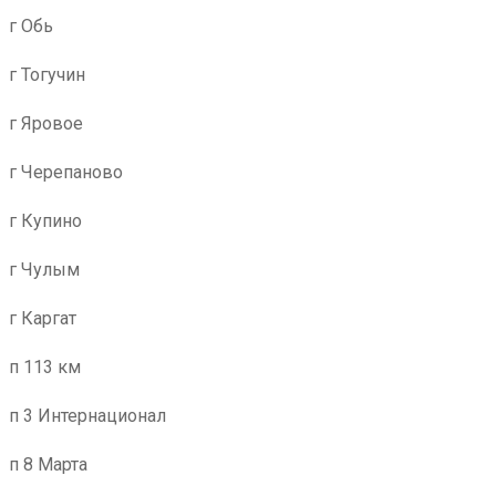
г Обь
г Тогучин
г Яровое
г Черепаново
г Купино
г Чулым
г Каргат
п 113 км
п 3 Интернационал
п 8 Марта