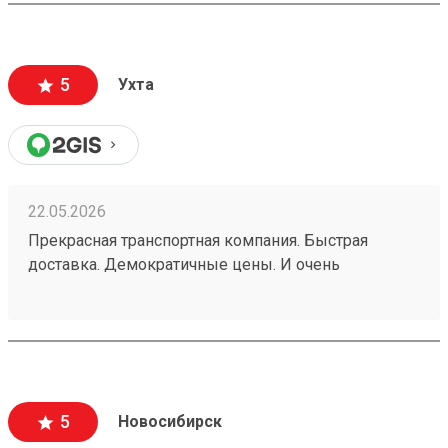
"Возовозе" всегда самые приемлемые цены.
260495634
5
Ухта
22.05.2026
Прекрасная транспортная компания. Быстрая
доставка. Демократичные цены. И очень
добросовестные сотрудники. Пользуюсь услугами
уже много лет. И нет желания искать никакую
другую ТК. Заказ 260453219
5
Новосибирск