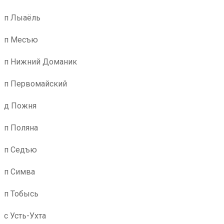
п Лыаёль
п Месъю
п Нижний Доманик
п Первомайский
д Пожня
п Поляна
п Седъю
п Симва
п Тобысь
с Усть-Ухта