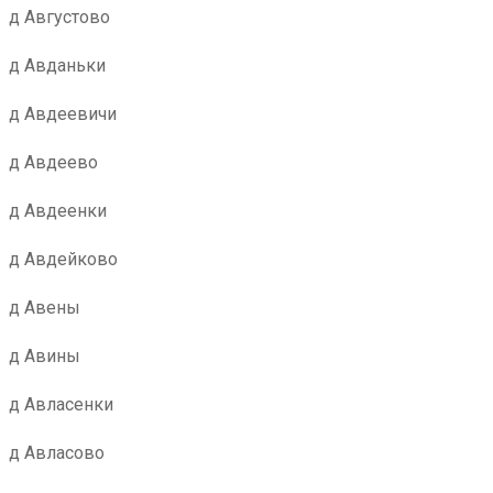
д Августово
д Авданьки
д Авдеевичи
д Авдеево
д Авдеенки
д Авдейково
д Авены
д Авины
д Авласенки
д Авласово