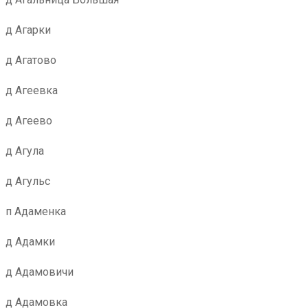
д Агарки
д Агатово
д Агеевка
д Агеево
д Агула
д Агульс
п Адаменка
д Адамки
д Адамовичи
д Адамовка