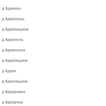
д Адамово
д Адамовцы
д Адамовщина
д Адамполь
д Адамполье
д Адасевщина
д Адаси
д Адаховщина
д Адверники
д Адворица