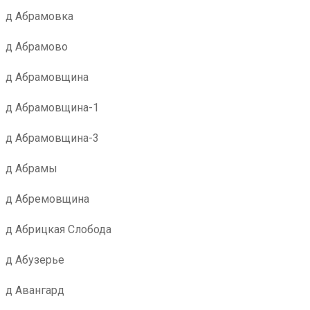
д Абрамовка
д Абрамово
д Абрамовщина
д Абрамовщина-1
д Абрамовщина-3
д Абрамы
д Абремовщина
д Абрицкая Слобода
д Абузерье
д Авангард