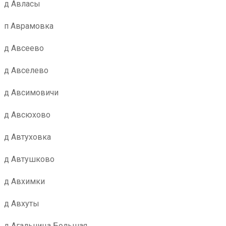
д Авласы
п Аврамовка
д Авсеево
д Авселево
д Авсимовичи
д Авсюхово
д Автуховка
д Автушково
д Авхимки
д Авхуты
д Агальница Большая