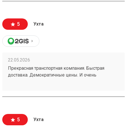
"Возовозе" всегда самые приемлемые цены.
260495634
5
Ухта
22.05.2026
Прекрасная транспортная компания. Быстрая
доставка. Демократичные цены. И очень
добросовестные сотрудники. Пользуюсь услугами
уже много лет. И нет желания искать никакую
другую ТК. Заказ 260453219
5
Ухта