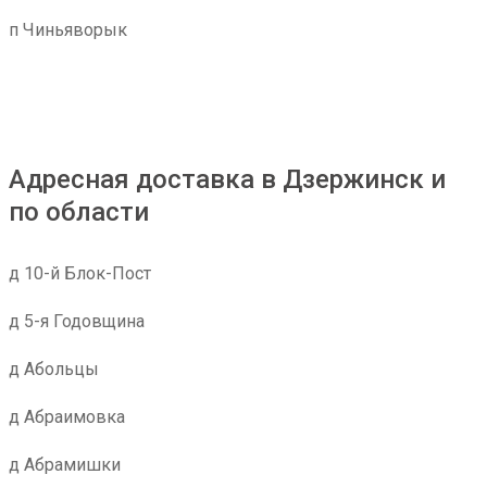
п Чиньяворык
Адресная доставка в Дзержинск и
по области
д 10-й Блок-Пост
д 5-я Годовщина
д Абольцы
д Абраимовка
д Абрамишки