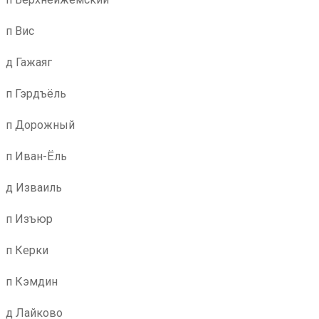
п Вис
д Гажаяг
п Гэрдъёль
п Дорожный
п Иван-Ёль
д Изваиль
п Изъюр
п Керки
п Кэмдин
д Лайково