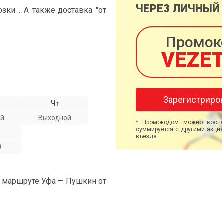
ЧЕРЕЗ ЛИЧНЫЙ
ки . А также доставка "от
Промок
VEZE
Зарегистриро
Чт
ой
Выходной
* Промокодом можно воспо
суммируется с другими акция
въезда.
0
а маршруте Уфа — Пушкин от