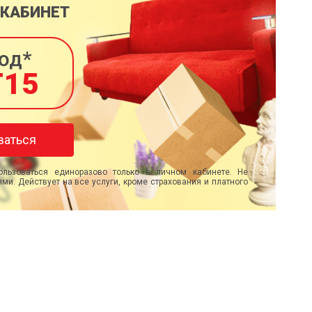
 КАБИНЕТ
од*
T15
ваться
льзоваться единоразово только в личном кабинете. Не
ми. Действует на все услуги, кроме страхования и платного