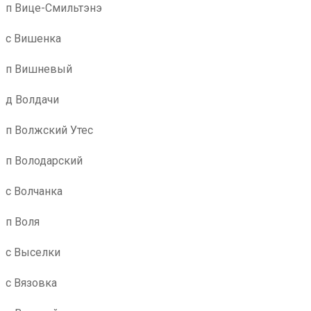
п Вице-Смильтэнэ
с Вишенка
п Вишневый
д Волдачи
п Волжский Утес
п Володарский
с Волчанка
п Воля
с Выселки
с Вязовка