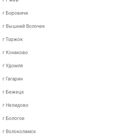
г Боровичи
г Вышний Волочек
г Торжок
г Конаково
г Удомля
г Гагарин
г Бежецк
г Нелидово
г Бологое
г Волоколамск