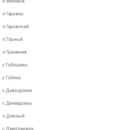
п Вязовой
п Гаркино
п Гаровский
п Горный
п Гремячий
с Губашево
с Губино
с Давыдовка
с Демидовка
п Дивный
с Дмитриевка