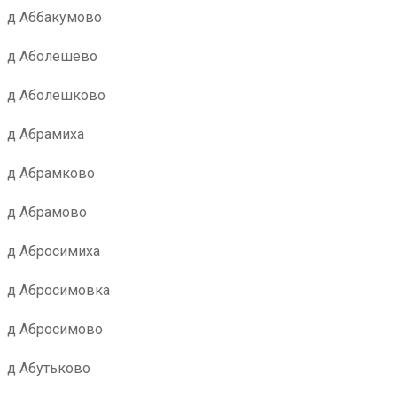
д Аббакумово
д Аболешево
д Аболешково
д Абрамиха
д Абрамково
д Абрамово
д Абросимиха
д Абросимовка
д Абросимово
д Абутьково