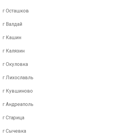
г Осташков
г Валдай
г Кашин
г Калязин
г Окуловка
г Лихославль
г Кувшиново
г Андреаполь
г Старица
г Сычевка