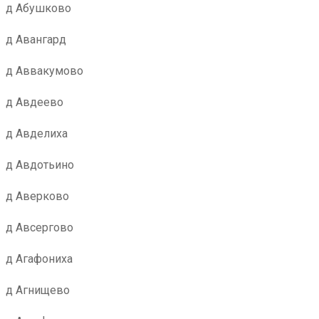
д Абушково
д Авангард
д Аввакумово
д Авдеево
д Авделиха
д Авдотьино
д Аверково
д Авсергово
д Агафониха
д Агнищево