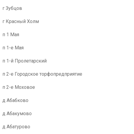
г Зубцов
г Красный Холм
п 1 Мая
п 1-е Мая
п 1-й Пролетарский
п 2-е Городское торфопредприятие
п 2-е Моховое
д Абабково
д Абакумово
д Абатурово