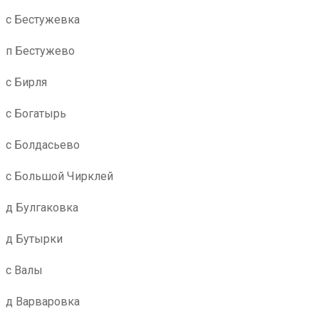
с Бестужевка
п Бестужево
с Бирля
с Богатырь
с Болдасьево
с Большой Чирклей
д Булгаковка
д Бутырки
с Валы
д Варваровка