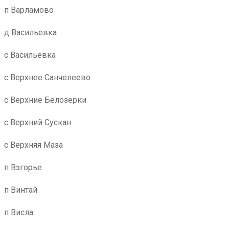
п Варламово
д Васильевка
с Васильевка
с Верхнее Санчелеево
с Верхние Белозерки
с Верхний Сускан
с Верхняя Маза
п Взгорье
п Винтай
п Висла