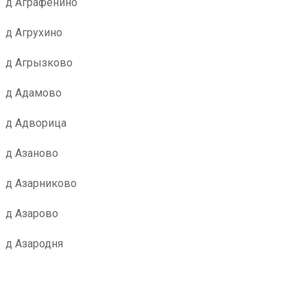
д Аграфенино
д Агрухино
д Агрызково
д Адамово
д Адворица
д Азаново
д Азарниково
д Азарово
д Азародня