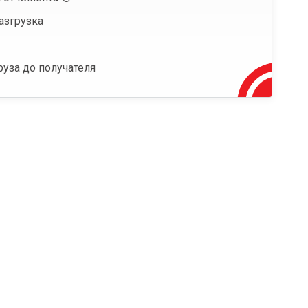
азгрузка
руза до получателя