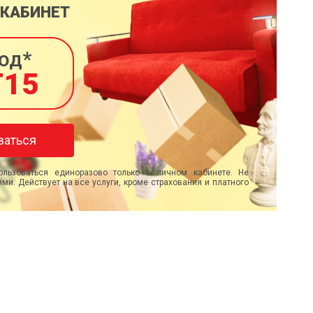
 КАБИНЕТ
од*
T15
ваться
льзоваться единоразово только в личном кабинете. Не
ми. Действует на все услуги, кроме страхования и платного