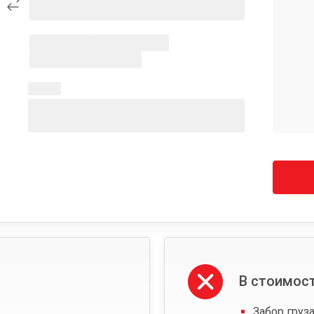
В стоимост
Забор груза