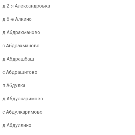
д 2-я Александровка
д 6-е Алкино
д Абдрахманово
с Абдрахманово
д Абдрашбаш
с Абдрашитово
п Абдулка
д Абдулкаримово
с Абдулкаримово
д Абдуллино