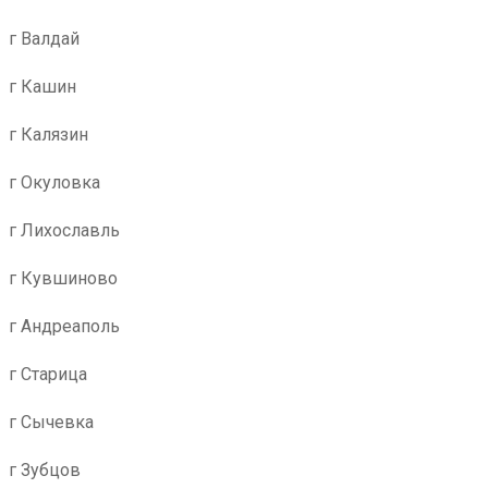
г Валдай
г Кашин
г Калязин
г Окуловка
г Лихославль
г Кувшиново
г Андреаполь
г Старица
г Сычевка
г Зубцов