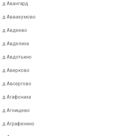
д Авангард
д Аввакумово
д Авдеево
д Авделиха
д Авдотьино
д Аверково
д Авсергово
д Агафониха
д Агнищево
д Аграфенино