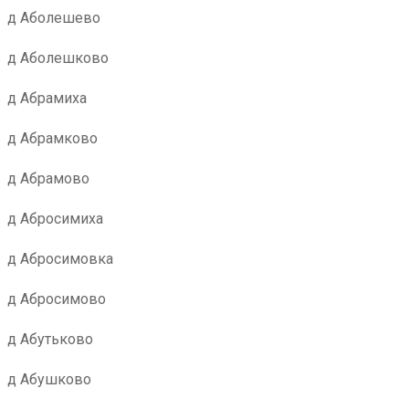
д Аболешево
д Аболешково
д Абрамиха
д Абрамково
д Абрамово
д Абросимиха
д Абросимовка
д Абросимово
д Абутьково
д Абушково