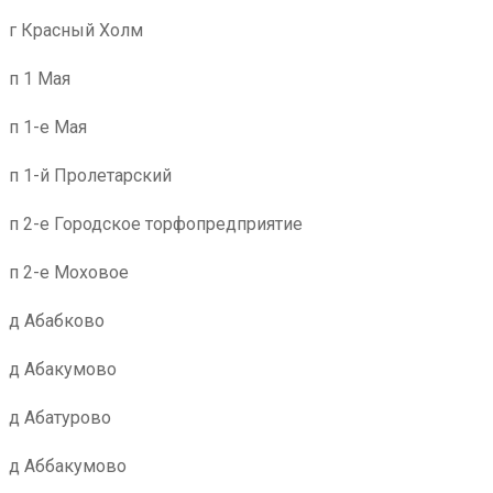
г Красный Холм
п 1 Мая
п 1-е Мая
п 1-й Пролетарский
п 2-е Городское торфопредприятие
п 2-е Моховое
д Абабково
д Абакумово
д Абатурово
д Аббакумово