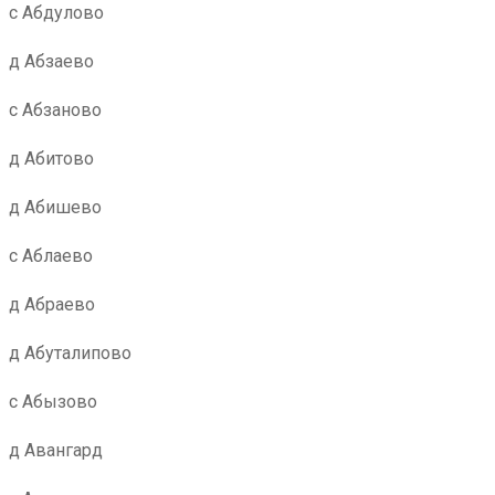
с Абдулово
д Абзаево
с Абзаново
д Абитово
д Абишево
с Аблаево
д Абраево
д Абуталипово
с Абызово
д Авангард