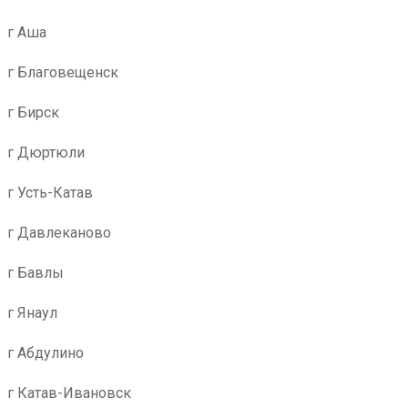
г Аша
г Благовещенск
г Бирск
г Дюртюли
г Усть-Катав
г Давлеканово
г Бавлы
г Янаул
г Абдулино
г Катав-Ивановск