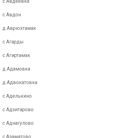
с Авдеевка
с Авдон
д Аврюзтамак
с Агарды
с Агиртамак
д Адамовка
д Адвокатовка
с Аделькино
с Адзитарово
с Аднагулово
с Азаматово