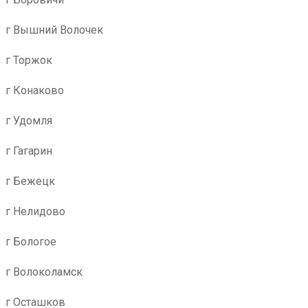
г Вышний Волочек
г Торжок
г Конаково
г Удомля
г Гагарин
г Бежецк
г Нелидово
г Бологое
г Волоколамск
г Осташков