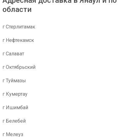
Адресная доставка в Янаул и по
области
г Стерлитамак
г Нефтекамск
г Салават
г Октябрьский
г Туймазы
г Кумертау
г Ишимбай
г Белебей
г Мелеуз