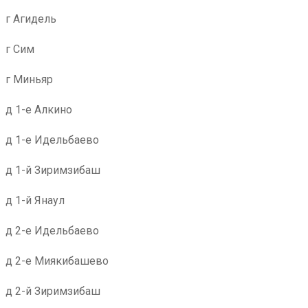
г Агидель
г Сим
г Миньяр
д 1-е Алкино
д 1-е Идельбаево
д 1-й Зиримзибаш
д 1-й Янаул
д 2-е Идельбаево
д 2-е Миякибашево
д 2-й Зиримзибаш