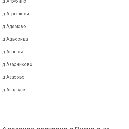
д Агрухино
д Агрызково
д Адамово
д Адворица
д Азаново
д Азарниково
д Азарово
д Азародня