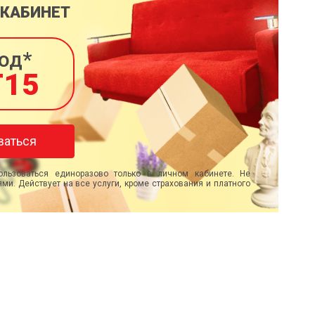
 КАБИНЕТ
од*
T15
ваться
льзоваться единоразово только в личном кабинете. Не
ми. Действует на все услуги, кроме страхования и платного