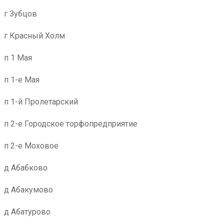
г Зубцов
г Красный Холм
п 1 Мая
п 1-е Мая
п 1-й Пролетарский
п 2-е Городское торфопредприятие
п 2-е Моховое
д Абабково
д Абакумово
д Абатурово