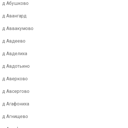
д Абушково
д Авангард
д Аввакумово
д Авдеево
д Авделиха
д Авдотьино
д Аверково
д Авсергово
д Агафониха
д Агнищево