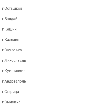
г Осташков
г Валдай
г Кашин
г Калязин
г Окуловка
г Лихославль
г Кувшиново
г Андреаполь
г Старица
г Сычевка