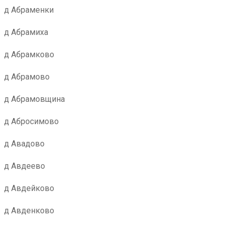
д Абраменки
д Абрамиха
д Абрамково
д Абрамово
д Абрамовщина
д Абросимово
д Авадово
д Авдеево
д Авдейково
д Авденково