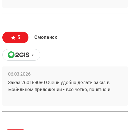
информации много, как формируется стоимость
доставки и из чего. Даже есть телеграмм бот, что
тоже очень удобно. Дали приветственный
промокод, не нашел куда ввести, написал в
поддержку, моментально ответили, менеджер
5
Смоленск
отредактировала заказ и все. Все супер
06.03.2026
Заказ 260188080 Очень удобно делать заказ в
мобильном приложении - всё чётко, понятно и
прозрачно. Сформировали заявку на
определённый день, внесли все данные по грузу,
сразу видна сумма на оплату. В обозначенное
время приехал водитель, забрал груз. В личном
кабинете видны все перемещения груза, там же