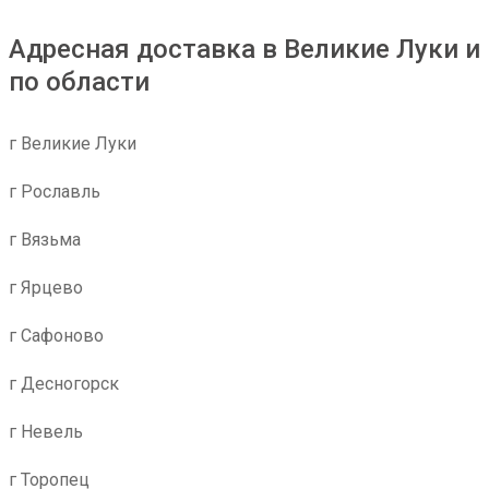
Адресная доставка в Великие Луки и
по области
г Великие Луки
г Рославль
г Вязьма
г Ярцево
г Сафоново
г Десногорск
г Невель
г Торопец