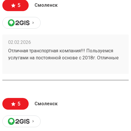
делается и оплата. Очень удобно и комфортно! А за
5
Смоленск
бонусную программу - отдельное спасибо!
02.02.2026
Отличная транспортная компания!!! Пользуемся
услугами на постоянной основе с 2018г. Отличные
менеджеры! С документами нет никаких
проволочек, присылают все сразу же! Никаких
задержек в доставке грузов. Даже присылают
данные на водителя который привезет груз. Заказ
№ 260037705 выполнен на отлично!!!
5
Смоленск