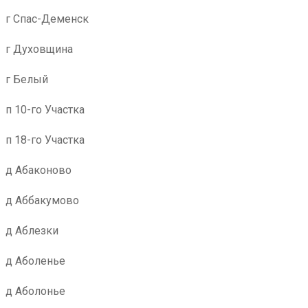
г Спас-Деменск
г Духовщина
г Белый
п 10-го Участка
п 18-го Участка
д Абаконово
д Аббакумово
д Аблезки
д Аболенье
д Аболонье