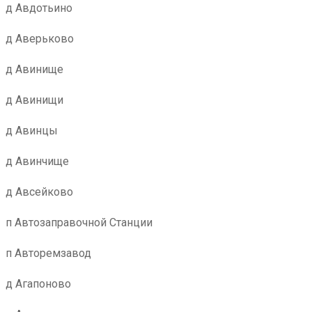
д Авдотьино
д Аверьково
д Авинище
д Авинищи
д Авинцы
д Авинчище
д Авсейково
п Автозаправочной Станции
п Авторемзавод
д Агапоново