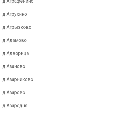
д Аграфенино
д Агрухино
д Агрызково
д Адамово
д Адворица
д Азаново
д Азарниково
д Азарово
д Азародня