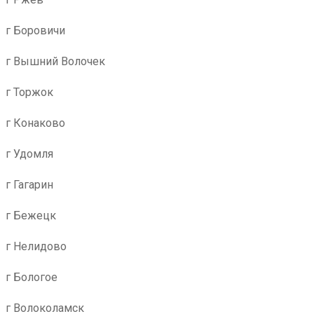
г Боровичи
г Вышний Волочек
г Торжок
г Конаково
г Удомля
г Гагарин
г Бежецк
г Нелидово
г Бологое
г Волоколамск