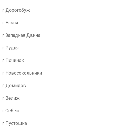
г Дорогобуж
г Ельня
г Западная Двина
г Рудня
г Починок
г Новосокольники
г Демидов
г Велиж
г Себеж
г Пустошка