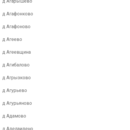
д Агарышево
д Агафонково
д Агафоново
д Агеево
д Агеевщина
д Агибалово
д Агрызково
д Агурьево
д Агурьяново
д Адамово
д Аделаидено