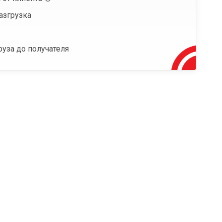
азгрузка
руза до получателя