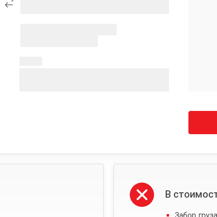
В стоимост
Забор груза