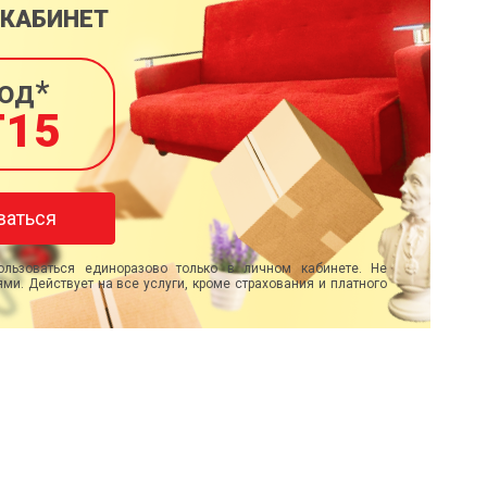
 КАБИНЕТ
од*
T15
ваться
льзоваться единоразово только в личном кабинете. Не
ми. Действует на все услуги, кроме страхования и платного