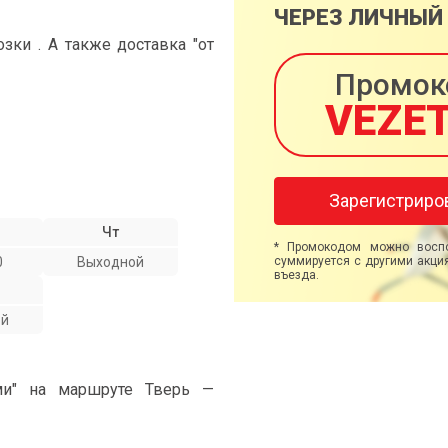
ЧЕРЕЗ ЛИЧНЫЙ
ки . А также доставка "от
Промок
VEZE
Зарегистриро
Чт
* Промокодом можно воспо
0
Выходной
суммируется с другими акция
въезда.
ой
ми" на маршруте Тверь —