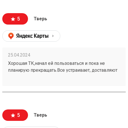
пользоваться их услугами и всем рекомендую!
5
Тверь
25.04.2024
Хорошая ТК,начал ей пользоваться и пока не
планирую прекращать.Все устраивает, доставляют
быстро и дешевле, чем другие.Находятся рядом с
домом, удобный подъезд.Ребята всегда
дружелюбные.Получал заказ 240307631, помогли
загрузить, за что отдельное спасибо
5
Тверь