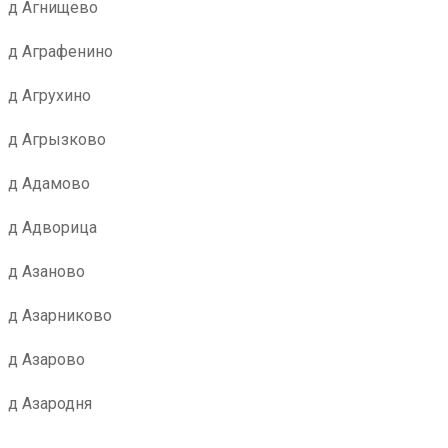
д Агнищево
д Аграфенино
д Агрухино
д Агрызково
д Адамово
д Адворица
д Азаново
д Азарниково
д Азарово
д Азародня