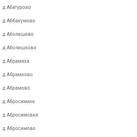
д Абатурово
д Аббакумово
д Аболешево
д Аболешково
д Абрамиха
д Абрамково
д Абрамово
д Абросимиха
д Абросимовка
д Абросимово