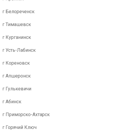
г Белореченск
г Тимашевск
г Курганинск
г Усть-Лабинск
г Кореновск
г Апшеронск
г Гулькевичи
г Абинск
г Приморско-Ахтарск
г Горячий Ключ