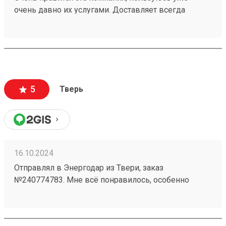
очень давно их услугами. Доставляет всегда
быстро, иногда раньше обозначенных сроков.На
выдаче очередей нет, вежливые грузчики(что
крайне редко), в общем, всем рекомендую. Номер
заказа 250137255
5
Тверь
16.10.2024
Отправлял в Энергодар из Твери, заказ
№240774783. Мне всё понравилось, особенно
сопровождение менеджера Светланы, ни одного
вопроса без внимания и решения не осталось, одно
удовольствие сотрудничать. Сам продолжаю