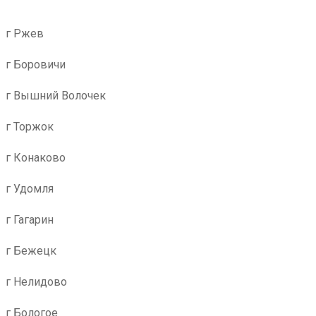
г Ржев
г Боровичи
г Вышний Волочек
г Торжок
г Конаково
г Удомля
г Гагарин
г Бежецк
г Нелидово
г Бологое