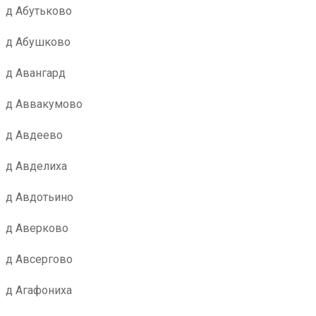
д Абутьково
д Абушково
д Авангард
д Аввакумово
д Авдеево
д Авделиха
д Авдотьино
д Аверково
д Авсергово
д Агафониха