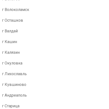
г Волоколамск
г Осташков
г Валдай
г Кашин
г Калязин
г Окуловка
г Лихославль
г Кувшиново
г Андреаполь
г Старица