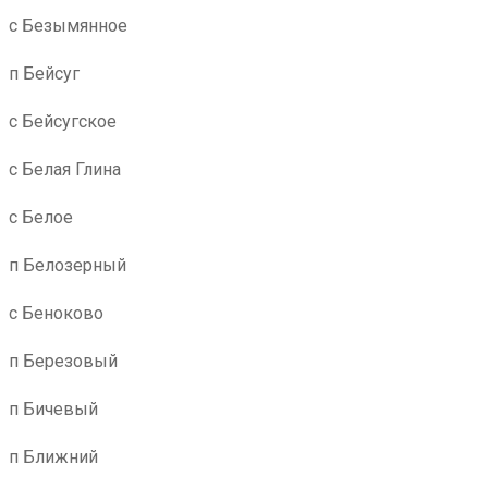
с Безымянное
п Бейсуг
с Бейсугское
с Белая Глина
с Белое
п Белозерный
с Беноково
п Березовый
п Бичевый
п Ближний