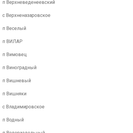
п Верхневеденеевский
с Верхненазаровское
п Веселый
п ВИЛАР
п Вимовец
п Виноградный
п Вишневый
п Вишняки
с Владимировское
п Водный
п Водораздельный