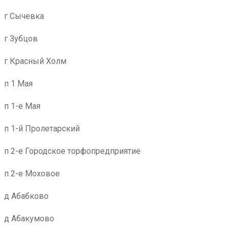
г Сычевка
г Зубцов
г Красный Холм
п 1 Мая
п 1-е Мая
п 1-й Пролетарский
п 2-е Городское торфопредприятие
п 2-е Моховое
д Абабково
д Абакумово