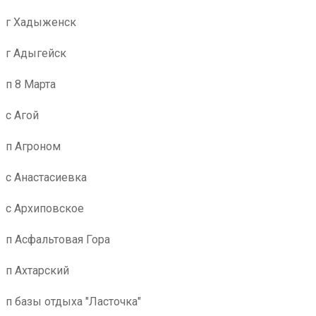
г Хадыженск
г Адыгейск
п 8 Марта
с Агой
п Агроном
с Анастасиевка
с Архиповское
п Асфальтовая Гора
п Ахтарский
п базы отдыха "Ласточка"