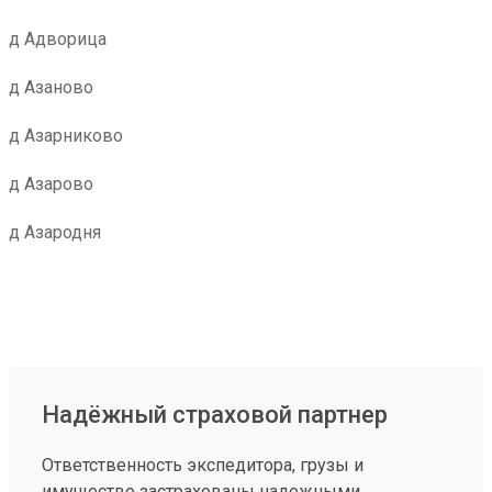
д Адворица
д Азаново
д Азарниково
д Азарово
д Азародня
Надёжный страховой партнер
Ответственность экспедитора, грузы и
имущество застрахованы надежными