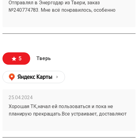
Отправлял в Энергодар из Твери, заказ
№240774783. Мне всё понравилось, особенно
сопровождение менеджера Светланы, ни одного
вопроса без внимания и решения не осталось, одно
удовольствие сотрудничать. Сам продолжаю
пользоваться их услугами и всем рекомендую!
5
Тверь
25.04.2024
Хорошая ТК,начал ей пользоваться и пока не
планирую прекращать.Все устраивает, доставляют
быстро и дешевле, чем другие.Находятся рядом с
домом, удобный подъезд.Ребята всегда
дружелюбные.Получал заказ 240307631, помогли