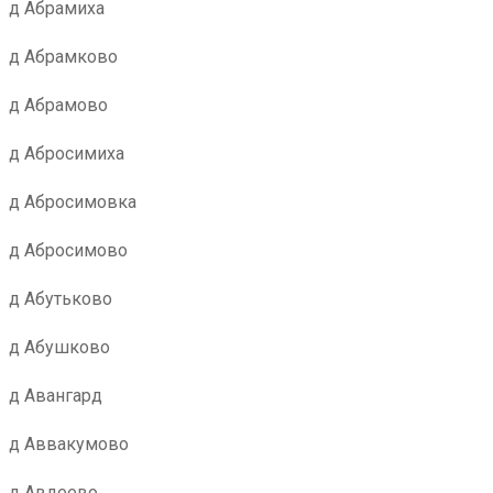
д Абрамиха
д Абрамково
д Абрамово
д Абросимиха
д Абросимовка
д Абросимово
д Абутьково
д Абушково
д Авангард
д Аввакумово
д Авдеево