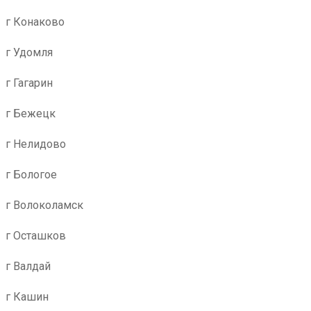
г Конаково
г Удомля
г Гагарин
г Бежецк
г Нелидово
г Бологое
г Волоколамск
г Осташков
г Валдай
г Кашин