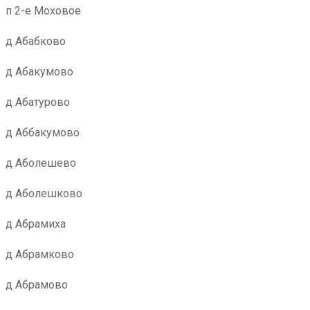
п 2-е Моховое
д Абабково
д Абакумово
д Абатурово
д Аббакумово
д Аболешево
д Аболешково
д Абрамиха
д Абрамково
д Абрамово