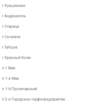
г Кувшиново
г Андреаполь
г Старица
г Сычевка
г Зубцов
г Красный Холм
п 1 Мая
п 1-е Мая
п 1-й Пролетарский
п 2-е Городское торфопредприятие