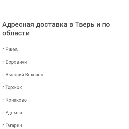
менеджера бесплатно закрепили, и небольшую
постоянную скидку помогли настроить. В итоге -
хорошая альтернатива транспортным компаниям, с
которыми работали раньше.
Адресная доставка в Тверь и по
области
г Ржев
г Боровичи
г Вышний Волочек
г Торжок
г Конаково
г Удомля
г Гагарин