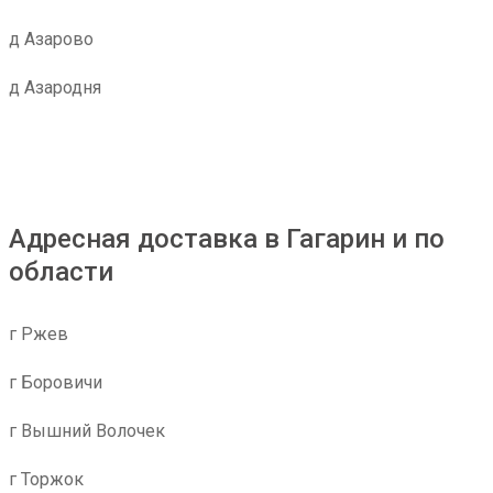
д Азарово
д Азародня
Адресная доставка в Гагарин и по
области
г Ржев
г Боровичи
г Вышний Волочек
г Торжок