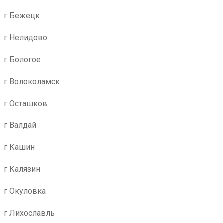
г Бежецк
г Нелидово
г Бологое
г Волоколамск
г Осташков
г Валдай
г Кашин
г Калязин
г Окуловка
г Лихославль