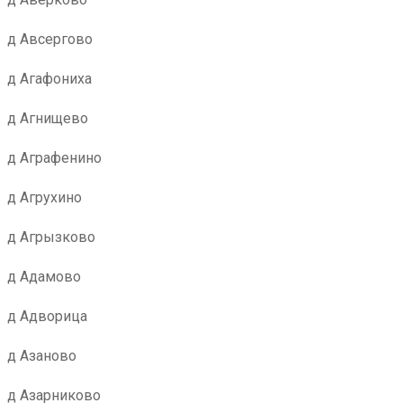
д Авсергово
д Агафониха
д Агнищево
д Аграфенино
д Агрухино
д Агрызково
д Адамово
д Адворица
д Азаново
д Азарниково