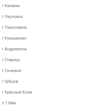
г Калязин
г Окуловка
г Лихославль
г Кувшиново
г Андреаполь
г Старица
г Сычевка
г Зубцов
г Красный Холм
п 1 Мая