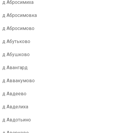
д Абросимиха
д Абросимовка
д Абросимово
д Абутьково
д Абушково
д Авангард
д Аввакумово
д Авдеево
д Авделиха
д Авдотьино
д Аверково