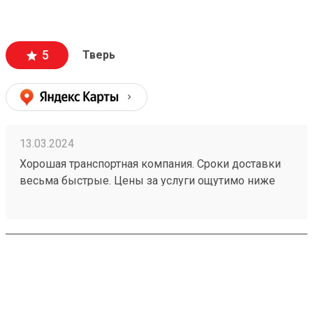
загрузить, за что отдельное спасибо
5
Тверь
13.03.2024
Хорошая транспортная компания. Сроки доставки
весьма быстрые. Цены за услуги ощутимо ниже
конкурентов, плюс есть периодические акции и
скидки. Главное - быстрое обслуживание и
отсутствие очередей. Персонал в этом отделении
опытный, текучки кадров, судя по всему, нет, а
значит умеют решать нестандартные вопросы.
Получал заказ № 240080658, всё доставили быстро,
помогли разгрузить. Ещё и персонального