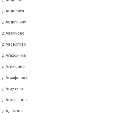
д Авделиха
д Авдотьино
д Аверково
д Авсергово
д Агафониха
д Агнищево
д Аграфенино
д Агрухино
д Агрызково
д Адамово