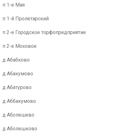
п 1-е Мая
п 1-й Пролетарский
п 2-е Городское торфопредприятие
п 2-е Моховое
д Абабково
д Абакумово
д Абатурово
д Аббакумово
д Аболешево
д Аболешково