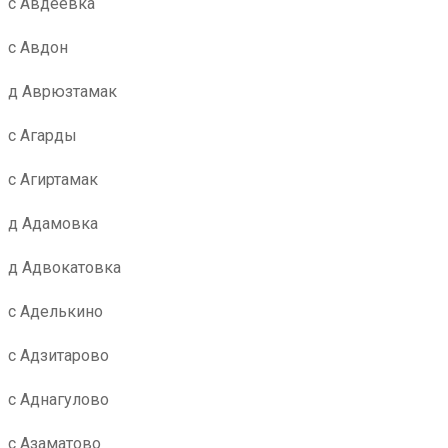
с Авдеевка
с Авдон
д Аврюзтамак
с Агарды
с Агиртамак
д Адамовка
д Адвокатовка
с Аделькино
с Адзитарово
с Аднагулово
с Азаматово