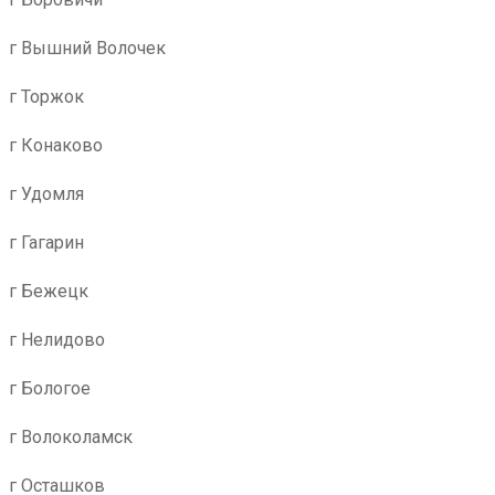
г Вышний Волочек
г Торжок
г Конаково
г Удомля
г Гагарин
г Бежецк
г Нелидово
г Бологое
г Волоколамск
г Осташков