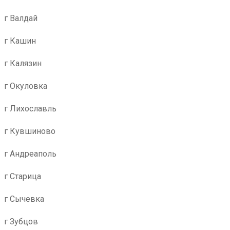
г Валдай
г Кашин
г Калязин
г Окуловка
г Лихославль
г Кувшиново
г Андреаполь
г Старица
г Сычевка
г Зубцов