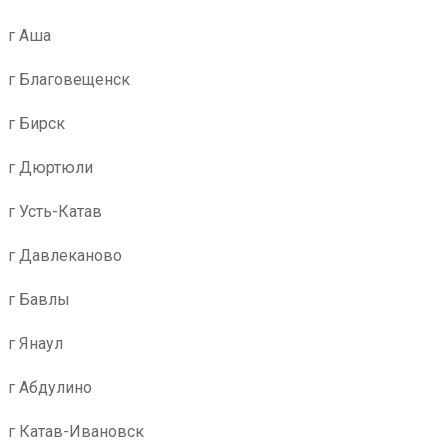
г Аша
г Благовещенск
г Бирск
г Дюртюли
г Усть-Катав
г Давлеканово
г Бавлы
г Янаул
г Абдулино
г Катав-Ивановск