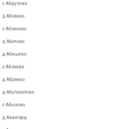
с Абдулово
д Абзаево
с Абзаново
д Абитово
д Абишево
с Аблаево
д Абраево
д Абуталипово
с Абызово
д Авангард