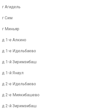
г Агидель
г Сим
г Миньяр
д 1-е Алкино
д 1-е Идельбаево
д 1-й Зиримзибаш
д 1-й Янаул
д 2-е Идельбаево
д 2-е Миякибашево
д 2-й Зиримзибаш