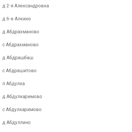
д 2-я Александровка
д 6-е Алкино
д Абдрахманово
с Абдрахманово
д Абдрашбаш
с Абдрашитово
п Абдулка
д Абдулкаримово
с Абдулкаримово
д Абдуллино