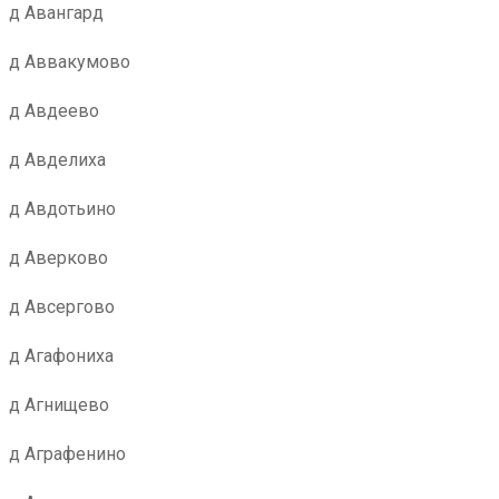
д Авангард
д Аввакумово
д Авдеево
д Авделиха
д Авдотьино
д Аверково
д Авсергово
д Агафониха
д Агнищево
д Аграфенино