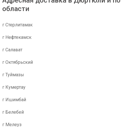
Адресная доставка в Дюртюли и по
области
г Стерлитамак
г Нефтекамск
г Салават
г Октябрьский
г Туймазы
г Кумертау
г Ишимбай
г Белебей
г Мелеуз