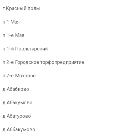
г Красный Холм
п 1 Мая
п 1-е Мая
п 1-й Пролетарский
п 2-е Городское торфопредприятие
п 2-е Моховое
д Абабково
д Абакумово
д Абатурово
д Аббакумово