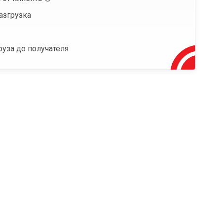
азгрузка
руза до получателя