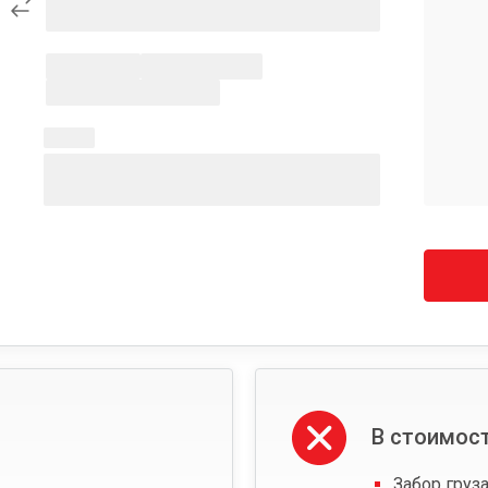
В стоимост
Забор груза