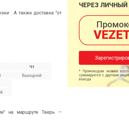
ЧЕРЕЗ ЛИЧНЫЙ
ки . А также доставка "от
Промок
VEZE
Зарегистриро
Чт
* Промокодом можно воспо
0
Выходной
суммируется с другими акция
въезда.
ой
ми" на маршруте Тверь —