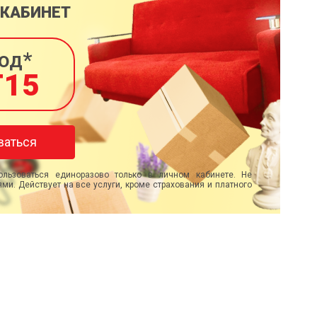
 КАБИНЕТ
од*
T15
ваться
льзоваться единоразово только в личном кабинете. Не
ми. Действует на все услуги, кроме страхования и платного