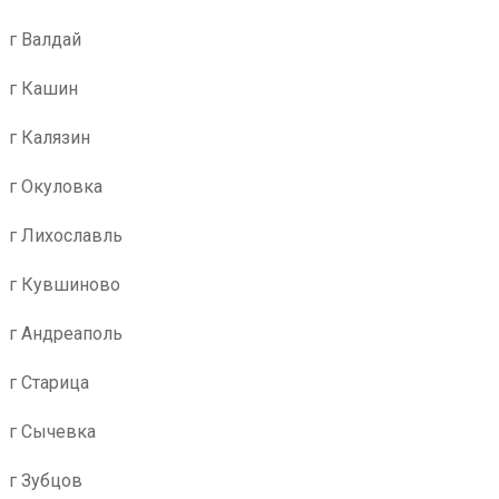
г Валдай
г Кашин
г Калязин
г Окуловка
г Лихославль
г Кувшиново
г Андреаполь
г Старица
г Сычевка
г Зубцов