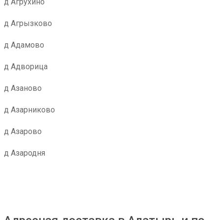
д Агрухино
д Агрызково
д Адамово
д Адворица
д Азаново
д Азарниково
д Азарово
д Азародня