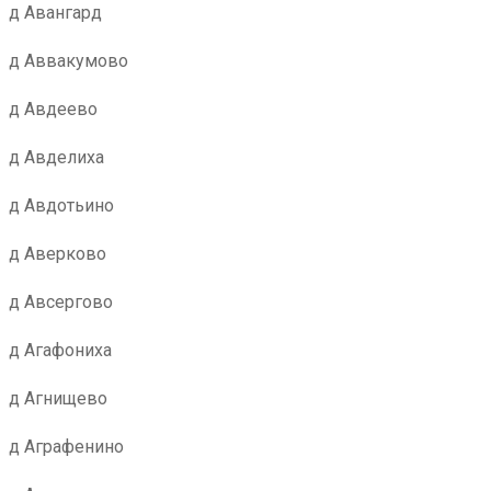
д Авангард
д Аввакумово
д Авдеево
д Авделиха
д Авдотьино
д Аверково
д Авсергово
д Агафониха
д Агнищево
д Аграфенино