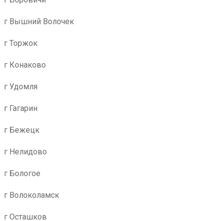
г Вышний Волочек
г Торжок
г Конаково
г Удомля
г Гагарин
г Бежецк
г Нелидово
г Бологое
г Волоколамск
г Осташков