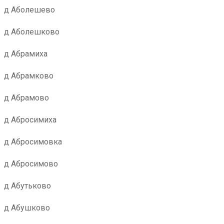
д Аболешево
д Аболешково
д Абрамиха
д Абрамково
д Абрамово
д Абросимиха
д Абросимовка
д Абросимово
д Абутьково
д Абушково