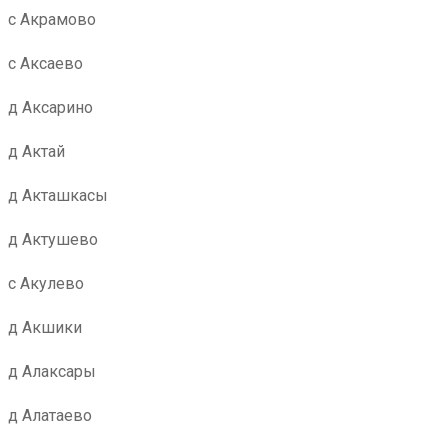
с Акрамово
с Аксаево
д Аксарино
д Актай
д Акташкасы
д Актушево
с Акулево
д Акшики
д Алаксары
д Алатаево