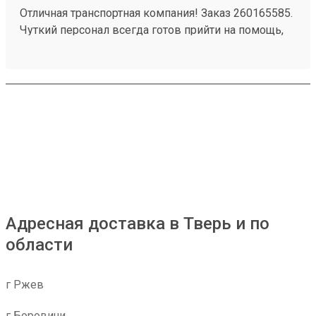
Отличная транспортная компания! Заказ 260165585.
Чуткий персонал всегда готов прийти на помощь,
быстро решает любые вопросы. Доставка товаров
осуществляется оперативно и надежно. Очень
довольна качеством услуг, рекомендую всем,
кому важна скорость и внимательность.
Адресная доставка в Тверь и по
области
г Ржев
г Боровичи