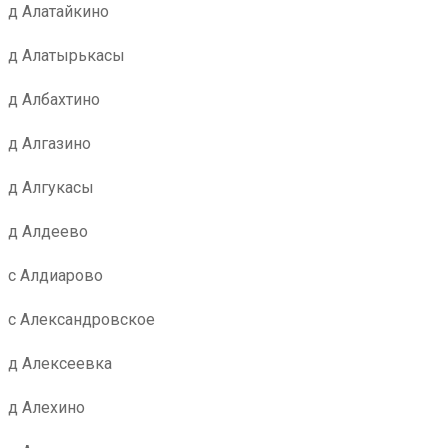
д Алатайкино
д Алатырькасы
д Албахтино
д Алгазино
д Алгукасы
д Алдеево
с Алдиарово
с Александровское
д Алексеевка
д Алехино