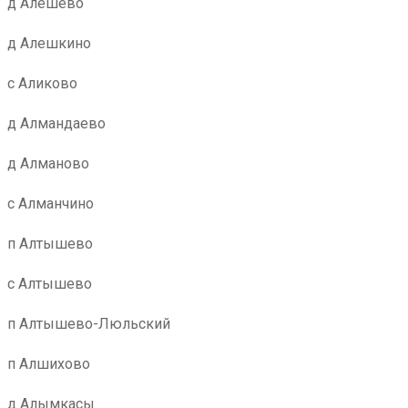
д Алешево
д Алешкино
с Аликово
д Алмандаево
д Алманово
с Алманчино
п Алтышево
с Алтышево
п Алтышево-Люльский
п Алшихово
д Алымкасы