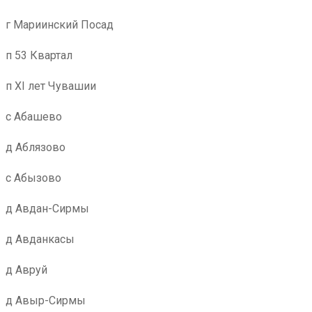
г Мариинский Посад
п 53 Квартал
п XI лет Чувашии
с Абашево
д Аблязово
с Абызово
д Авдан-Сирмы
д Авданкасы
д Авруй
д Авыр-Сирмы