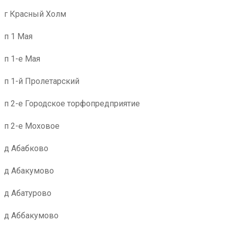
г Красный Холм
п 1 Мая
п 1-е Мая
п 1-й Пролетарский
п 2-е Городское торфопредприятие
п 2-е Моховое
д Абабково
д Абакумово
д Абатурово
д Аббакумово