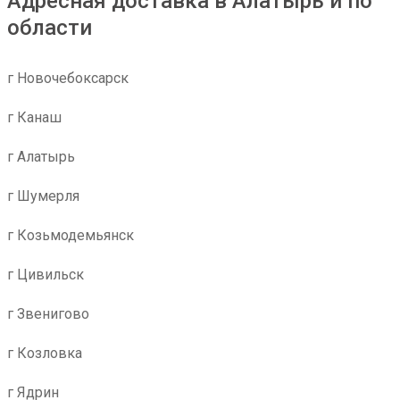
Адресная доставка в Алатырь и по
области
г Новочебоксарск
г Канаш
г Алатырь
г Шумерля
г Козьмодемьянск
г Цивильск
г Звенигово
г Козловка
г Ядрин