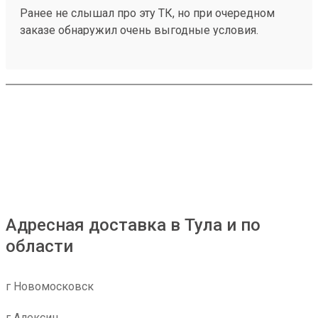
Ранее не слышал про эту ТК, но при очередном
заказе обнаружил очень выгодные условия.
Попробовал, заказал доставку через всю страну,
сроки и стоимость меня приятно удивили. Заказ
250209476 если не верите, проверьте.
Адресная доставка в Тула и по
области
г Новомосковск
г Алексин