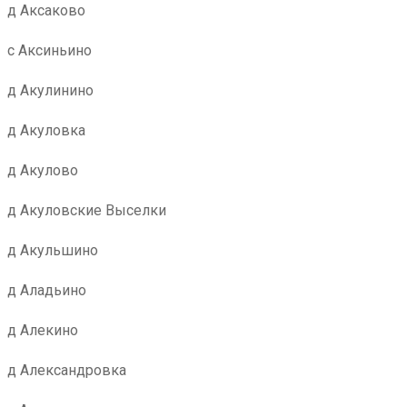
д Аксаково
с Аксиньино
д Акулинино
д Акуловка
д Акулово
д Акуловские Выселки
д Акульшино
д Аладьино
д Алекино
д Александровка