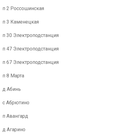
п 2 Россошинская
п 3 Каменецкая
п 30 Электроподстанция
п 47 Электроподстанция
п 67 Электроподстанция
п 8 Марта
д Абинь
с Абрютино
п Авангард
д Агарино