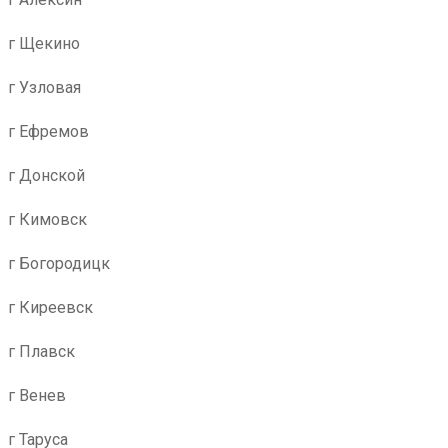
г Щекино
г Узловая
г Ефремов
г Донской
г Кимовск
г Богородицк
г Киреевск
г Плавск
г Венев
г Таруса