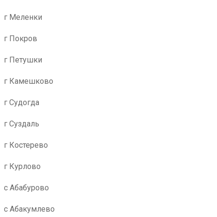
г Меленки
г Покров
г Петушки
г Камешково
г Судогда
г Суздаль
г Костерево
г Курлово
с Абабурово
с Абакумлево