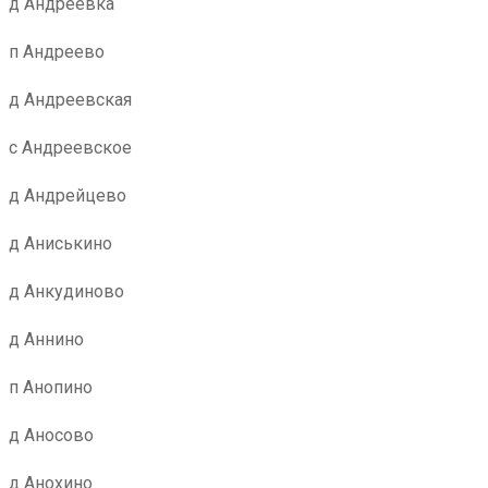
д Андреевка
п Андреево
д Андреевская
с Андреевское
д Андрейцево
д Аниськино
д Анкудиново
д Аннино
п Анопино
д Аносово
д Анохино