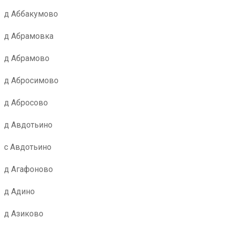
д Аббакумово
д Абрамовка
д Абрамово
д Абросимово
д Абросово
д Авдотьино
с Авдотьино
д Агафоново
д Адино
д Азиково