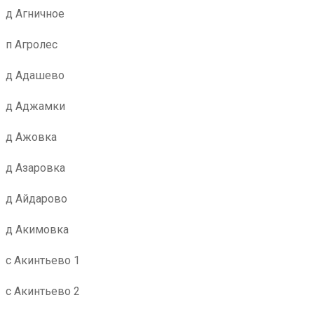
д Агничное
п Агролес
д Адашево
д Аджамки
д Ажовка
д Азаровка
д Айдарово
д Акимовка
с Акинтьево 1
с Акинтьево 2