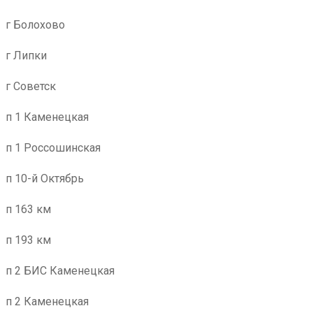
г Болохово
г Липки
г Советск
п 1 Каменецкая
п 1 Россошинская
п 10-й Октябрь
п 163 км
п 193 км
п 2 БИС Каменецкая
п 2 Каменецкая