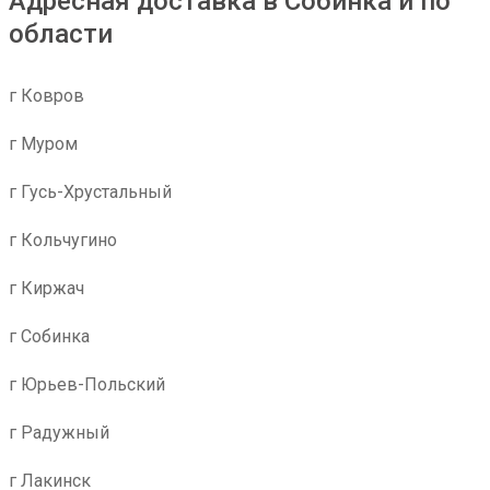
Адресная доставка в Собинка и по
области
г Ковров
г Муром
г Гусь-Хрустальный
г Кольчугино
г Киржач
г Собинка
г Юрьев-Польский
г Радужный
г Лакинск