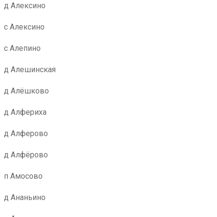
д Алексино
с Алексино
с Алепино
д Алешинская
д Алёшково
д Алфериха
д Алферово
д Алфёрово
п Амосово
д Ананьино