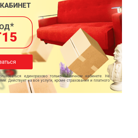
 КАБИНЕТ
од*
T15
ваться
льзоваться единоразово только в личном кабинете. Не
ми. Действует на все услуги, кроме страхования и платного