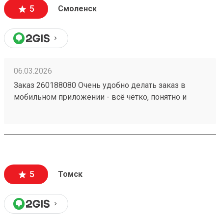
5
Смоленск
06.03.2026
Заказ 260188080 Очень удобно делать заказ в
мобильном приложении - всё чётко, понятно и
прозрачно. Сформировали заявку на
определённый день, внесли все данные по грузу,
сразу видна сумма на оплату. В обозначенное
время приехал водитель, забрал груз. В личном
кабинете видны все перемещения груза, там же
делается и оплата. Очень удобно и комфортно! А за
5
Томск
бонусную программу - отдельное спасибо!