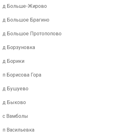
д Больше-Жирово
д Большое Брагино
д Большое Протопопово
д Борзуновка
д Борики
п Борисова Гора
д Бушуево
д Быково
с Вамболы
п Васильевка