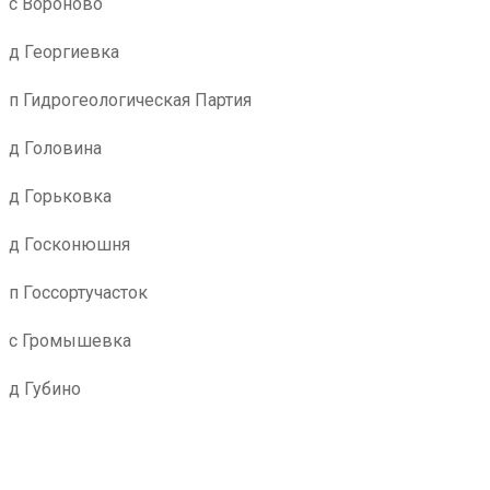
с Вороново
д Георгиевка
п Гидрогеологическая Партия
д Головина
д Горьковка
д Госконюшня
п Госсортучасток
с Громышевка
д Губино