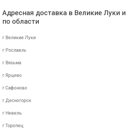
Адресная доставка в Великие Луки и
по области
г Великие Луки
г Рославль
г Вязьма
г Ярцево
г Сафоново
г Десногорск
г Невель
г Торопец