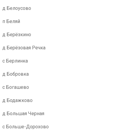
д Белоусово
п Беляй
д Берёзкино
д Берёзовая Речка
с Берлинка
д Бобровка
с Богашево
д Бодажково
д Большая Черная
с Больше-Дорохово