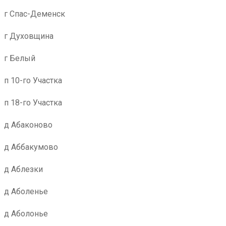
г Спас-Деменск
г Духовщина
г Белый
п 10-го Участка
п 18-го Участка
д Абаконово
д Аббакумово
д Аблезки
д Аболенье
д Аболонье