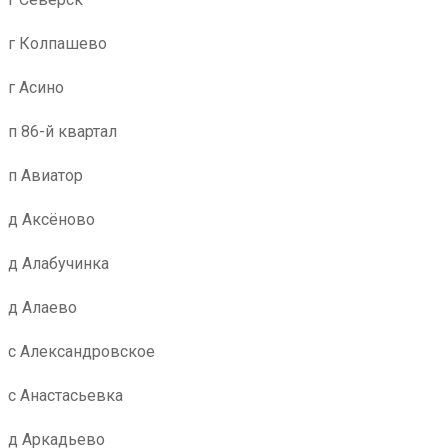
г Колпашево
г Асино
п 86-й квартал
п Авиатор
д Аксёново
д Алабучинка
д Алаево
с Александровское
с Анастасьевка
д Аркадьево