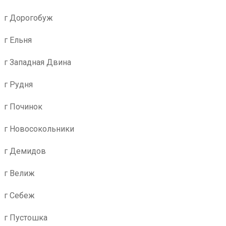
г Дорогобуж
г Ельня
г Западная Двина
г Рудня
г Починок
г Новосокольники
г Демидов
г Велиж
г Себеж
г Пустошка