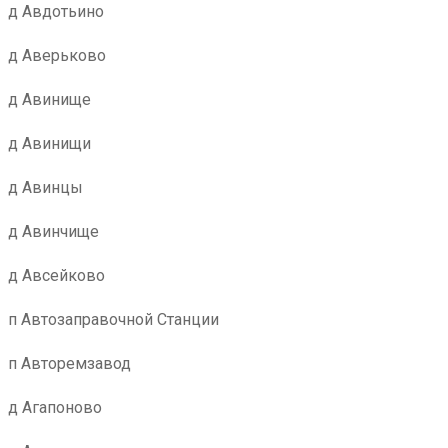
д Авдотьино
д Аверьково
д Авинище
д Авинищи
д Авинцы
д Авинчище
д Авсейково
п Автозаправочной Станции
п Авторемзавод
д Агапоново