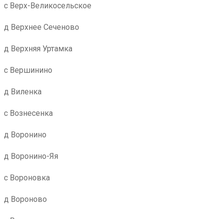
с Верх-Великосельское
д Верхнее Сеченово
д Верхняя Уртамка
с Вершинино
д Виленка
с Вознесенка
д Воронино
д Воронино-Яя
с Вороновка
д Вороново