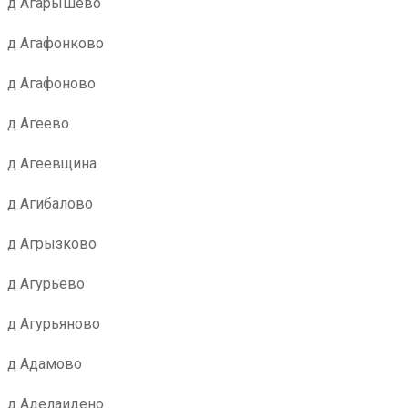
д Агарышево
д Агафонково
д Агафоново
д Агеево
д Агеевщина
д Агибалово
д Агрызково
д Агурьево
д Агурьяново
д Адамово
д Аделаидено