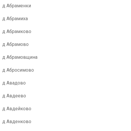
д Абраменки
д Абрамиха
д Абрамково
д Абрамово
д Абрамовщина
д Абросимово
д Авадово
д Авдеево
д Авдейково
д Авденково