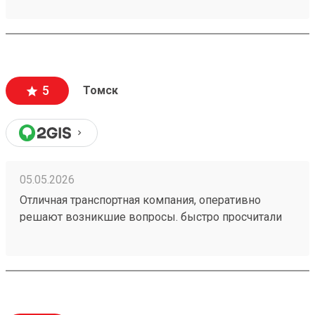
информации много, как формируется стоимость
доставки и из чего. Даже есть телеграмм бот, что
тоже очень удобно. Дали приветственный
промокод, не нашел куда ввести, написал в
поддержку, моментально ответили, менеджер
5
Томск
отредактировала заказ и все. Все супер
05.05.2026
Отличная транспортная компания, оперативно
решают возникшие вопросы. быстро просчитали
стоимость и привезли в оговоренные сроки. заказ
№260328762. сравнивал цены с другими ТК, тут
дешевле.