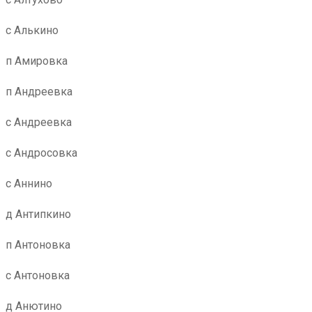
с Алькино
п Амировка
п Андреевка
с Андреевка
с Андросовка
с Аннино
д Антипкино
п Антоновка
с Антоновка
д Анютино