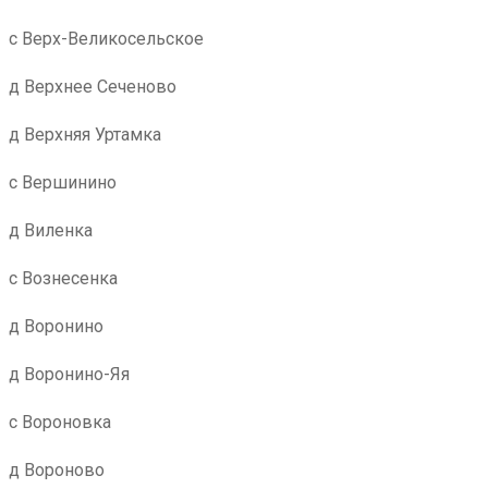
с Верх-Великосельское
д Верхнее Сеченово
д Верхняя Уртамка
с Вершинино
д Виленка
с Вознесенка
д Воронино
д Воронино-Яя
с Вороновка
д Вороново