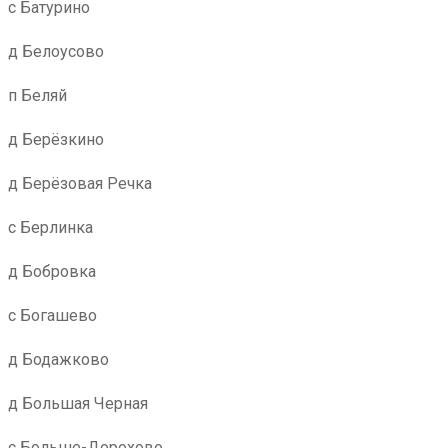
с Батурино
д Белоусово
п Беляй
д Берёзкино
д Берёзовая Речка
с Берлинка
д Бобровка
с Богашево
д Бодажково
д Большая Черная
с Больше-Дорохово