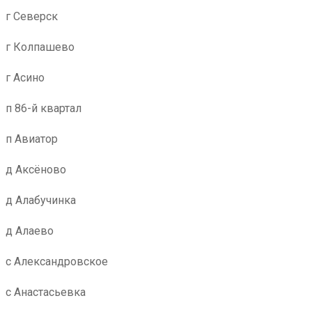
г Северск
г Колпашево
г Асино
п 86-й квартал
п Авиатор
д Аксёново
д Алабучинка
д Алаево
с Александровское
с Анастасьевка