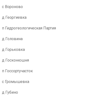
с Вороново
д Георгиевка
п Гидрогеологическая Партия
д Головина
д Горьковка
д Госконюшня
п Госсортучасток
с Громышевка
д Губино