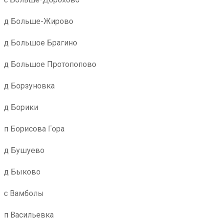
д Больше-Жирово
д Большое Брагино
д Большое Протопопово
д Борзуновка
д Борики
п Борисова Гора
д Бушуево
д Быково
с Вамболы
п Васильевка