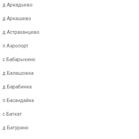
д Аркадьево
д Аркашево
д Астраханцево
п Аэропорт
с Бабарыкино
д Балашовка
д Барабинка
п Басандайка
с Баткат
д Батурино