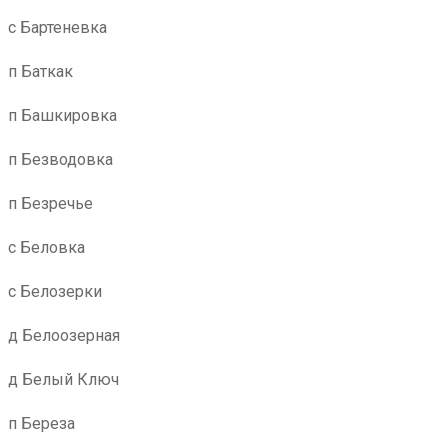
с Бартеневка
п Баткак
п Башкировка
п Безводовка
п Безречье
с Беловка
с Белозерки
д Белоозерная
д Белый Ключ
п Береза