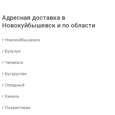
Адресная доставка в
Новокуйбышевск и по области
г Новокуйбышевск
г Бузулук
г Чапаевск
г Бугуруслан
г Отрадный
г Кинель
г Похвистнево