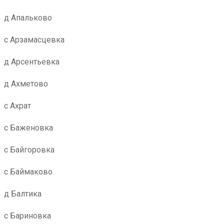
д Апальково
с Арзамасцевка
д Арсентьевка
д Ахметово
с Ахрат
с Баженовка
с Байгоровка
с Баймаково
д Балтика
с Бариновка