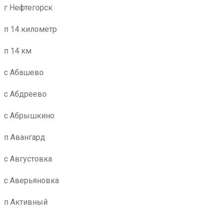
г Нефтегорск
п 14 километр
п 14 км
с Абашево
с Абдреево
с Абрышкино
п Авангард
с Августовка
с Аверьяновка
п Активный