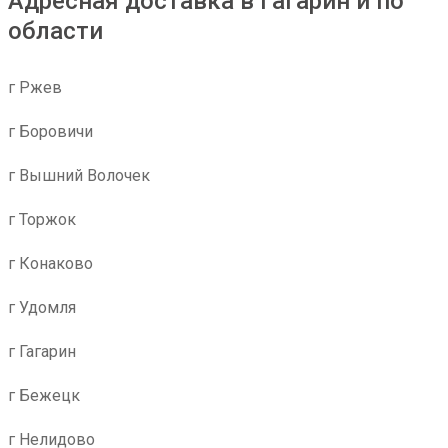
Адресная доставка в Гагарин и по
области
г Ржев
г Боровичи
г Вышний Волочек
г Торжок
г Конаково
г Удомля
г Гагарин
г Бежецк
г Нелидово