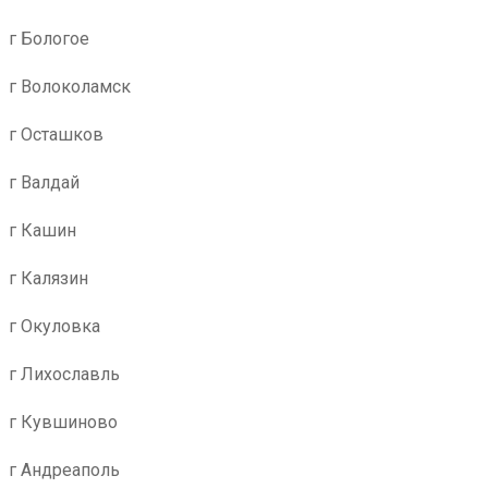
г Бологое
г Волоколамск
г Осташков
г Валдай
г Кашин
г Калязин
г Окуловка
г Лихославль
г Кувшиново
г Андреаполь