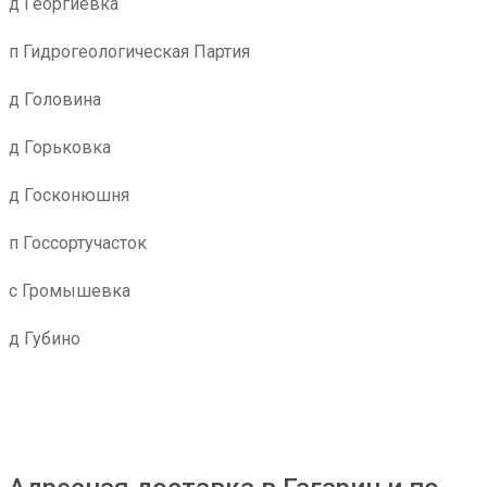
д Георгиевка
п Гидрогеологическая Партия
д Головина
д Горьковка
д Госконюшня
п Госсортучасток
с Громышевка
д Губино