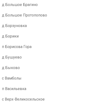
д Большое Брагино
д Большое Протопопово
д Борзуновка
д Борики
п Борисова Гора
д Бушуево
д Быково
с Вамболы
п Васильевка
с Верх-Великосельское