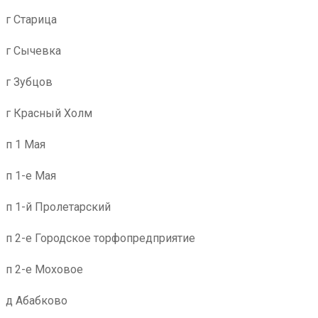
г Старица
г Сычевка
г Зубцов
г Красный Холм
п 1 Мая
п 1-е Мая
п 1-й Пролетарский
п 2-е Городское торфопредприятие
п 2-е Моховое
д Абабково