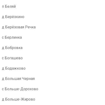
п Беляй
д Берёзкино
д Берёзовая Речка
с Берлинка
д Бобровка
с Богашево
д Бодажково
д Большая Черная
с Больше-Дорохово
д Больше-Жирово