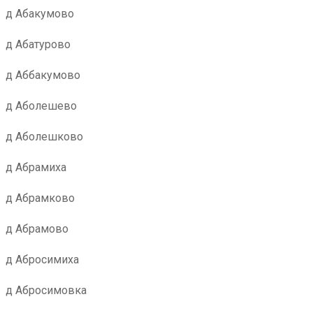
д Абакумово
д Абатурово
д Аббакумово
д Аболешево
д Аболешково
д Абрамиха
д Абрамково
д Абрамово
д Абросимиха
д Абросимовка