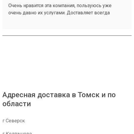
Очень нравится эта компания, пользуюсь уже
очень давно их услугами. Доставляет всегда
быстро, иногда раньше обозначенных сроков.На
выдаче очередей нет, вежливые грузчики(что
крайне редко), в общем, всем рекомендую. Номер
заказа 250137255
Адресная доставка в Томск и по
области
г Северск
г Колпашево