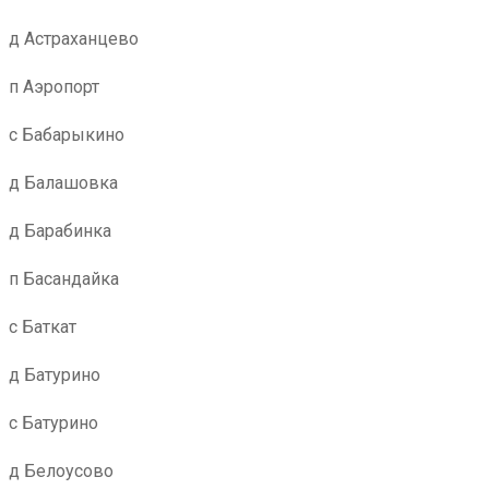
д Астраханцево
п Аэропорт
с Бабарыкино
д Балашовка
д Барабинка
п Басандайка
с Баткат
д Батурино
с Батурино
д Белоусово