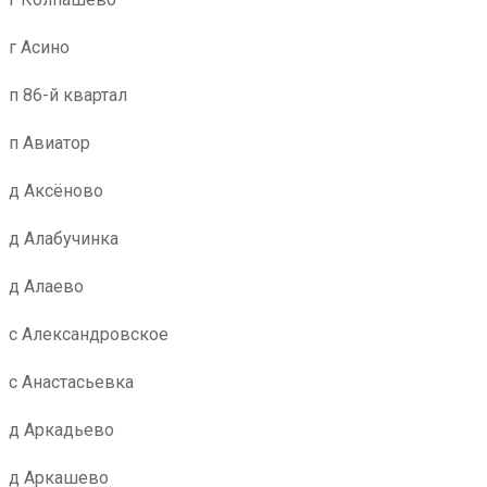
г Асино
п 86-й квартал
п Авиатор
д Аксёново
д Алабучинка
д Алаево
с Александровское
с Анастасьевка
д Аркадьево
д Аркашево