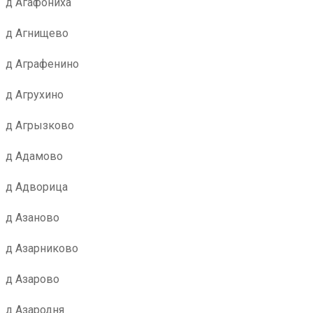
д Агафониха
д Агнищево
д Аграфенино
д Агрухино
д Агрызково
д Адамово
д Адворица
д Азаново
д Азарниково
д Азарово
д Азародня