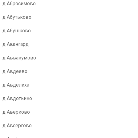
д Абросимово
д Абутьково
д Абушково
д Авангард
д Аввакумово
д Авдеево
д Авделиха
д Авдотьино
д Аверково
д Авсергово