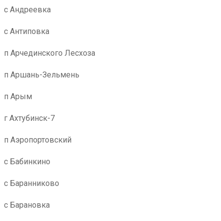
с Андреевка
с Антиповка
п Арчединского Лесхоза
п Аршань-Зельмень
п Арым
г Ахтубинск-7
п Аэропортовский
с Бабинкино
с Баранниково
с Барановка