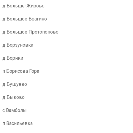
д Больше-Жирово
д Большое Брагино
д Большое Протопопово
д Борзуновка
д Борики
п Борисова Гора
д Бушуево
д Быково
с Вамболы
п Васильевка