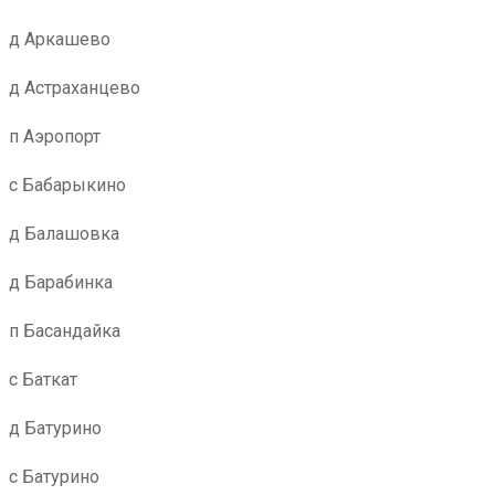
д Аркашево
д Астраханцево
п Аэропорт
с Бабарыкино
д Балашовка
д Барабинка
п Басандайка
с Баткат
д Батурино
с Батурино