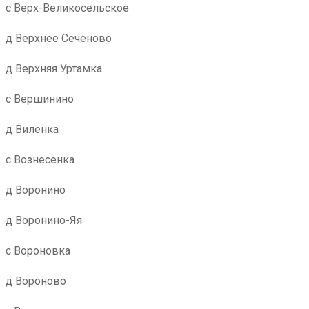
с Верх-Великосельское
д Верхнее Сеченово
д Верхняя Уртамка
с Вершинино
д Виленка
с Вознесенка
д Воронино
д Воронино-Яя
с Вороновка
д Вороново