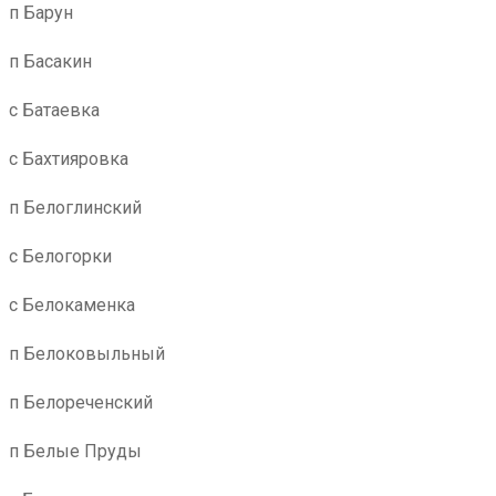
п Барун
п Басакин
с Батаевка
с Бахтияровка
п Белоглинский
с Белогорки
с Белокаменка
п Белоковыльный
п Белореченский
п Белые Пруды