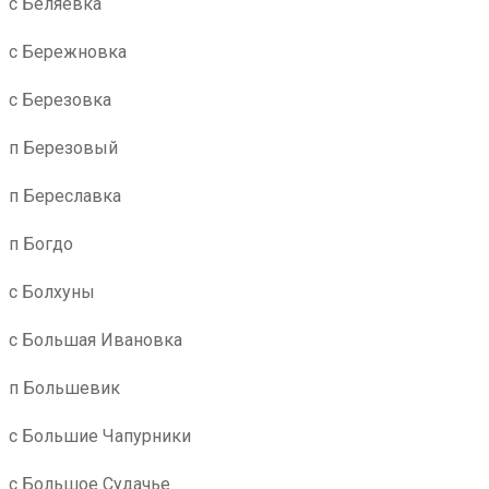
с Беляевка
с Бережновка
с Березовка
п Березовый
п Береславка
п Богдо
с Болхуны
с Большая Ивановка
п Большевик
с Большие Чапурники
с Большое Судачье