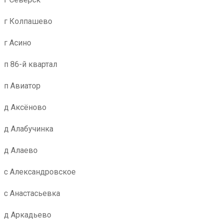
г Колпашево
г Асино
п 86-й квартал
п Авиатор
д Аксёново
д Алабучинка
д Алаево
с Александровское
с Анастасьевка
д Аркадьево