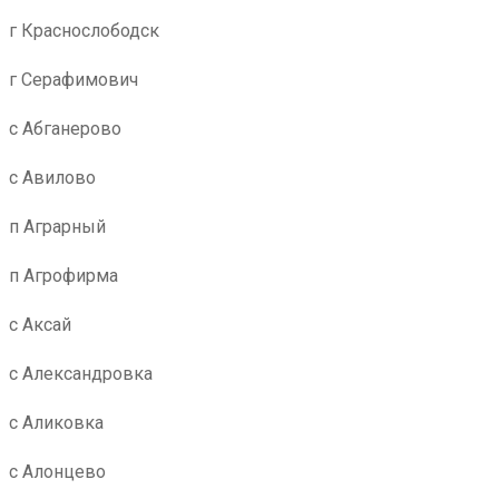
г Краснослободск
г Серафимович
с Абганерово
с Авилово
п Аграрный
п Агрофирма
с Аксай
с Александровка
с Аликовка
с Алонцево