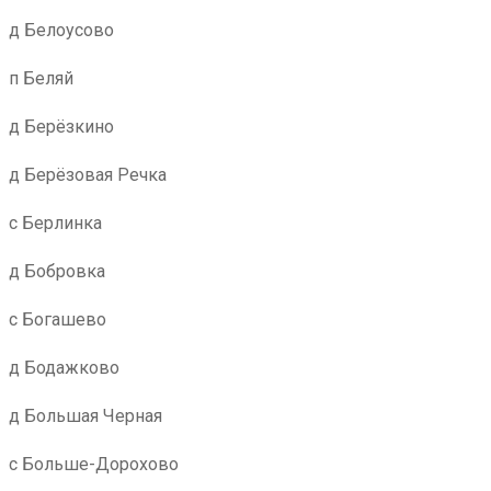
д Белоусово
п Беляй
д Берёзкино
д Берёзовая Речка
с Берлинка
д Бобровка
с Богашево
д Бодажково
д Большая Черная
с Больше-Дорохово