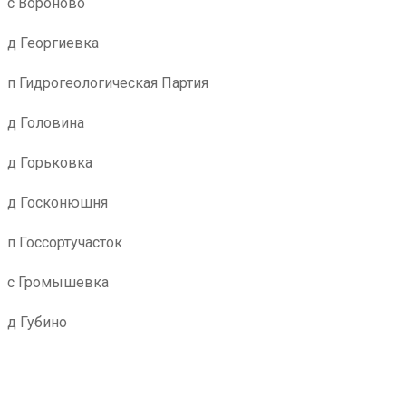
с Вороново
д Георгиевка
п Гидрогеологическая Партия
д Головина
д Горьковка
д Госконюшня
п Госсортучасток
с Громышевка
д Губино