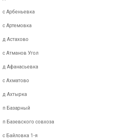
с Арбеньевка
с Артемовка
д Астахово
с Атманов Угол
д Афанасьевка
с Ахматово
д Ахтырка
п Базарный
п Базевского совхоза
с Байловка 1-я