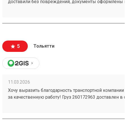
доставили без повреждений, документы оформлены к
чёткое соблюдение сроков доставки;
вежливый и ответственный персонал
5
Тольятти
11.03.2026
Хочу выразить благодарность транспортной компании 
за качественную работу! Груз 260172963 доставлен в с
повреждений. Ребята вежливые, помогли с загрузкой .
Обязательно обращусь ещё и буду рекомендовать вас