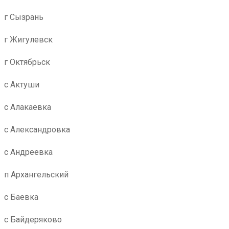
г Сызрань
г Жигулевск
г Октябрьск
с Актуши
с Алакаевка
с Александровка
с Андреевка
п Архангельский
с Баевка
с Байдеряково