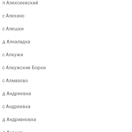
п Алексеевский
с Алехино
с Алешки
д Алкаладка
с Алкужи
с Алкужские Борки
с Алмазово
д Андреевка
с Андреевка
д Андриановка