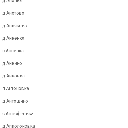
д Аненка
д Анетово
д Аничково
д Анненка
с Анненка
д Аннино
д Анновка
п Антоновка
д Антошино
с Антюфеевка
д Апполоновка