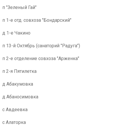
п "Зеленый Гай"
п 1-е отд. совхоза "Бондарский"
д 1-е Чакино
п 13-й Октябрь (санаторий "Радуга")
п 2-е отделение совхоза "Арженка"
п 2-я Пятилетка
д Абакумовка
д Абаносимовка
с Авдеевка
с Алаторка