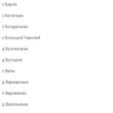
с Бирля
с Богатырь
с Болдасьево
с Большой Чирклей
д Булгаковка
д Бутырки
с Валы
д Варваровка
п Варламово
д Васильевка