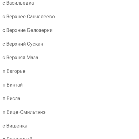
с Васильевка
с Верхнее Санчелеево
с Верхние Белозерки
с Верхний Сускан
с Верхняя Маза
п Взгорье
п Винтай
п Висла
п Вице-Смильтэнэ
с Вишенка