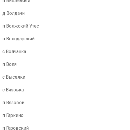
п Вишневый
д Волдачи
п Волжский Утес
п Володарский
с Волчанка
п Воля
с Выселки
с Вязовка
п Вязовой
п Гаркино
п Гаровский