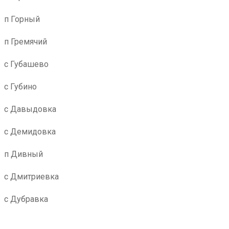
п Горный
п Гремячий
с Губашево
с Губино
с Давыдовка
с Демидовка
п Дивный
с Дмитриевка
с Дубравка