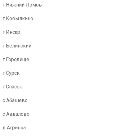
г Нижний Ломов
г Ковылкино
г Инсар
г Белинский
г Городище
г Сурск
г Спасск
с Абашево
с Авдалово
д Агринка