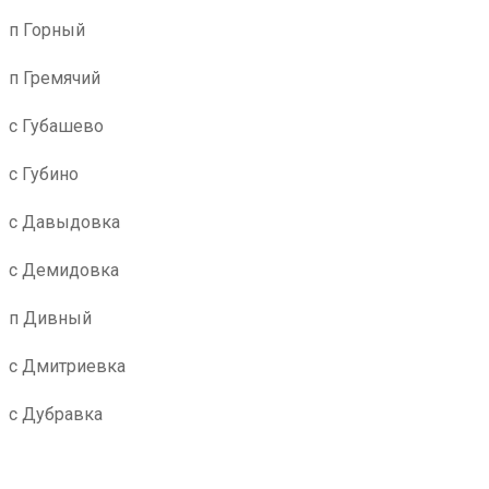
п Горный
п Гремячий
с Губашево
с Губино
с Давыдовка
с Демидовка
п Дивный
с Дмитриевка
с Дубравка