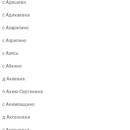
с Адашево
с Адикаевка
с Азарапино
с Азрапино
с Азясь
с Айкино
д Акаевка
п Аким-Сергеевка
с Акимовщино
д Аксеновка
с Аксеновка