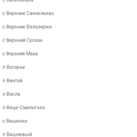
с Верхнее Санчелеево
с Верхние Белозерки
с Верхний Сускан
с Верхняя Маза
п Взгорье
п Винтай
п Висла
п Вице-Смильтэнэ
с Вишенка
п Вишневый