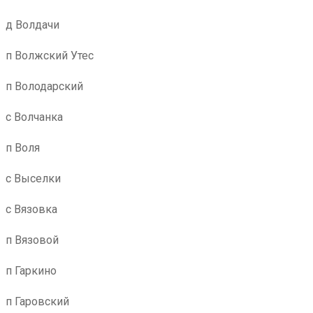
д Волдачи
п Волжский Утес
п Володарский
с Волчанка
п Воля
с Выселки
с Вязовка
п Вязовой
п Гаркино
п Гаровский