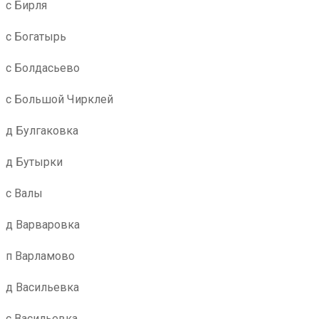
с Бирля
с Богатырь
с Болдасьево
с Большой Чирклей
д Булгаковка
д Бутырки
с Валы
д Варваровка
п Варламово
д Васильевка
с Васильевка