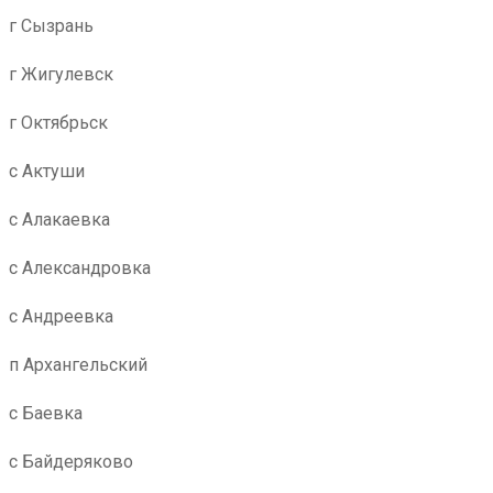
г Сызрань
г Жигулевск
г Октябрьск
с Актуши
с Алакаевка
с Александровка
с Андреевка
п Архангельский
с Баевка
с Байдеряково