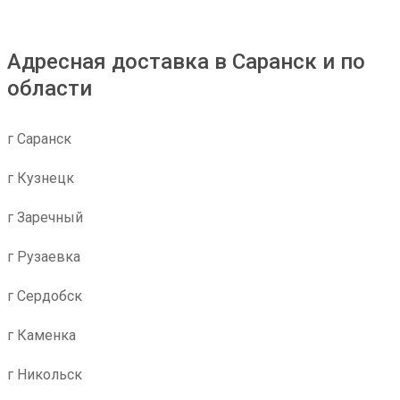
Адресная доставка в Саранск и по
области
г Саранск
г Кузнецк
г Заречный
г Рузаевка
г Сердобск
г Каменка
г Никольск