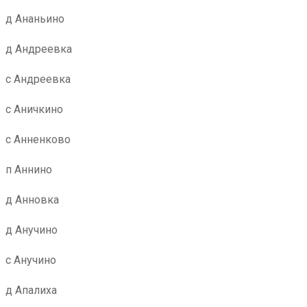
д Ананьино
д Андреевка
с Андреевка
с Аничкино
с Анненково
п Аннино
д Анновка
д Анучино
с Анучино
д Апалиха