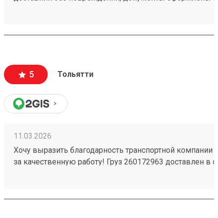
чёткое соблюдение сроков доставки;
вежливый и ответственный персонал
5
Тольятти
11.03.2026
Хочу выразить благодарность транспортной компании 
за качественную работу! Груз 260172963 доставлен в с
повреждений. Ребята вежливые, помогли с загрузкой .
Обязательно обращусь ещё и буду рекомендовать вас