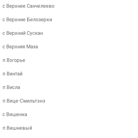
с Верхнее Санчелеево
с Верхние Белозерки
с Верхний Сускан
с Верхняя Маза
п Взгорье
п Винтай
п Висла
п Вице-Смильтэнэ
с Вишенка
п Вишневый