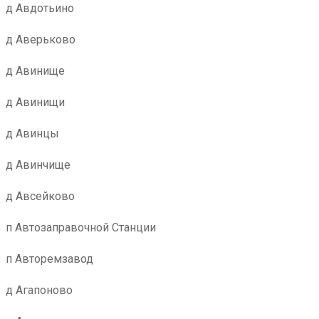
д Авдотьино
д Аверьково
д Авинище
д Авинищи
д Авинцы
д Авинчище
д Авсейково
п Автозаправочной Станции
п Авторемзавод
д Агапоново