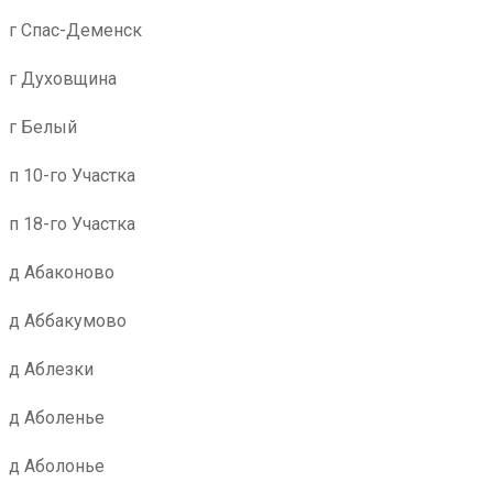
г Спас-Деменск
г Духовщина
г Белый
п 10-го Участка
п 18-го Участка
д Абаконово
д Аббакумово
д Аблезки
д Аболенье
д Аболонье