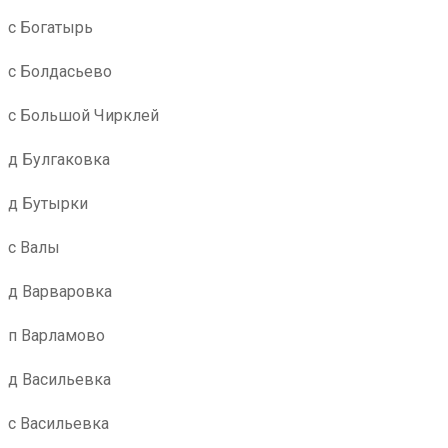
с Богатырь
с Болдасьево
с Большой Чирклей
д Булгаковка
д Бутырки
с Валы
д Варваровка
п Варламово
д Васильевка
с Васильевка