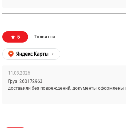
доставки и из чего. Даже есть телеграмм бот, что тоже
удобно. Дали приветственный промокод, не нашел куд
написал в поддержку, моментально ответили, менедж
отредактировала заказ и все. Все супер
5
Тольятти
11.03.2026
Груз 260172963
доставили без повреждений, документы оформлены к
чёткое соблюдение сроков доставки;
вежливый и ответственный персонал