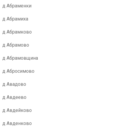
д Абраменки
д Абрамиха
д Абрамково
д Абрамово
д Абрамовщина
д Абросимово
д Авадово
д Авдеево
д Авдейково
д Авденково