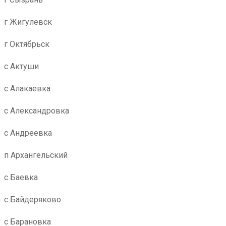
г Жигулевск
г Октябрьск
с Актуши
с Алакаевка
с Александровка
с Андреевка
п Архангельский
с Баевка
с Байдеряково
с Барановка