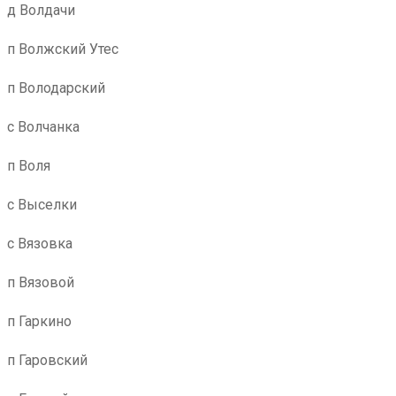
д Волдачи
п Волжский Утес
п Володарский
с Волчанка
п Воля
с Выселки
с Вязовка
п Вязовой
п Гаркино
п Гаровский