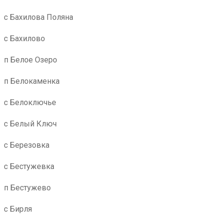
с Бахилова Поляна
с Бахилово
п Белое Озеро
п Белокаменка
с Белоключье
с Белый Ключ
с Березовка
с Бестужевка
п Бестужево
с Бирля