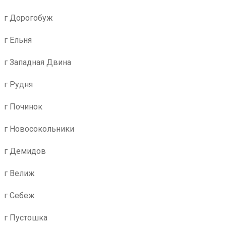
г Дорогобуж
г Ельня
г Западная Двина
г Рудня
г Починок
г Новосокольники
г Демидов
г Велиж
г Себеж
г Пустошка