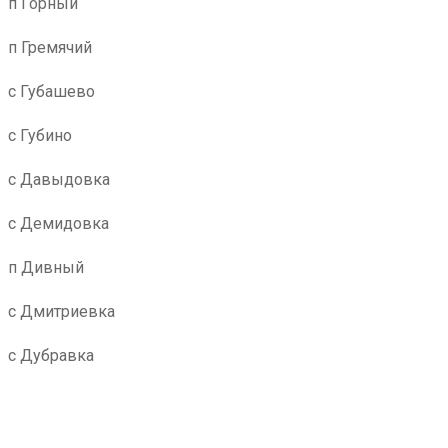
п Горный
п Гремячий
с Губашево
с Губино
с Давыдовка
с Демидовка
п Дивный
с Дмитриевка
с Дубравка