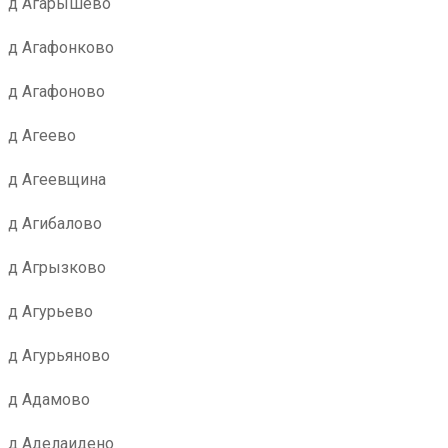
д Агарышево
д Агафонково
д Агафоново
д Агеево
д Агеевщина
д Агибалово
д Агрызково
д Агурьево
д Агурьяново
д Адамово
д Аделаидено