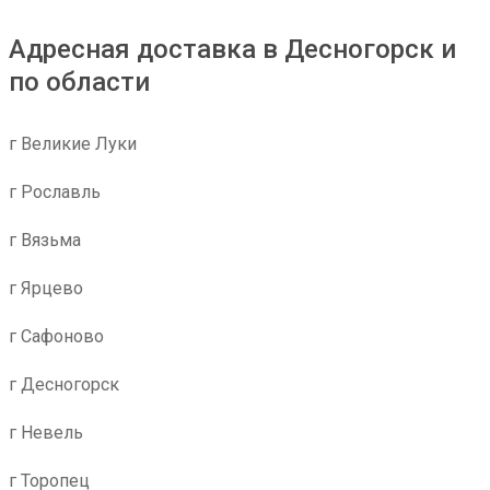
Адресная доставка в Десногорск и
по области
г Великие Луки
г Рославль
г Вязьма
г Ярцево
г Сафоново
г Десногорск
г Невель
г Торопец