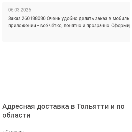
06.03.2026
Заказ 260188080 Очень удобно делать заказ в мобиль
приложении - всё чётко, понятно и прозрачно. Сформи
заявку на определённый день, внесли все данные по г
сразу видна сумма на оплату. В обозначенное время п
водитель, забрал груз. В личном кабинете видны все
перемещения груза, там же делается и оплата. Очень у
комфортно! А за бонусную программу - отдельное спас
Адресная доставка в Тольятти и по
области
г Сызрань