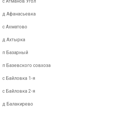
с Атманов Угол
д Афанасьевка
с Ахматово
д Ахтырка
п Базарный
п Базевского совхоза
с Байловка 1-я
с Байловка 2-я
д Балакирево