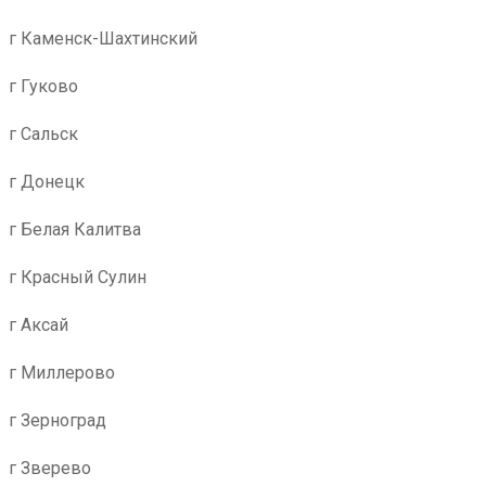
г Каменск-Шахтинский
г Гуково
г Сальск
г Донецк
г Белая Калитва
г Красный Сулин
г Аксай
г Миллерово
г Зерноград
г Зверево