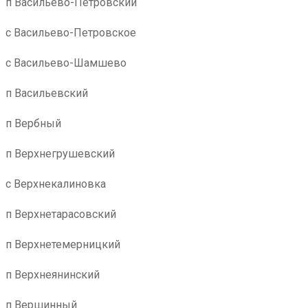
п Васильево-Петровский
с Васильево-Петровское
с Васильево-Шамшево
п Васильевский
п Вербный
п Верхнегрушевский
с Верхнекалиновка
п Верхнетарасовский
п Верхнетемерницкий
п Верхнеянинский
п Вершинный