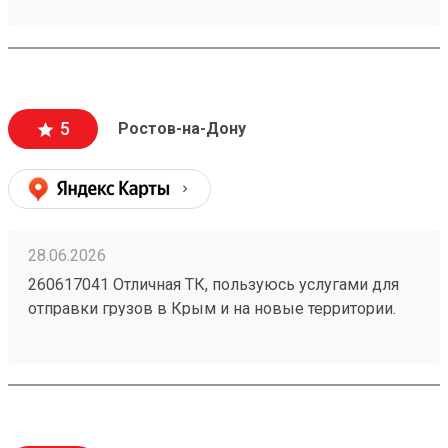
перевозка грузов без повреждений (мои
отправления считаются хрупкими, повреждения
могут стоить очень дорого и они недопустимы).
Очень вежливый персонал, и удобное приложение.
5
Ростов-на-Дону
28.06.2026
260617041 Отличная ТК, пользуюсь услугами для
отправки грузов в Крым и на новые территории.
Один из самых низких ценников на рынке,
перевозка грузов без повреждений (мои
отправления считаются хрупкими, повреждения
могут стоить очень дорого и они недопустимы).
Очень вежливый персонал, и удобное приложение.