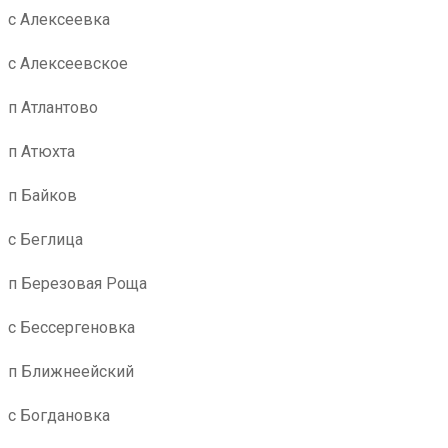
с Алексеевка
с Алексеевское
п Атлантово
п Атюхта
п Байков
с Беглица
п Березовая Роща
с Бессергеновка
п Ближнеейский
с Богдановка