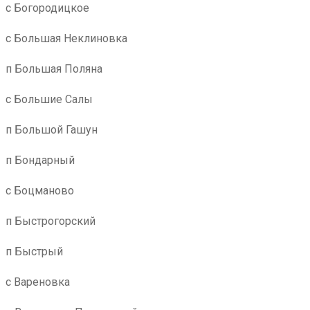
с Богородицкое
с Большая Неклиновка
п Большая Поляна
с Большие Салы
п Большой Гашун
п Бондарный
с Боцманово
п Быстрогорский
п Быстрый
с Вареновка