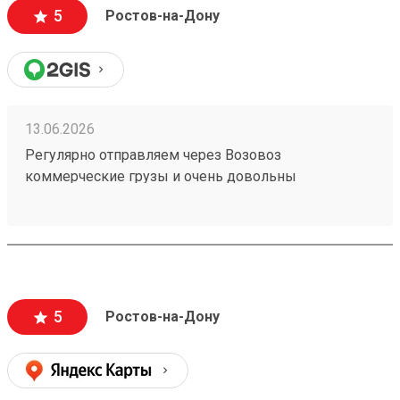
5
Ростов-на-Дону
13.06.2026
Регулярно отправляем через Возовоз
коммерческие грузы и очень довольны
сотрудничеством. На терминале всегда идеальная
чистота и порядок, товар принимают и выдают
быстро. Персонал заслуживает отдельной похвалы
— общение максимально вежливое, менеджеры
приветливые и всегда готовы помочь с
оформлением. Самое главное для нас — это
5
Ростов-на-Дону
стопроцентная сохранность груза, коробки всегда
приходят чистыми и немятыми. Цены адекватные,
сроки соблюдаются. Рекомендую! (заказ №
260183788)