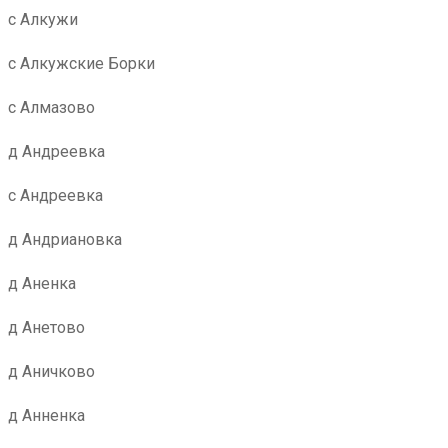
с Алкужи
с Алкужские Борки
с Алмазово
д Андреевка
с Андреевка
д Андриановка
д Аненка
д Анетово
д Аничково
д Анненка