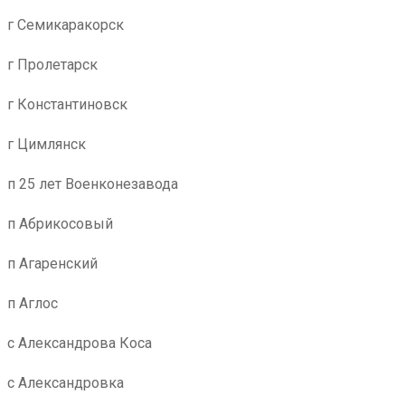
г Семикаракорск
г Пролетарск
г Константиновск
г Цимлянск
п 25 лет Военконезавода
п Абрикосовый
п Агаренский
п Аглос
с Александрова Коса
с Александровка