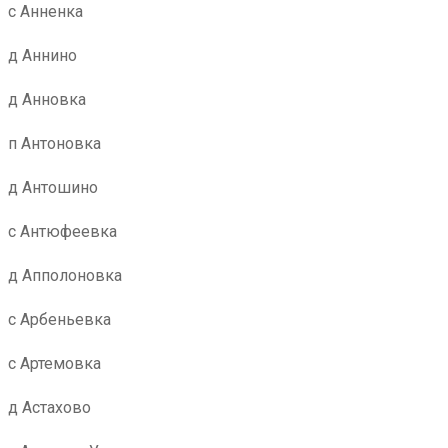
с Анненка
д Аннино
д Анновка
п Антоновка
д Антошино
с Антюфеевка
д Апполоновка
с Арбеньевка
с Артемовка
д Астахово