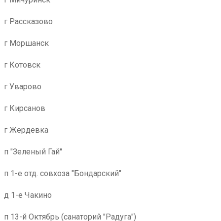
г Рассказово
г Моршанск
г Котовск
г Уварово
г Кирсанов
г Жердевка
п "Зеленый Гай"
п 1-е отд. совхоза "Бондарский"
д 1-е Чакино
п 13-й Октябрь (санаторий "Радуга")