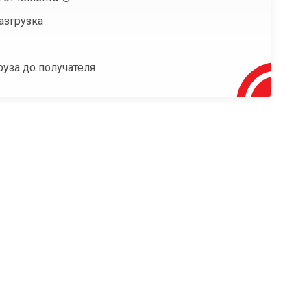
азгрузка
руза до получателя