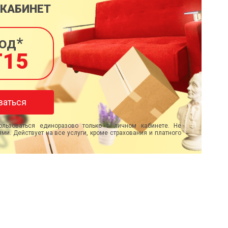
 КАБИНЕТ
од*
T15
ваться
льзоваться единоразово только в личном кабинете. Не
ми. Действует на все услуги, кроме страхования и платного