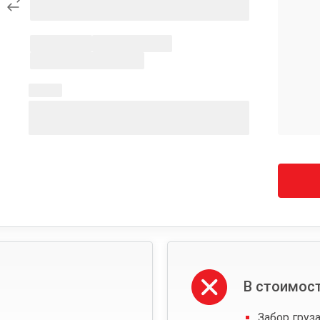
В стоимост
Забор груза