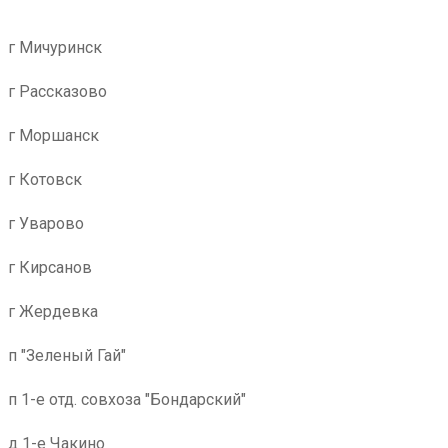
г Мичуринск
г Рассказово
г Моршанск
г Котовск
г Уварово
г Кирсанов
г Жердевка
п "Зеленый Гай"
п 1-е отд. совхоза "Бондарский"
д 1-е Чакино