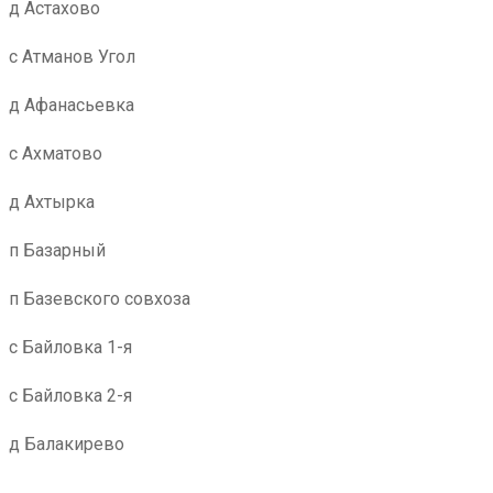
д Астахово
с Атманов Угол
д Афанасьевка
с Ахматово
д Ахтырка
п Базарный
п Базевского совхоза
с Байловка 1-я
с Байловка 2-я
д Балакирево