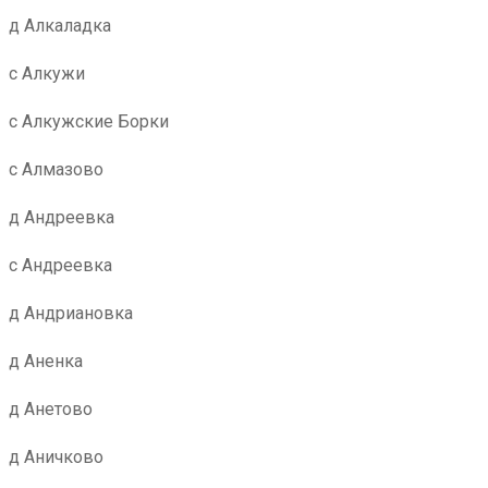
д Алкаладка
с Алкужи
с Алкужские Борки
с Алмазово
д Андреевка
с Андреевка
д Андриановка
д Аненка
д Анетово
д Аничково