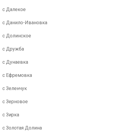
с Далекое
с Данило-Ивановка
с Долинское
с Дружба
с Дунаевка
с Ефремовка
с Зеленчук
с Зерновое
с Зирка
с Золотая Долина