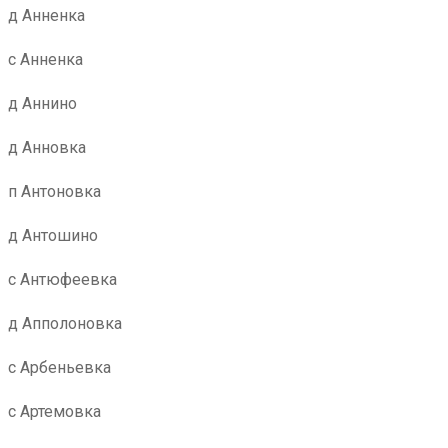
д Анненка
с Анненка
д Аннино
д Анновка
п Антоновка
д Антошино
с Антюфеевка
д Апполоновка
с Арбеньевка
с Артемовка