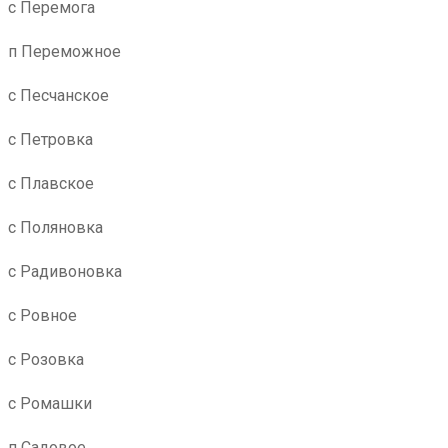
с Перемога
п Переможное
с Песчанское
с Петровка
с Плавское
с Поляновка
с Радивоновка
с Ровное
с Розовка
с Ромашки
п Садовое