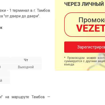
ЧЕРЕЗ ЛИЧНЫЙ
и - 1 терминал в г. Тамбов
ка "от двери до двери".
Промок
VEZE
ск
Зарегистриро
* Промокодом можно воспо
Чт
суммируется с другими акция
въезда.
0
Выходной
ой
ми" на маршруте Тамбов —