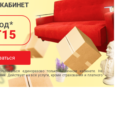
 КАБИНЕТ
од*
T15
ваться
льзоваться единоразово только в личном кабинете. Не
ми. Действует на все услуги, кроме страхования и платного