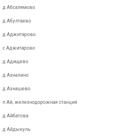
д Абсалямово
д Абултаево
д Аджитарово
с Аджитарово
д Адищево
д Азналино
д Азнашево
п Ай, железнодорожная станция
д Айбатова
д Айдыкуль