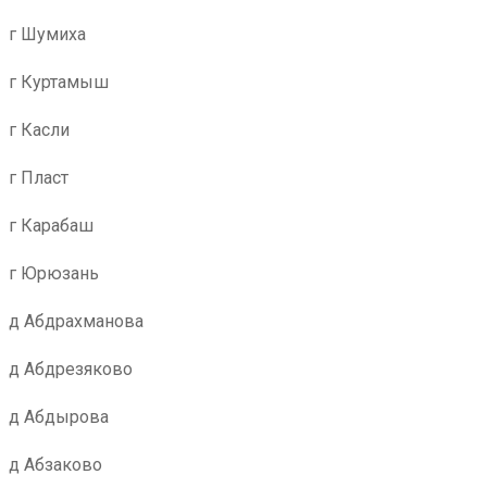
г Шумиха
г Куртамыш
г Касли
г Пласт
г Карабаш
г Юрюзань
д Абдрахманова
д Абдрезяково
д Абдырова
д Абзаково