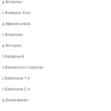
д Астахово
с Атманов Угол
д Афанасьевка
с Ахматово
д Ахтырка
п Базарный
п Базевского совхоза
с Байловка 1-я
с Байловка 2-я
д Балакирево