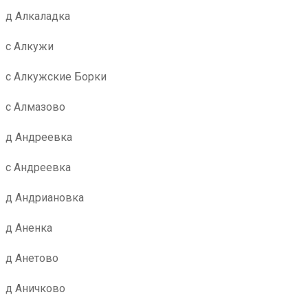
д Алкаладка
с Алкужи
с Алкужские Борки
с Алмазово
д Андреевка
с Андреевка
д Андриановка
д Аненка
д Анетово
д Аничково