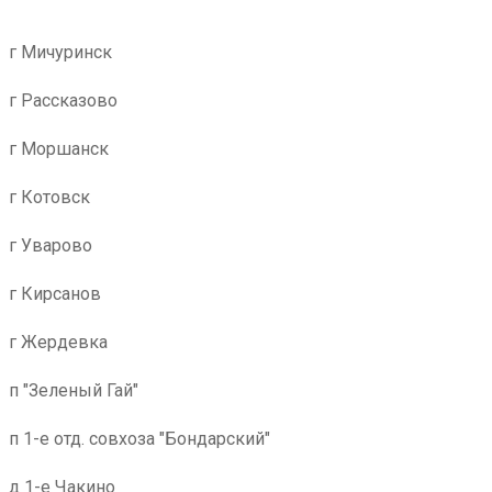
г Мичуринск
г Рассказово
г Моршанск
г Котовск
г Уварово
г Кирсанов
г Жердевка
п "Зеленый Гай"
п 1-е отд. совхоза "Бондарский"
д 1-е Чакино