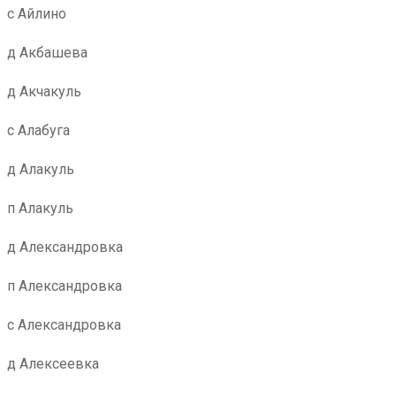
с Айлино
д Акбашева
д Акчакуль
с Алабуга
д Алакуль
п Алакуль
д Александровка
п Александровка
с Александровка
д Алексеевка