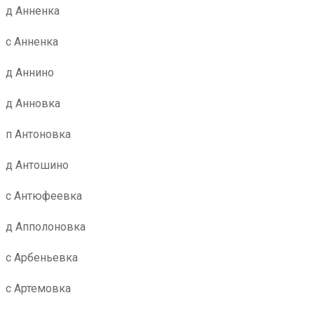
д Анненка
с Анненка
д Аннино
д Анновка
п Антоновка
д Антошино
с Антюфеевка
д Апполоновка
с Арбеньевка
с Артемовка