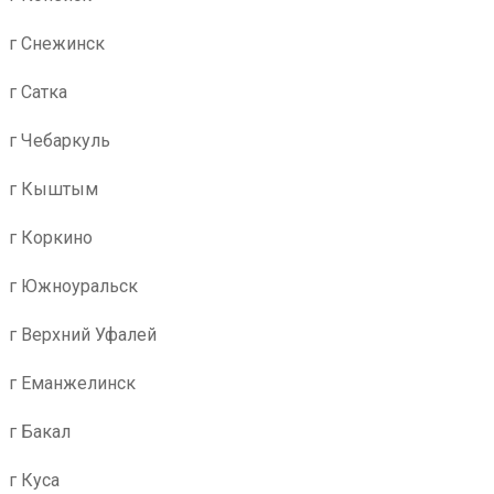
г Снежинск
г Сатка
г Чебаркуль
г Кыштым
г Коркино
г Южноуральск
г Верхний Уфалей
г Еманжелинск
г Бакал
г Куса