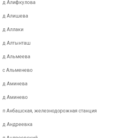
д Алифкулова
д Алишева
д Аллаки
д Алтынташ
д Альмеева
с Альменево
д Аминева
д Аминево
п Анбашская, железнодорожная станция
д Андреевка
п Андреевский