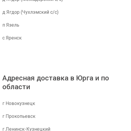
д Ягдор (Чухлэмский с/с)
п Язель
с Яренск
Адресная доставка в Юрга и по
области
г Новокузнецк
г Прокопьевск
г Ленинск-Кузнецкий