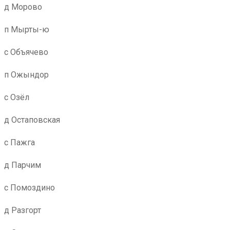
д Морово
п Мырты-ю
с Объячево
п Ожындор
с Озёл
д Остаповская
с Пажга
д Парчим
с Помоздино
д Разгорт