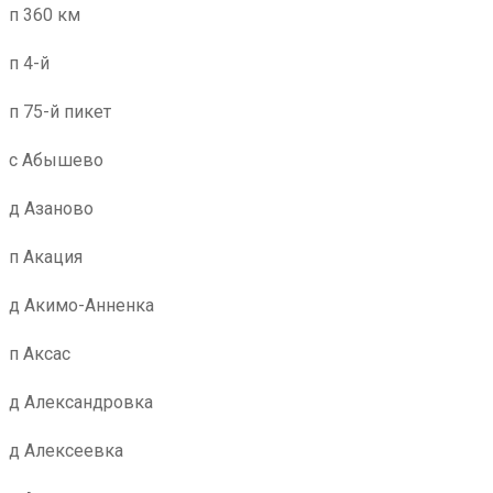
п 360 км
п 4-й
п 75-й пикет
с Абышево
д Азаново
п Акация
д Акимо-Анненка
п Аксас
д Александровка
д Алексеевка