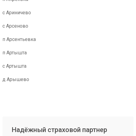
с Ариничево
с Арсеново
п Арсентьевка
п Артышта
с Артышта
д Арышево
Надёжный страховой партнер