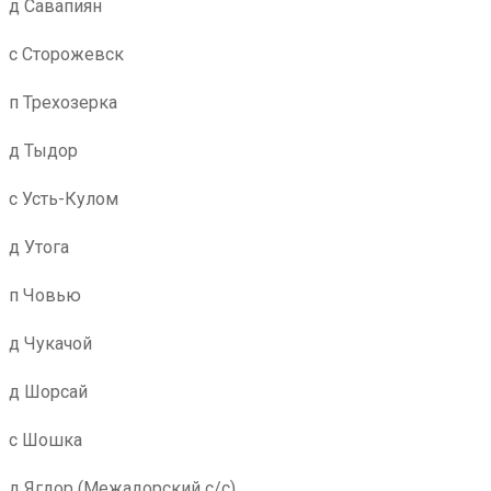
д Савапиян
с Сторожевск
п Трехозерка
д Тыдор
с Усть-Кулом
д Утога
п Човью
д Чукачой
д Шорсай
с Шошка
д Ягдор (Межадорский с/с)