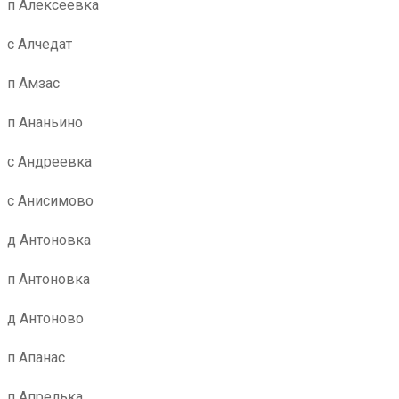
п Алексеевка
с Алчедат
п Амзас
п Ананьино
с Андреевка
с Анисимово
д Антоновка
п Антоновка
д Антоново
п Апанас
п Апрелька