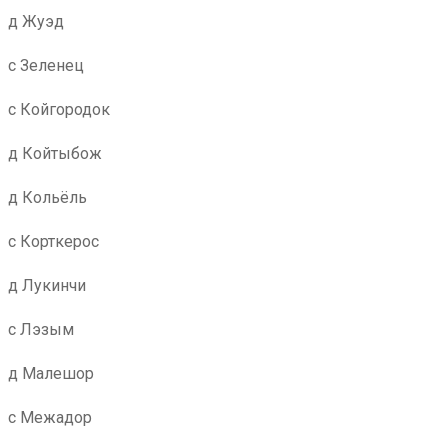
д Жуэд
с Зеленец
с Койгородок
д Койтыбож
д Кольёль
с Корткерос
д Лукинчи
с Лэзым
д Малешор
с Межадор