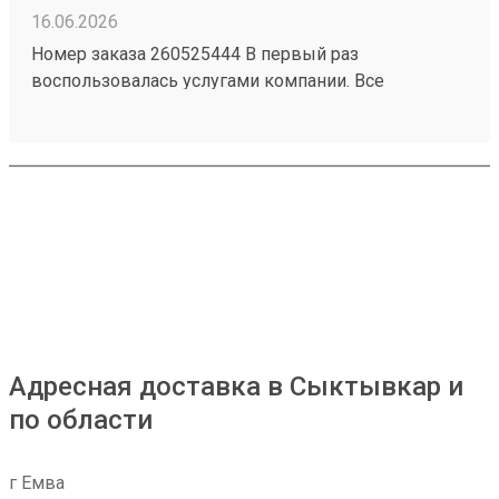
16.06.2026
Номер заказа 260525444 В первый раз
воспользовалась услугами компании. Все
понравилось! Доступная цена. Удобное
оформление через приложение, отслеживание.
Особая похвала водителю, который доставил заказ
до адреса. Очень хороший, вежливый!
Адресная доставка в Сыктывкар и
по области
г Емва