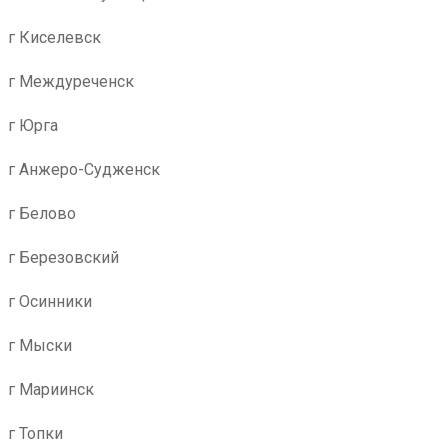
г Киселевск
г Междуреченск
г Юрга
г Анжеро-Судженск
г Белово
г Березовский
г Осинники
г Мыски
г Мариинск
г Топки