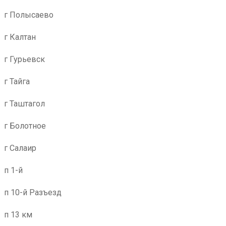
г Полысаево
г Калтан
г Гурьевск
г Тайга
г Таштагол
г Болотное
г Салаир
п 1-й
п 10-й Разъезд
п 13 км