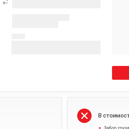
В стоимост
Забор груза