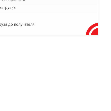
азгрузка
руза до получателя