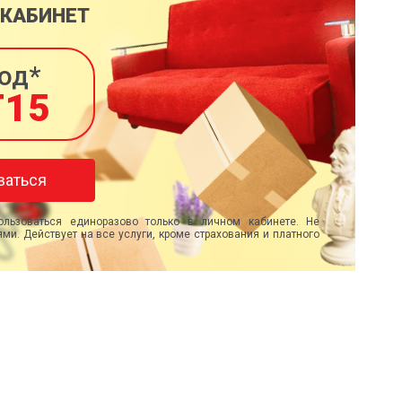
 КАБИНЕТ
од*
T15
ваться
льзоваться единоразово только в личном кабинете. Не
ми. Действует на все услуги, кроме страхования и платного