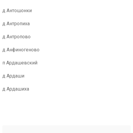
д Антошонки
д Антропиха
д Антропово
д Анфиногеново
п Ардашевский
д Ардаши
д Ардашиха