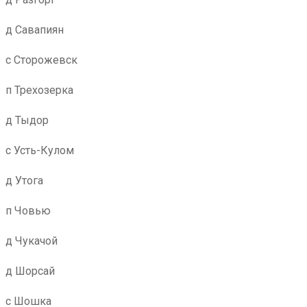
д Савапиян
с Сторожевск
п Трехозерка
д Тыдор
с Усть-Кулом
д Утога
п Човью
д Чукачой
д Шорсай
с Шошка