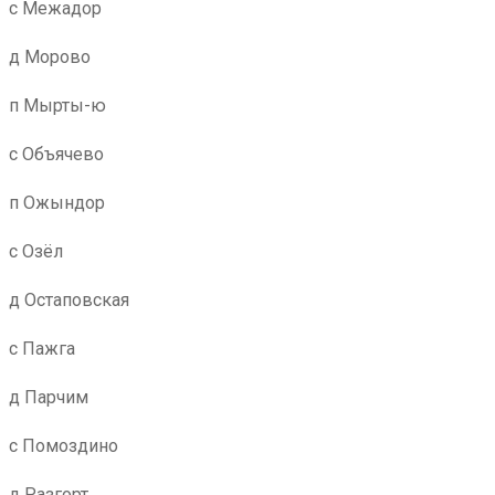
с Межадор
д Морово
п Мырты-ю
с Объячево
п Ожындор
с Озёл
д Остаповская
с Пажга
д Парчим
с Помоздино
д Разгорт