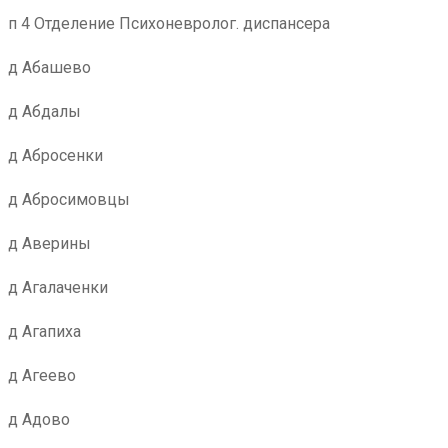
п 4 Отделение Психоневролог. диспансера
д Абашево
д Абдалы
д Абросенки
д Абросимовцы
д Аверины
д Агалаченки
д Агапиха
д Агеево
д Адово