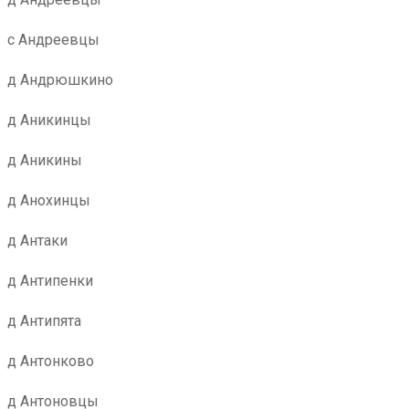
с Андреевцы
д Андрюшкино
д Аникинцы
д Аникины
д Анохинцы
д Антаки
д Антипенки
д Антипята
д Антонково
д Антоновцы