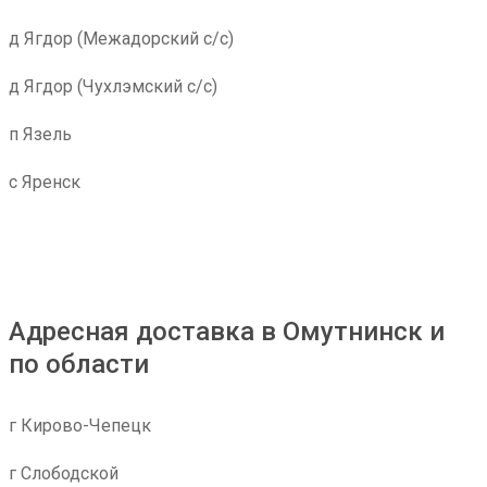
д Ягдор (Межадорский с/с)
д Ягдор (Чухлэмский с/с)
п Язель
с Яренск
Адресная доставка в Омутнинск и
по области
г Кирово-Чепецк
г Слободской