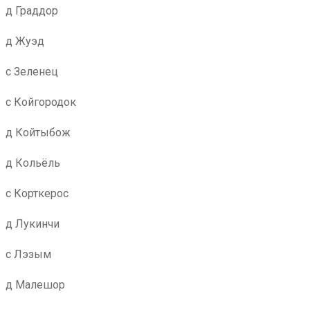
д Граддор
д Жуэд
с Зеленец
с Койгородок
д Койтыбож
д Кольёль
с Корткерос
д Лукинчи
с Лэзым
д Малешор