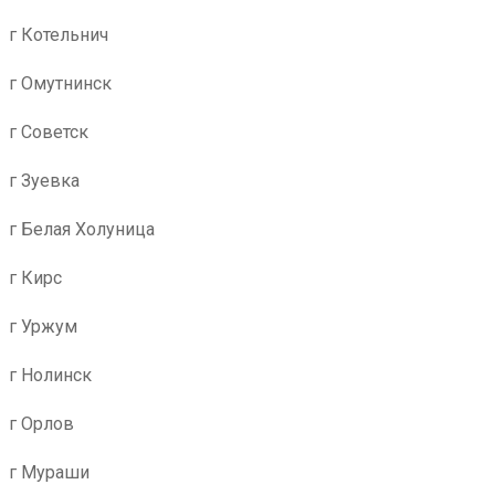
г Котельнич
г Омутнинск
г Советск
г Зуевка
г Белая Холуница
г Кирс
г Уржум
г Нолинск
г Орлов
г Мураши