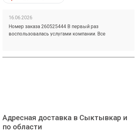
16.06.2026
Номер заказа 260525444 В первый раз
воспользовалась услугами компании. Все
понравилось! Доступная цена. Удобное
оформление через приложение, отслеживание.
Особая похвала водителю, который доставил заказ
до адреса. Очень хороший, вежливый!
Адресная доставка в Сыктывкар и
по области