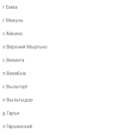
г Емва
г Микунь
с Айкино
п Верхний Мыртыю
с Визинга
п Визябож
с Выльгорт
п Выльтыдор
д Гаръя
п Гарьинский