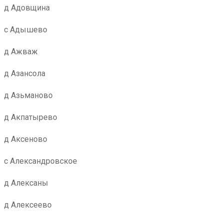
д Адовщина
с Адышево
д Ажваж
д Азансола
д Азьманово
д Акпатырево
д Аксеново
с Александровское
д Алексаны
д Алексеево