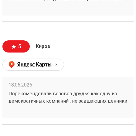
склад, удобно грузиться.
5
Киров
18.06.2026
Порекомендовали возовоз друдья как одну из
демократичных компаний , не завшающих ценники
на перевозку. заказывали с вывозм.все четко!
груз 260567568