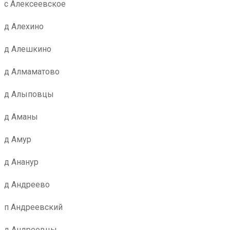
с Алексеевское
д Алехино
д Алешкино
д Алмаматово
д Алыповцы
д Аманы
д Амур
д Ананур
д Андреево
п Андреевский
д Андреевцы