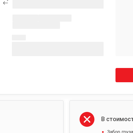
В стоимост
Забор груза