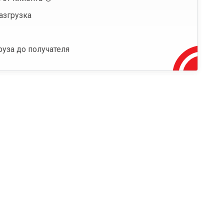
азгрузка
руза до получателя