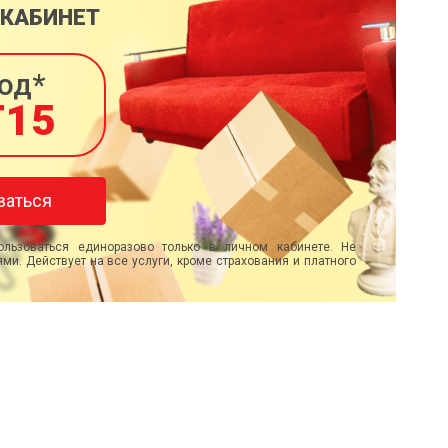
 КАБИНЕТ
од*
T15
ваться
льзоваться единоразово только в личном кабинете. Не
ми. Действует на все услуги, кроме страхования и платного