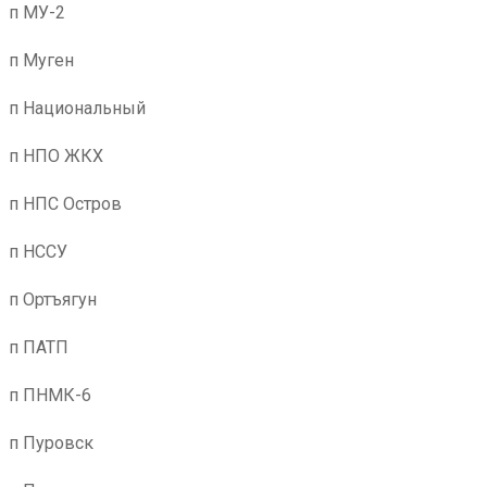
п МУ-2
п Муген
п Национальный
п НПО ЖКХ
п НПС Остров
п НССУ
п Ортъягун
п ПАТП
п ПНМК-6
п Пуровск