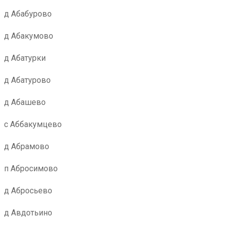
д Абабурово
д Абакумово
д Абатурки
д Абатурово
д Абашево
с Аббакумцево
д Абрамово
п Абросимово
д Абросьево
д Авдотьино