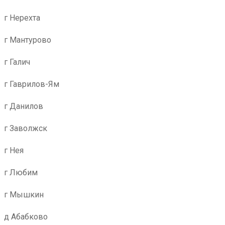
г Нерехта
г Мантурово
г Галич
г Гаврилов-Ям
г Данилов
г Заволжск
г Нея
г Любим
г Мышкин
д Абабково