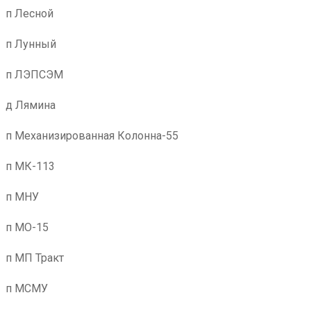
п Лесной
п Лунный
п ЛЭПСЭМ
д Лямина
п Механизированная Колонна-55
п МК-113
п МНУ
п МО-15
п МП Тракт
п МСМУ