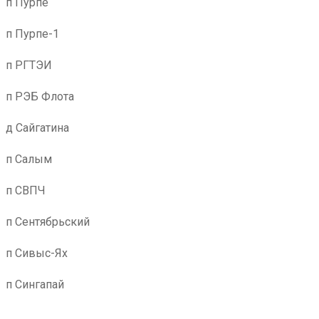
п Пурпе
п Пурпе-1
п РГТЭИ
п РЭБ Флота
д Сайгатина
п Салым
п СВПЧ
п Сентябрьский
п Сивыс-Ях
п Сингапай