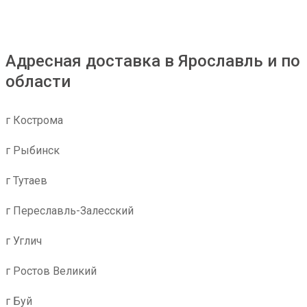
Адресная доставка в Ярославль и по
области
г Кострома
г Рыбинск
г Тутаев
г Переславль-Залесский
г Углич
г Ростов Великий
г Буй