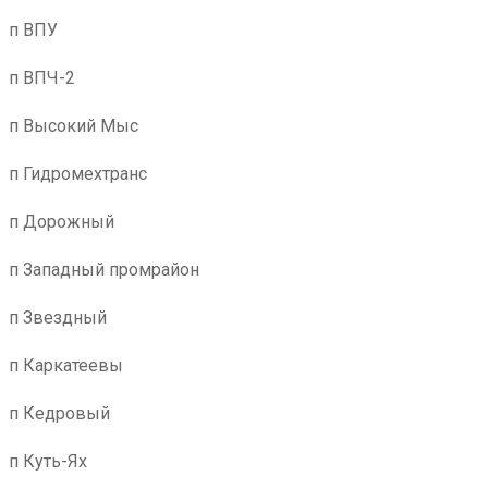
п ВПУ
п ВПЧ-2
п Высокий Мыс
п Гидромехтранс
п Дорожный
п Западный промрайон
п Звездный
п Каркатеевы
п Кедровый
п Куть-Ях