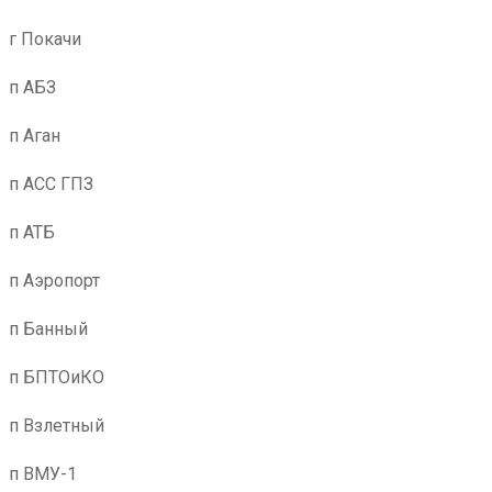
г Покачи
п АБЗ
п Аган
п АСС ГПЗ
п АТБ
п Аэропорт
п Банный
п БПТОиКО
п Взлетный
п ВМУ-1