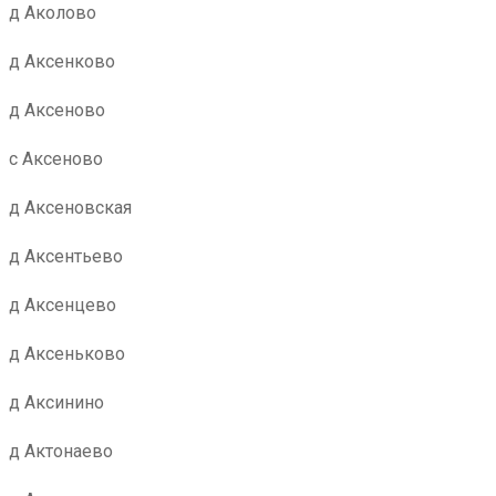
д Аколово
д Аксенково
д Аксеново
с Аксеново
д Аксеновская
д Аксентьево
д Аксенцево
д Аксеньково
д Аксинино
д Актонаево