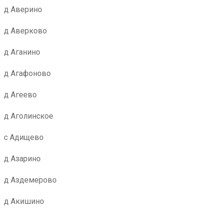
д Аверино
д Аверково
д Аганино
д Агафоново
д Агеево
д Аголинское
с Адищево
д Азарино
д Аздемерово
д Акишино