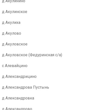
д Акулинино
д Акулинское
д Акулиха
д Акулово
д Акуловское
д Акуловское (Федуринская с/а)
с Алевайцино
д Александрицино
д Александрова Пустынь
д Александровка
д Александрово