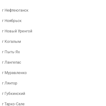
г Нефтеюганск
г Ноябрьск
г Новый Уренгой
г Когалым
г Пыть-Ях
г Лангепас
г Муравленко
г Лянтор
г Губкинский
г Тарко-Сале