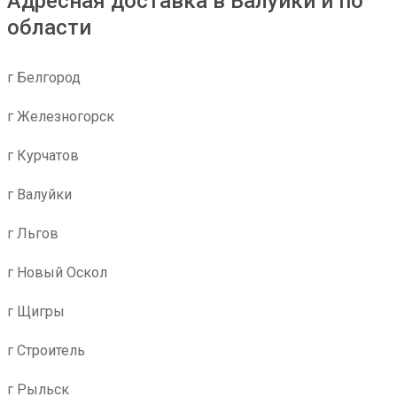
Адресная доставка в Валуйки и по
области
г Белгород
г Железногорск
г Курчатов
г Валуйки
г Льгов
г Новый Оскол
г Щигры
г Строитель
г Рыльск