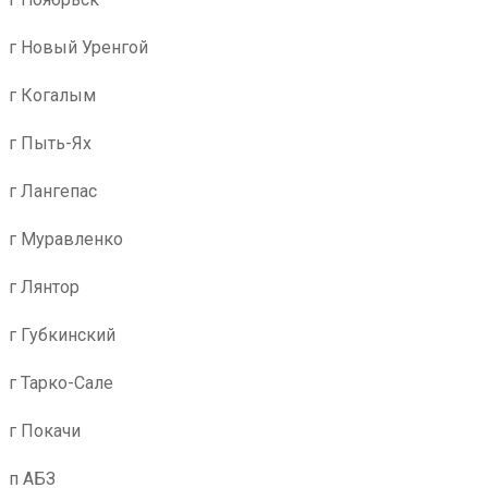
г Новый Уренгой
г Когалым
г Пыть-Ях
г Лангепас
г Муравленко
г Лянтор
г Губкинский
г Тарко-Сале
г Покачи
п АБЗ