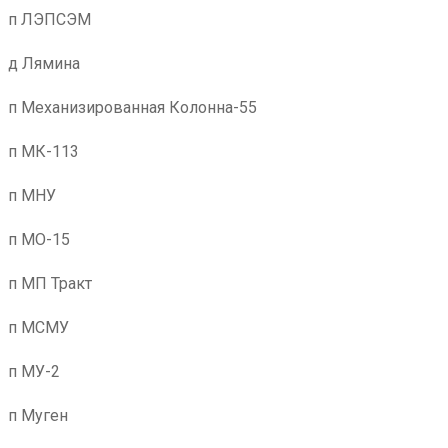
п ЛЭПСЭМ
д Лямина
п Механизированная Колонна-55
п МК-113
п МНУ
п МО-15
п МП Тракт
п МСМУ
п МУ-2
п Муген