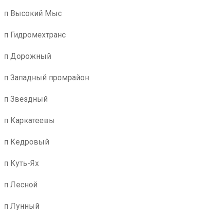
п Высокий Мыс
п Гидромехтранс
п Дорожный
п Западный промрайон
п Звездный
п Каркатеевы
п Кедровый
п Куть-Ях
п Лесной
п Лунный