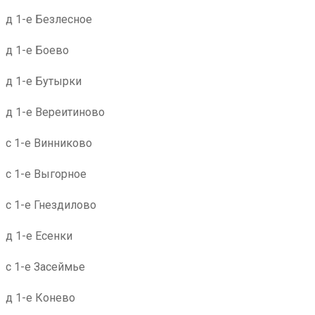
д 1-е Безлесное
д 1-е Боево
д 1-е Бутырки
д 1-е Вереитиново
с 1-е Винниково
с 1-е Выгорное
с 1-е Гнездилово
д 1-е Есенки
с 1-е Засеймье
д 1-е Конево