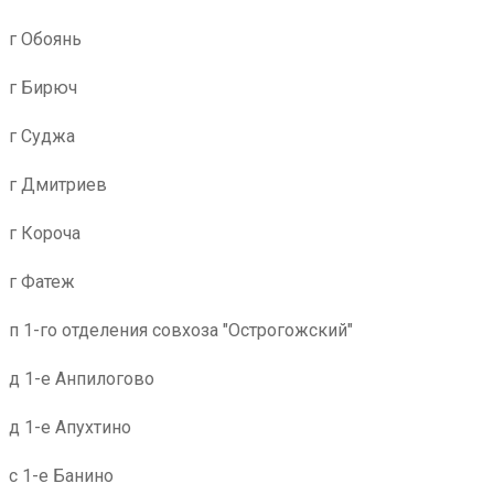
г Обоянь
г Бирюч
г Суджа
г Дмитриев
г Короча
г Фатеж
п 1-го отделения совхоза "Острогожский"
д 1-е Анпилогово
д 1-е Апухтино
с 1-е Банино