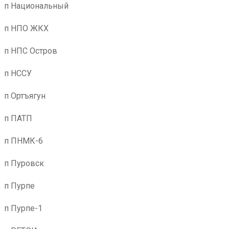
п Национальный
п НПО ЖКХ
п НПС Остров
п НССУ
п Ортъягун
п ПАТП
п ПНМК-6
п Пуровск
п Пурпе
п Пурпе-1