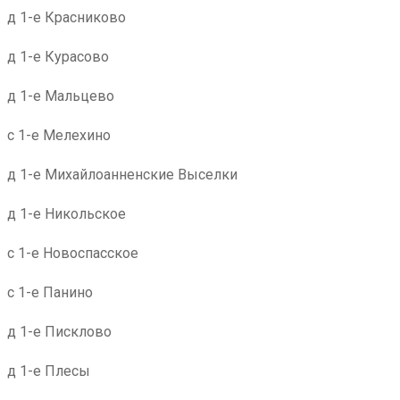
д 1-е Красниково
д 1-е Курасово
д 1-е Мальцево
с 1-е Мелехино
д 1-е Михайлоанненские Выселки
д 1-е Никольское
с 1-е Новоспасское
с 1-е Панино
д 1-е Писклово
д 1-е Плесы