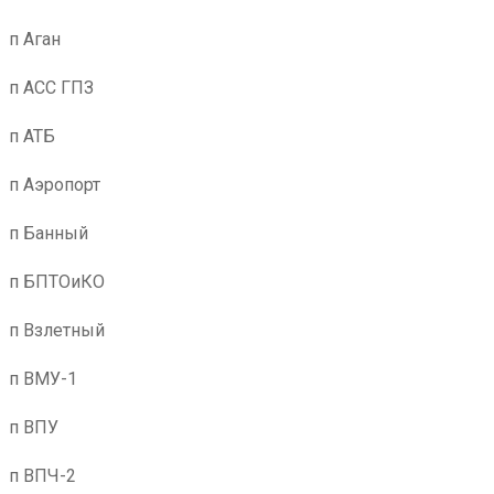
п Аган
п АСС ГПЗ
п АТБ
п Аэропорт
п Банный
п БПТОиКО
п Взлетный
п ВМУ-1
п ВПУ
п ВПЧ-2