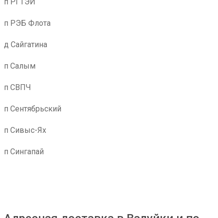
п РГТЭИ
п РЭБ Флота
д Сайгатина
п Салым
п СВПЧ
п Сентябрьский
п Сивыс-Ях
п Сингапай