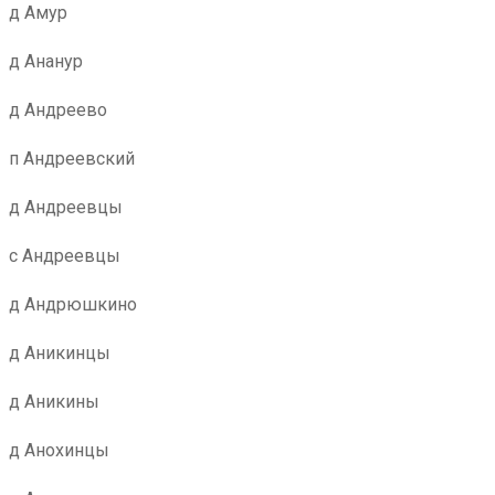
д Амур
д Ананур
д Андреево
п Андреевский
д Андреевцы
с Андреевцы
д Андрюшкино
д Аникинцы
д Аникины
д Анохинцы