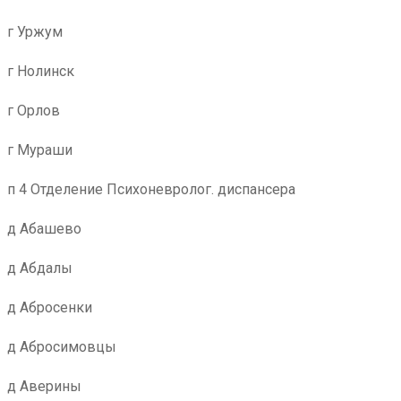
г Уржум
г Нолинск
г Орлов
г Мураши
п 4 Отделение Психоневролог. диспансера
д Абашево
д Абдалы
д Абросенки
д Абросимовцы
д Аверины