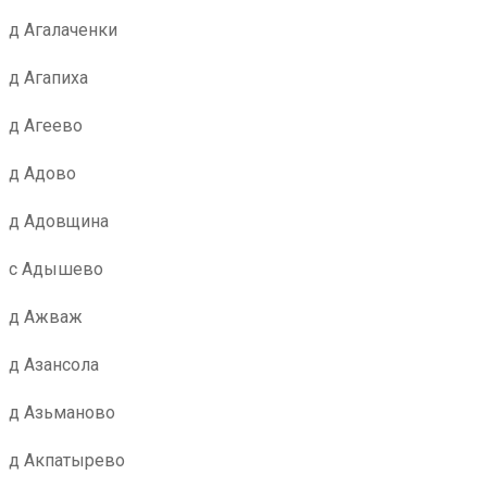
д Агалаченки
д Агапиха
д Агеево
д Адово
д Адовщина
с Адышево
д Ажваж
д Азансола
д Азьманово
д Акпатырево