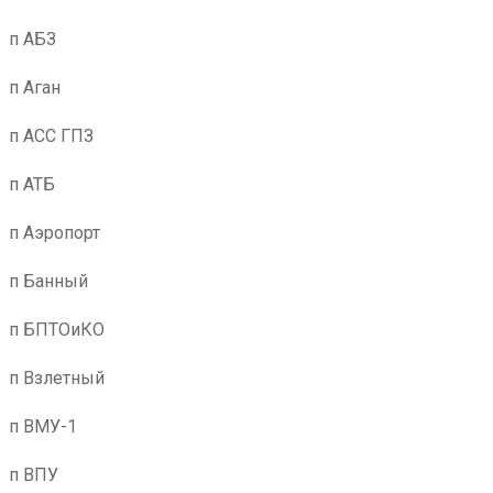
п АБЗ
п Аган
п АСС ГПЗ
п АТБ
п Аэропорт
п Банный
п БПТОиКО
п Взлетный
п ВМУ-1
п ВПУ