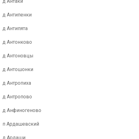
д Антаки
д Антипенки
д Антипята
д Антонково
д Антоновцы
д Антошонки
д Антропиха
д Антропово
д Анфиногеново
п Ардашевский
д Ардаши