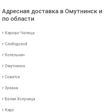
Адресная доставка в Омутнинск и
по области
г Кирово-Чепецк
г Слободской
г Котельнич
г Омутнинск
г Советск
г Зуевка
г Белая Холуница
г Кирс