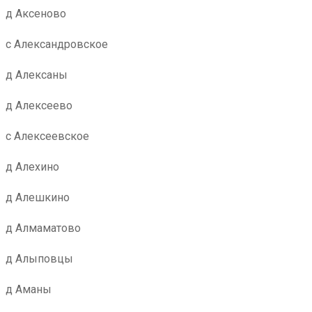
д Аксеново
с Александровское
д Алексаны
д Алексеево
с Алексеевское
д Алехино
д Алешкино
д Алмаматово
д Алыповцы
д Аманы