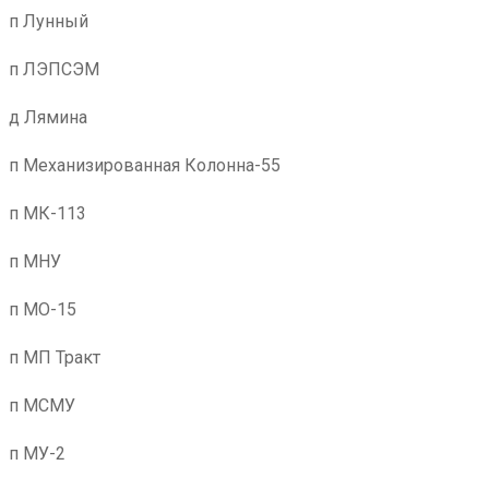
п Лунный
п ЛЭПСЭМ
д Лямина
п Механизированная Колонна-55
п МК-113
п МНУ
п МО-15
п МП Тракт
п МСМУ
п МУ-2