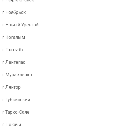
г Ноябрьск
г Новый Уренгой
г Когалым
г Пыть-Ях
г Лангепас
г Муравленко
г Лянтор
г Губкинский
г Тарко-Сале
г Покачи