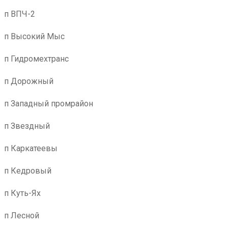
п ВПЧ-2
п Высокий Мыс
п Гидромехтранс
п Дорожный
п Западный промрайон
п Звездный
п Каркатеевы
п Кедровый
п Куть-Ях
п Лесной