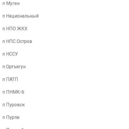
п Муген
п Национальный
п НПО ЖКХ
п НПС Остров
п НССУ
п Ортъягун
п ПАТП
п ПНМК-6
п Пуровск
п Пурпе