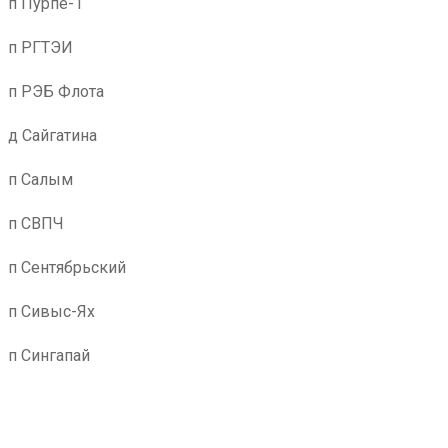
п Пурпе-1
п РГТЭИ
п РЭБ Флота
д Сайгатина
п Салым
п СВПЧ
п Сентябрьский
п Сивыс-Ях
п Сингапай