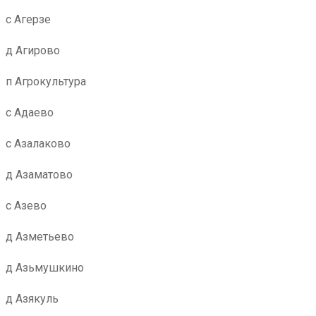
с Агерзе
д Агирово
п Агрокультура
с Адаево
с Азалаково
д Азаматово
с Азево
д Азметьево
д Азьмушкино
д Азякуль