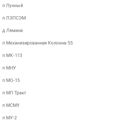
п Лунный
п ЛЭПСЭМ
д Лямина
п Механизированная Колонна-55
п МК-113
п МНУ
п МО-15
п МП Тракт
п МСМУ
п МУ-2