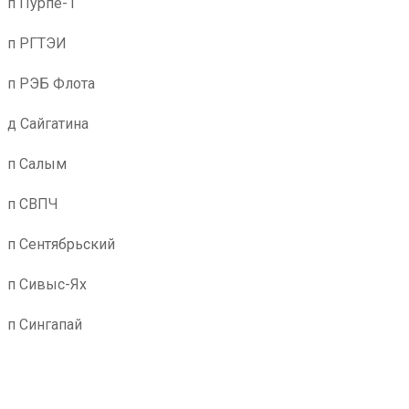
п Пурпе-1
п РГТЭИ
п РЭБ Флота
д Сайгатина
п Салым
п СВПЧ
п Сентябрьский
п Сивыс-Ях
п Сингапай