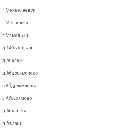
г Менделеевск
г Мензелинск
г Мамадыш
д 140 квартал
д Абалачи
д Абдрахманово
с Абдрахманово
с Абсалямово
д Абышево
д Авлаш