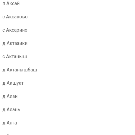
п Аксай
с Аксаково
с Аксарино
д Актазики
с Актаныш
д Актанышбаш
д Акшуат
д Алан
д Алань
д Алга