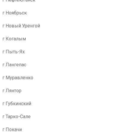
г Ноябрьск
г Новый Уренгой
г Когалым
г Пыть-Ях
г Лангепас
г Муравленко
г Лянтор
г Губкинский
г Тарко-Сале
г Покачи