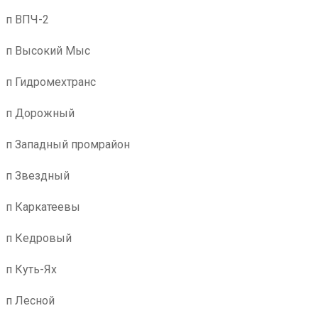
п ВПЧ-2
п Высокий Мыс
п Гидромехтранс
п Дорожный
п Западный промрайон
п Звездный
п Каркатеевы
п Кедровый
п Куть-Ях
п Лесной