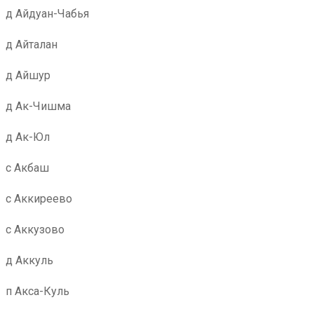
д Айдуан-Чабья
д Айталан
д Айшур
д Ак-Чишма
д Ак-Юл
с Акбаш
с Аккиреево
с Аккузово
д Аккуль
п Акса-Куль