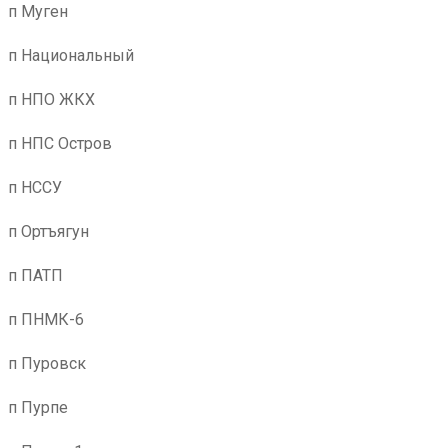
п Муген
п Национальный
п НПО ЖКХ
п НПС Остров
п НССУ
п Ортъягун
п ПАТП
п ПНМК-6
п Пуровск
п Пурпе