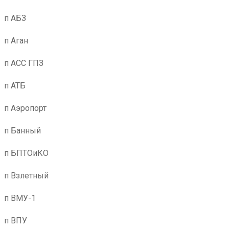
п АБЗ
п Аган
п АСС ГПЗ
п АТБ
п Аэропорт
п Банный
п БПТОиКО
п Взлетный
п ВМУ-1
п ВПУ