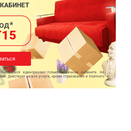
 КАБИНЕТ
од*
T15
ваться
льзоваться единоразово только в личном кабинете. Не
ми. Действует на все услуги, кроме страхования и платного