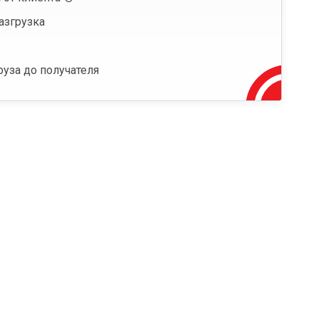
азгрузка
руза до получателя