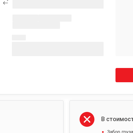
В стоимост
Забор груза