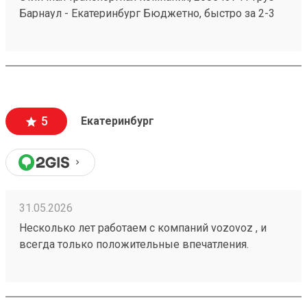
Барнаул - Екатеринбург Бюджетно, быстро за 2-3
дня везут всегда. Сотрудники компетентные, очень
вежливые, работаю не первый год, ни одного
плохого и неприятного момента не могу вспомнить.
5
Екатеринбург
31.05.2026
Несколько лет работаем с компаний vozovoz , и
всегда только положительные впечатления.
Особенно хотелось бы отметить скорость доставки,
удобное приложение и чат бот в telegram , где
можно посмотреть всю интересующую