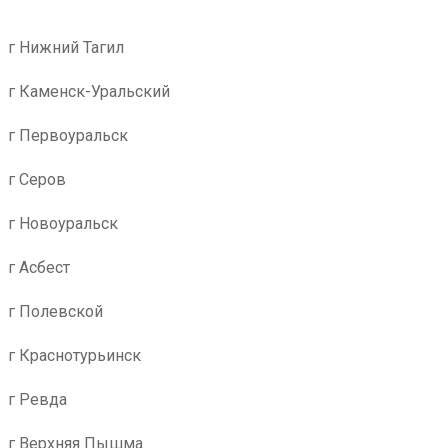
г Нижний Тагил
г Каменск-Уральский
г Первоуральск
г Серов
г Новоуральск
г Асбест
г Полевской
г Краснотурьинск
г Ревда
г Верхняя Пышма