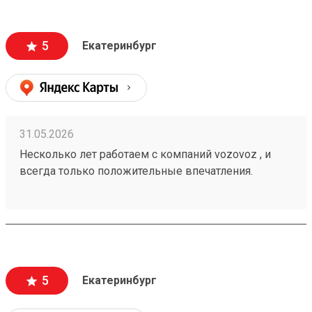
информацию , а также вежливый и отзывчивый
персонал. Груз всегда доставляется в целости и
сохранности , и сотрудники аккуратны при загрузке
5
Екатеринбург
, выгрузке 🙌🏻 Заказ 260502771
31.05.2026
Несколько лет работаем с компаний vozovoz , и
всегда только положительные впечатления.
Особенно хотелось бы отметить скорость доставки,
удобное приложение и чат бот в telegram , где
можно посмотреть всю интересующую
информацию , а также вежливый и отзывчивый
персонал. Груз всегда доставляется в целости и
сохранности , и сотрудники аккуратны при загрузке
5
Екатеринбург
, выгрузке 🙌🏻 Заказ 260502771