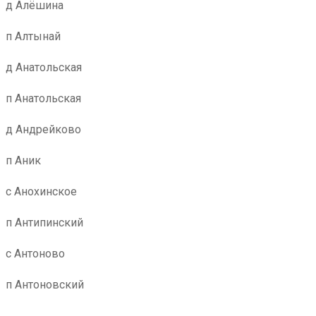
д Алёшина
п Алтынай
д Анатольская
п Анатольская
д Андрейково
п Аник
с Анохинское
п Антипинский
с Антоново
п Антоновский