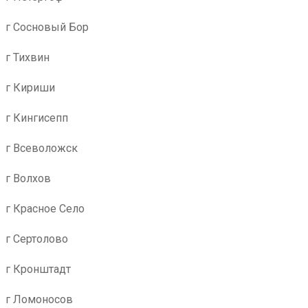
г Сосновый Бор
г Тихвин
г Кириши
г Кингисепп
г Всеволожск
г Волхов
г Красное Село
г Сертолово
г Кронштадт
г Ломоносов