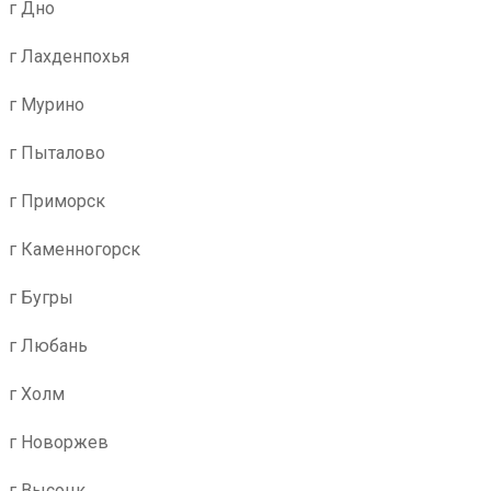
г Дно
г Лахденпохья
г Мурино
г Пыталово
г Приморск
г Каменногорск
г Бугры
г Любань
г Холм
г Новоржев
г Высоцк