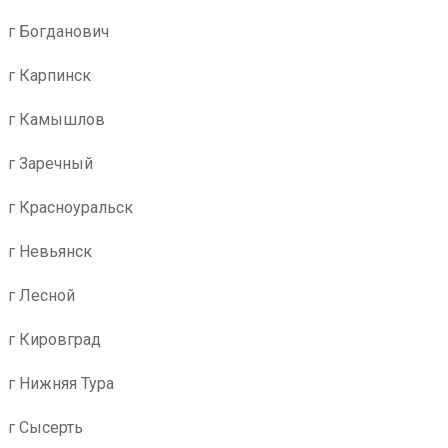
г Богданович
г Карпинск
г Камышлов
г Заречный
г Красноуральск
г Невьянск
г Лесной
г Кировград
г Нижняя Тура
г Сысерть