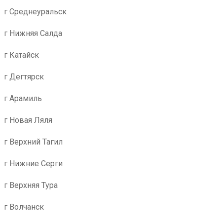
г Среднеуральск
г Нижняя Салда
г Катайск
г Дегтярск
г Арамиль
г Новая Ляля
г Верхний Тагил
г Нижние Серги
г Верхняя Тура
г Волчанск