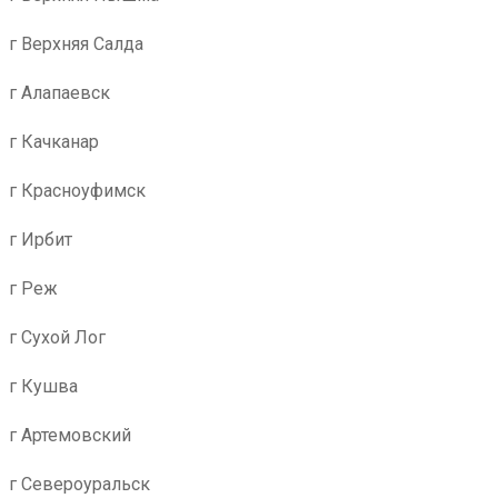
г Верхняя Салда
г Алапаевск
г Качканар
г Красноуфимск
г Ирбит
г Реж
г Сухой Лог
г Кушва
г Артемовский
г Североуральск