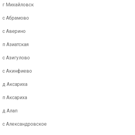
г Михайловск
с Абрамово
с Аверино
п Азиатская
с Азигулово
с Акинфиево
д Аксариха
п Аксариха
д Алап
с Александровское