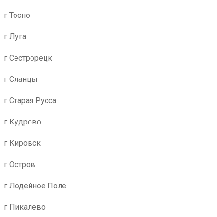
г Тосно
г Луга
г Сестрорецк
г Сланцы
г Старая Русса
г Кудрово
г Кировск
г Остров
г Лодейное Поле
г Пикалево