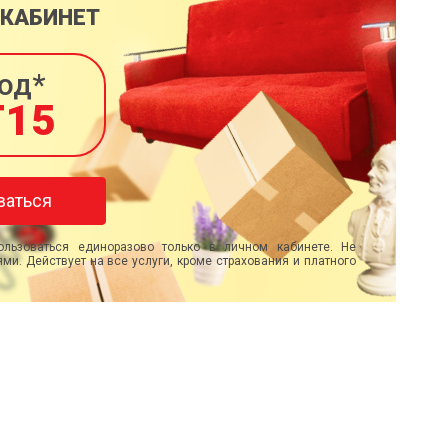
 КАБИНЕТ
од*
T15
ваться
льзоваться единоразово только в личном кабинете. Не
ми. Действует на все услуги, кроме страхования и платного