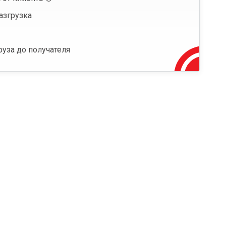
азгрузка
руза до получателя