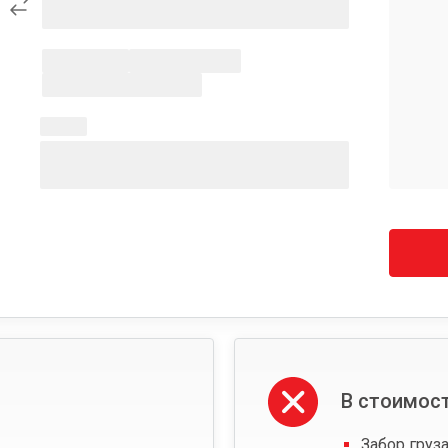
В стоимост
Забор груза