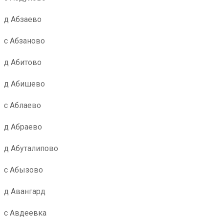
д Абзаево
с Абзаново
д Абитово
д Абишево
с Аблаево
д Абраево
д Абуталипово
с Абызово
д Авангард
с Авдеевка