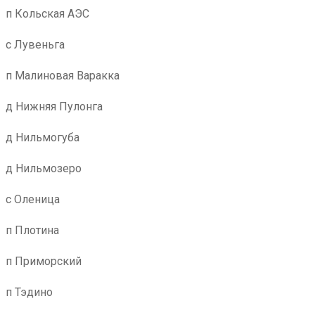
п Кольская АЭС
с Лувеньга
п Малиновая Варакка
д Нижняя Пулонга
д Нильмогуба
д Нильмозеро
с Оленица
п Плотина
п Приморский
п Тэдино