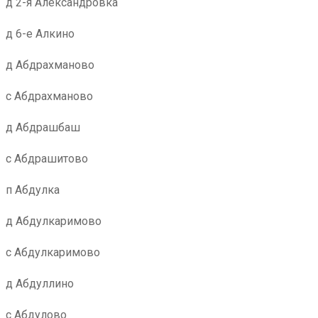
д 2-я Александровка
д 6-е Алкино
д Абдрахманово
с Абдрахманово
д Абдрашбаш
с Абдрашитово
п Абдулка
д Абдулкаримово
с Абдулкаримово
д Абдуллино
с Абдулово