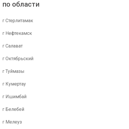
по области
г Стерлитамак
г Нефтекамск
г Салават
г Октябрьский
г Туймазы
г Кумертау
г Ишимбай
г Белебей
г Мелеуз