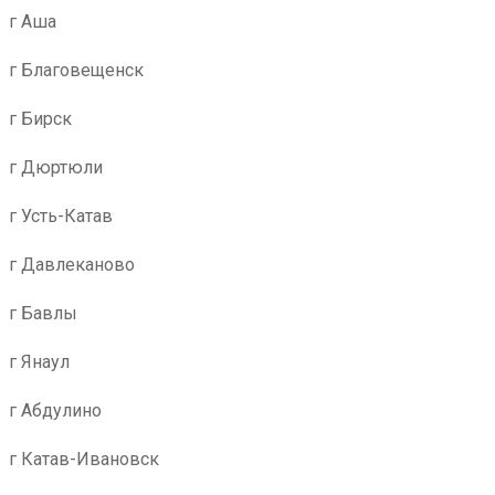
г Аша
г Благовещенск
г Бирск
г Дюртюли
г Усть-Катав
г Давлеканово
г Бавлы
г Янаул
г Абдулино
г Катав-Ивановск