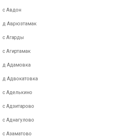
с Авдон
д Аврюзтамак
с Агарды
с Агиртамак
д Адамовка
д Адвокатовка
с Аделькино
с Адзитарово
с Аднагулово
с Азаматово