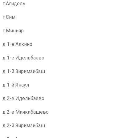
г Агидель
г Сим
г Миньяр
д 1-е Алкино
д 1-е Идельбаево
д 1-й Зиримзибаш
д 1-й Янаул
д 2-е Идельбаево
д 2-е Миякибашево
д 2-й Зиримзибаш