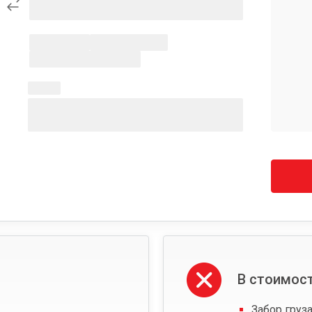
В стоимост
Забор груза