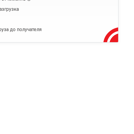
азгрузка
руза до получателя