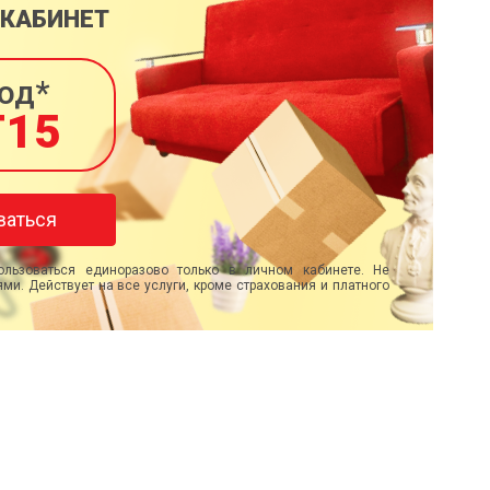
 КАБИНЕТ
од*
T15
ваться
льзоваться единоразово только в личном кабинете. Не
ми. Действует на все услуги, кроме страхования и платного